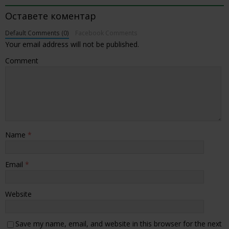
Оставете коментар
Default Comments (0)
Facebook Comments
Your email address will not be published.
Comment
Name
*
Email
*
Website
Save my name, email, and website in this browser for the next