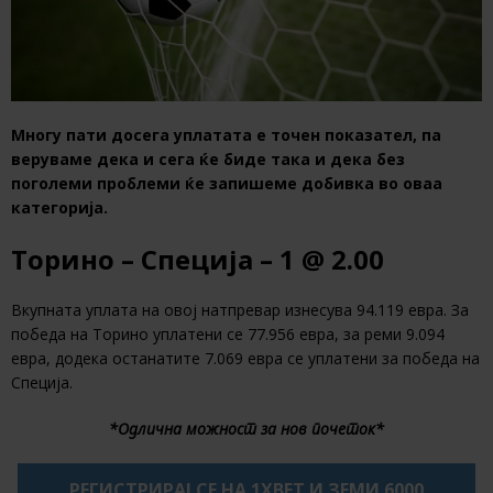
Многу пати досега уплатата е точен показател, па
веруваме дека и сега ќе биде така и дека без
поголеми проблеми ќе запишеме добивка во оваа
категорија.
Торино – Специја – 1 @ 2.00
Вкупната уплата на овој натпревар изнесува 94.119 евра. За
победа на Торино уплатени се 77.956 евра, за реми 9.094
евра, додека останатите 7.069 евра се уплатени за победа на
Специја.
*Одлична можност за нов почеток*
РЕГИСТРИРАЈ СЕ НА 1XBET И ЗЕМИ 6000