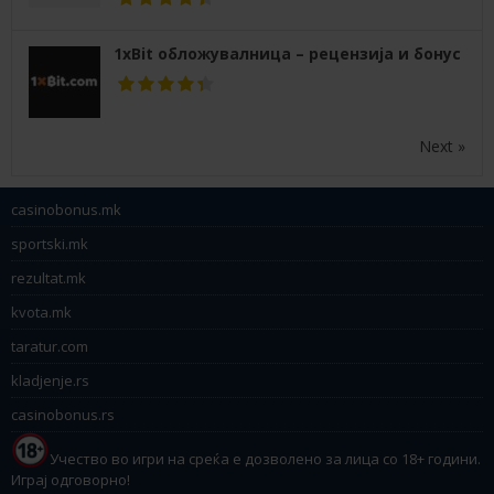
1xBit обложувалница – рецензија и бонус
Next »
casinobonus.mk
sportski.mk
rezultat.mk
kvota.mk
taratur.com
kladjenje.rs
casinobonus.rs
Учество во игри на среќа е дозволено за лица со 18+ години.
Играј одговорно!