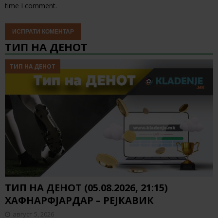
time I comment.
ТИП НА ДЕНОТ
ТИП НА ДЕНОТ
ТИП НА ДЕНОТ (05.08.2026, 21:15)
ХАФНАРФЈАРДАР – РЕЈКАВИК
август 5, 2026