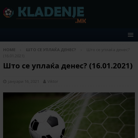
HOME
ШТО СЕ УПЛАЌА ДЕНЕС?
Што се уплаќа денес?
(16.01.2021)
Што се уплаќа денес? (16.01.2021)
јануари 16, 2021
Viktor