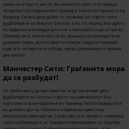
ужива на второто место. Во минатото коло го остварија
четвртиот последователен триумф и тоа на гостувањето кај
Шефилд. Секако дека добро се сеќаваме на стартот кога
фудбалерите на Евертон блескаа, а во тој период беа дури и
на лидерската позиција што и не е мала работа да си прв во
Премиер лига. Иначе кога се во прашање натпреварите на
домашен терен, досега Евертон изигра седум натпревари
каде што четири пати победи, еднаш ремизираше и запиша
два проази.
Манчестер Сити: Граѓаните мора
да се разбудат!
Не треба многу да сме паметни за да заклучиме дека
фудбалерите на Сити на стартот на шампионатот беа
најголемото разочарување во Премиер Лигата бидејќи беа
на долниот дел на табелата и прикажаа навистина
непрепознатливи партии. Сепак како што времето изминува,
така и избраниците на Гвардиола прикажуваат се подобри
партии и баш долго Граѓаните не знаат за пораз, а во