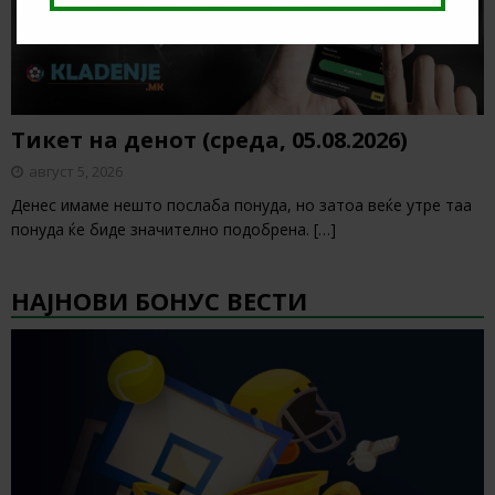
Тикет на денот (среда, 05.08.2026)
август 5, 2026
Денес имаме нешто послаба понуда, но затоа веќе утре таа
понуда ќе биде значително подобрена.
[…]
НАЈНОВИ БОНУС ВЕСТИ