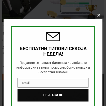
Clos
this
modu
ТИП НА ДЕНОТ (05.08.2026, 21:15)
ХАФНАРФЈАРДАР – РЕЈКАВИК
август 5, 2026
Денес нема солидна понуда за обложување, а ние ќе го
БЕСПЛАТНИ ТИПОВИ СЕКОЈА
анализираме дуелот од исландската лига
[…]
НЕДЕЛА!
Пријавете се нашиот билтен за да добивате
ТИКЕТ НА ДЕНОТ
информации за нови промоции, бонус понуди и
бесплатни типови!
ТИКЕТ НА ДЕНОТ
Email
Email
ПРИЈАВИ СЕ