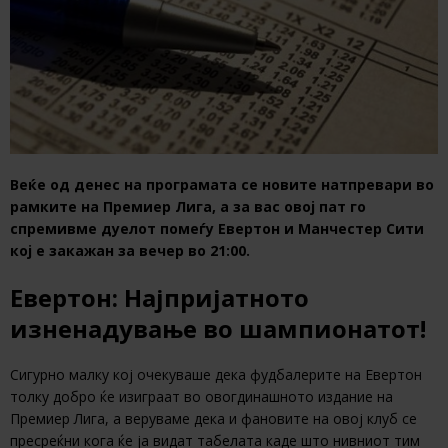
Веќе од денес на програмата се новите натпревари во
рамките на Премиер Лига, а за вас овој пат го
спремивме дуелот помеѓу Евертон и Манчестер Сити
кој е закажан за вечер во 21:00.
Евертон: Најпријатното
изненадување во шампионатот!
Сигурно малку кој очекуваше дека фудбалерите на Евертон
толку добро ќе изиграат во овогдинашното издание на
Премиер Лига, а веруваме дека и фановите на овој клуб се
пресреќни кога ќе ја видат табелата каде што нивниот тим