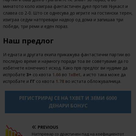
минатото коло изиграа фантастичен дуел против Њукасл и
славеа со 2-0. Што се однесува до игрите на гостински терен,
изиграа седум натпревари надвор од дома и запишаа три
победи, три реми и еден пораз.
Наш предлог
И едната и другата екипа прикажува фантастични партии во
последно време и најмногу поради тоа ве советуваме да го
избегнете конечниот исход. Како прв предлог ви нудиме да
испробате
3+
со квота
1.66
во
1xBet
, а исто така може да
испробате и
ГГ
со квота
1.78
во истата обложувалница.
РЕГИСТРИРАЈ СЕ НА 1XBET И ЗЕМИ 6000
ДЕНАРИ БОНУС
PREVIOUS
Натпревар со драстичен пад на коефициентот