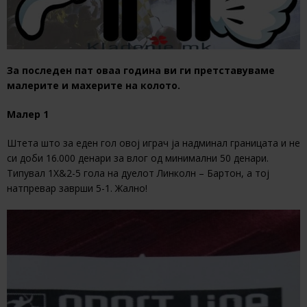
За последен пат оваа година ви ги претставуваме
малерите и махерите на колото.
Малер 1
Штета што за еден гол овој играч ја надминал границата и не
си доби 16.000 денари за влог од минимални 50 денари.
Типувал 1Х&2-5 гола на дуелот Линколн – Бартон, а тој
натпревар заврши 5-1. Жално!