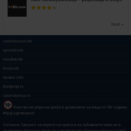
Next »
casinobonus.mk
sportski.mk
rezultat.mk
kvota.mk
taratur.com
kladjenje.rs
casinobonus.rs
Учество во игри на среќа е дозволено за лица со 18+ години.
Играј одговорно!
Согласно Законот за игрите на среќа и за забавните игри не е
дозволено физичко лице да учествува во странски игри на среќа,