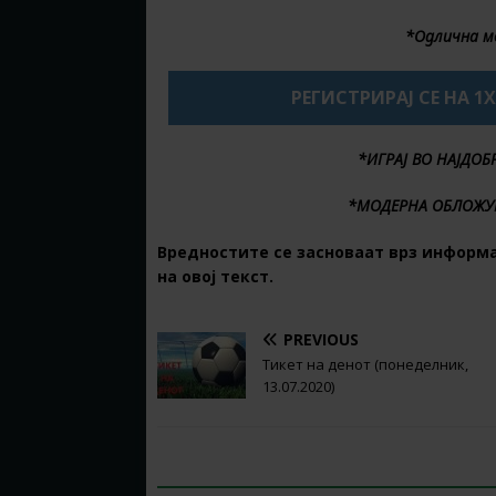
*Одлична м
РЕГИСТРИРАЈ СЕ НА 1
*ИГРАЈ ВО НАЈДО
*МОДЕРНА ОБЛОЖУ
Вредностите се засноваат врз информ
на овој текст.
PREVIOUS
Тикет на денот (понеделник,
13.07.2020)
BE THE FIRST TO COMMENT