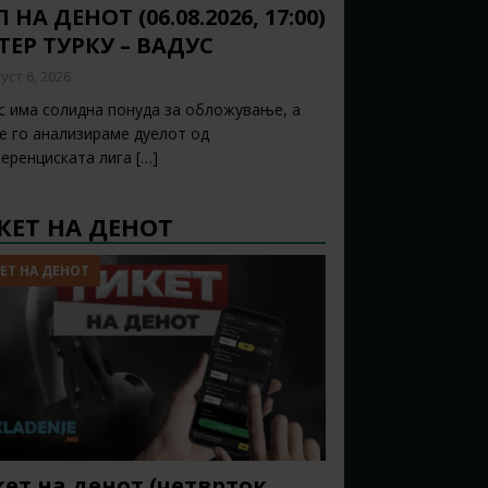
 НА ДЕНОТ (06.08.2026, 17:00)
ТЕР ТУРКУ – ВАДУС
уст 6, 2026
с има солидна понуда за обложување, а
ќе го анализираме дуелот од
еренциската лига
[…]
КЕТ НА ДЕНОТ
ЕТ НА ДЕНОТ
ет на денот (четврток,