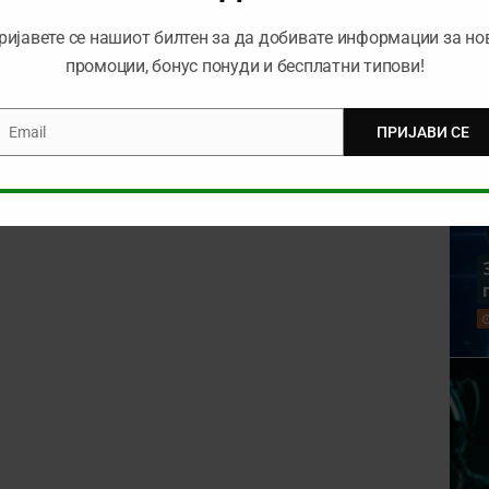
ријавете се нашиот билтен за да добивате информации за но
промоции, бонус понуди и бесплатни типови!
Email
ПРИЈАВИ СЕ
mail