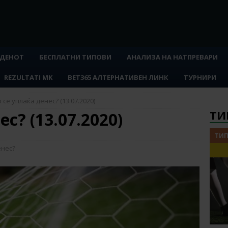
 ДЕНОТ
БЕСПЛАТНИ ТИПОВИ
АНАЛИЗА НА НАТПРЕВАРИ
REZULTATI MK
BET365 АЛТЕРНАТИВЕН ЛИНК
ТУРНИРИ
 се уплаќа денес? (13.07.2020)
ТИ
с? (13.07.2020)
ТИП
енес?