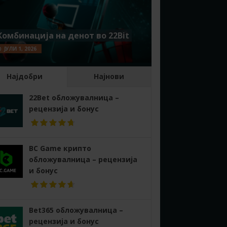
Комбинација на денот во 22Bit
ЈУЛИ 1, 2026
Најдобри
Најнови
22Bet обложувалница –
рецензија и бонус
BC Game крипто
обложувалница – рецензија
и бонус
Bet365 обложувалница –
рецензија и бонус