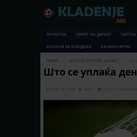
ПОЧЕТНА
ТИКЕТ НА ДЕНОТ
ТИП НА
БОНУСИ ЗА КЛАДЕЊЕ
КАЗИНО ИГРИ
HOME
ШТО СЕ УПЛАЌА ДЕНЕС?
Што
Што се уплаќа дене
јули 13, 2020
Viktor
Што се уплаќа д