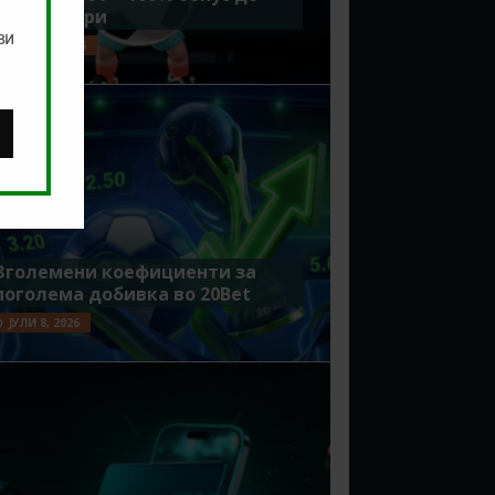
7500 денари
ви
ЈУЛИ 15, 2026
Зголемени коефициенти за
поголема добивка во 20Bet
ЈУЛИ 8, 2026