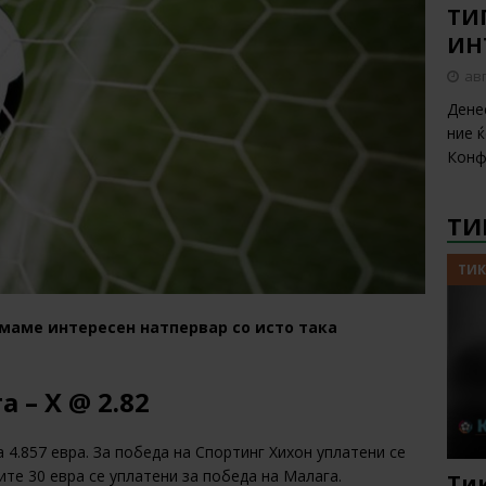
ТИП
ИН
авг
Дене
ние 
Конф
ТИ
ТИК
имаме интересен натпервар со исто така
 – Х @ 2.82
 4.857 евра. За победа на Спортинг Хихон уплатени се
тите 30 евра се уплатени за победа на Малага.
Тик