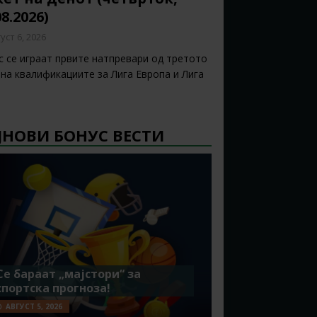
08.2026)
уст 6, 2026
с се играат првите натпревари од третото
 на квалификациите за Лига Европа и Лига
ЈНОВИ БОНУС ВЕСТИ
Се бараат „мајстори“ за
спортска прогноза!
АВГУСТ 5, 2026