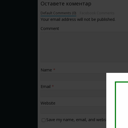
Оставете коментар
Default Comments (0)
Facebook Comments
Your email address will not be published.
Comment
Name
*
Email
*
Website
Save my name, email, and website in this b