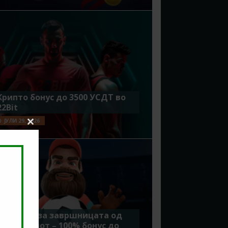
Крипто бонус до 3500 УСДТ во
22Bit
ЈУЛИ 29, 2026
Close
this
module
Идеално за завршницата од
Мундијалот – 100% бонус до