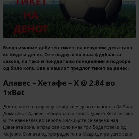
Вчера имавме добитен тикет, па веруваме дека така
ќе биде и денес. Се е подруго во оваа фудбалска
сезона, па така и понудата во понеделник е подобра
од било кога. Ова е нашиот предлог тикет за денес.
Алавес – Хетафе – Х
@ 2.84
во
1xBet
Доста важен натпревар се игра вечер во шпанската Ла Лига.
Домаќинот Алавес се бори за опстанок, додека Хетафе сака
уште еден излез во Европа. Баскијците се веднаш над
црвената зона, а пред ова коло имаа три бода повеќе од
Мајорка. Екипата од преградието на Мадрид игра уште една