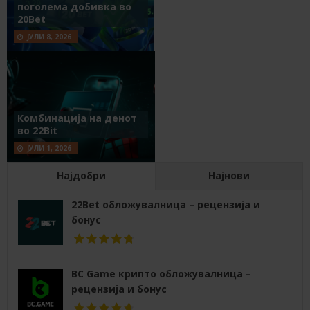
поголема добивка во
20Bet
ЈУЛИ 8, 2026
Комбинација на денот
во 22Bit
ЈУЛИ 1, 2026
Најдобри
Најнови
22Bet обложувалница – рецензија и
бонус
BC Game крипто обложувалница –
рецензија и бонус