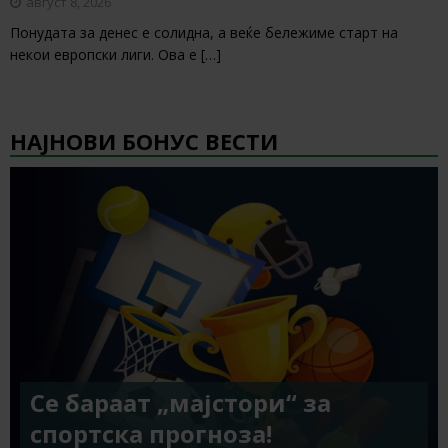
август 8, 2026
Понудата за денес е солидна, а веќе бележиме старт на
некои европски лиги. Ова е
[…]
НАЈНОВИ БОНУС ВЕСТИ
Се бараат „мајстори“ за
спортска прогноза!