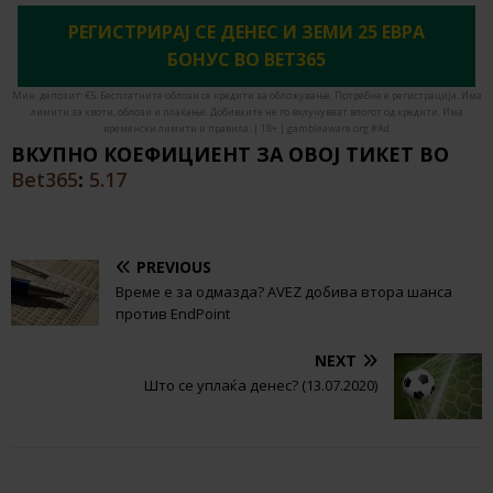
РЕГИСТРИРАЈ СЕ ДЕНЕС И ЗЕМИ 25 ЕВРА
БОНУС ВО BET365
Мин. депозит: €5. Бесплатните облози се кредити за обложување. Потребна е регистрација. Има
лимити за квоти, облози и плаќање. Добивките не го вклучуваат влогот од кредити. Има
временски лимити и правила. | 18+ | gambleaware.org #Ad
ВКУПНО КОЕФИЦИЕНТ ЗА ОВОЈ ТИКЕТ ВО
Bet365
:
5.17
PREVIOUS
Време е за одмазда? AVEZ добива втора шанса
против EndPoint
NEXT
Што се уплаќа денес? (13.07.2020)
BE THE FIRST TO COMMENT