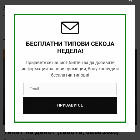
Clos
Денес нема голема понуда за обложување, а ние ќе го
this
modu
анализираме дуелот од бразилското првенство
[…]
ТИКЕТ НА ДЕНОТ
БЕСПЛАТНИ ТИПОВИ СЕКОЈА
НЕДЕЛА!
ТИКЕТ НА ДЕНОТ
Пријавете се нашиот билтен за да добивате
информации за нови промоции, бонус понуди и
бесплатни типови!
Email
Email
ПРИЈАВИ СЕ
Тикет на денот (сабота, 08.08.2026)