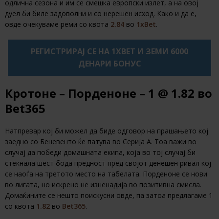
одлична сезона и им се смешка европски излет, a на овој
дуел би биле задоволни и со нерешен исход. Како и да е,
овде очекуваме реми со квота
2.84
во
1xBet
.
РЕГИСТРИРАЈ СЕ НА 1XBET И ЗЕМИ 6000
ДЕНАРИ БОНУС
Кротоне – Порденоне – 1
@ 1.82
во
Bet365
Натпревар кој би можел да биде одговор на прашањето кој
заедно со Беневенто ќе патува во Серија А. Тоа важи во
случај да победи домашната екипа, која во тој случај би
стекнала шест бода предност пред својот денешен ривал кој
се наоѓа на третото место на табелата. Порденоне се нови
во лигата, но искрено не изненадија во позитивна смисла.
Домаќините се нешто поискусни овде, па затоа предлагаме 1
со квота
1.82
во
Bet365
.