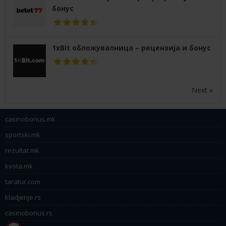
бонус
1xBit обложувалница – рецензија и бонус
Next »
casinobonus.mk
sportski.mk
rezultat.mk
kvota.mk
taratur.com
kladjenje.rs
casinobonus.rs