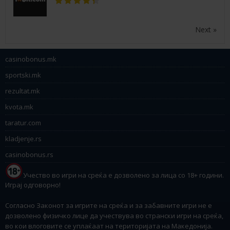
Next »
casinobonus.mk
sportski.mk
rezultat.mk
kvota.mk
taratur.com
kladjenje.rs
casinobonus.rs
Учество во игри на среќа е дозволено за лица со 18+ години.
Играј одговорно!
Согласно Законот за игрите на среќа и за забавните игри не е
дозволено физичко лице да учествува во странски игри на среќа,
во кои влоговите се уплаќаат на територијата на Македонија.