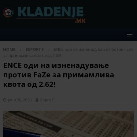
HOME
ESPORTS
ENCE оди на изненадување против FaZe
за примамлива квота од 2.62!
ENCE оди на изненадување
против FaZe за примамлива
квота од 2.62!
јуни 30, 2020
Dejan C