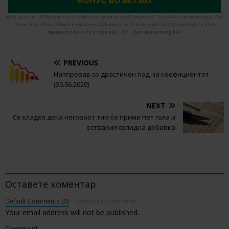
БОНУС ВО BET365
Мин. депозит: €5. Бесплатните облози се кредити за обложување. Потребна е регистрација. Има
лимити за квоти, облози и плаќање. Добивките не го вклучуваат влогот од кредити. Има
временски лимити и правила. | 18+ | gambleaware.org #Ad
PREVIOUS
Натпревар со драстичен пад на коефициентот
(30.06.2020)
NEXT
Се кладел дека неговиот тим ќе прими пет гола и
остварил солидна добивка
BE THE FIRST TO COMMENT
Оставете коментар
Default Comments (0)
Facebook Comments
Your email address will not be published.
Comment