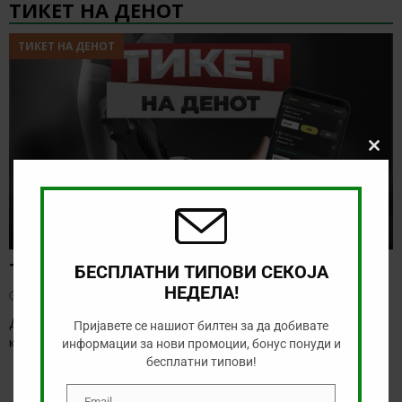
ТИКЕТ НА ДЕНОТ
ТИКЕТ НА ДЕНОТ
Clos
this
modu
Тикет на денот (четврток, 06.08.2026)
БЕСПЛАТНИ ТИПОВИ СЕКОЈА
НЕДЕЛА!
август 6, 2026
Денес се играат првите натпревари од третото коло на
Пријавете се нашиот билтен за да добивате
квалификациите за Лига Европа и Лига
[…]
информации за нови промоции, бонус понуди и
бесплатни типови!
Email