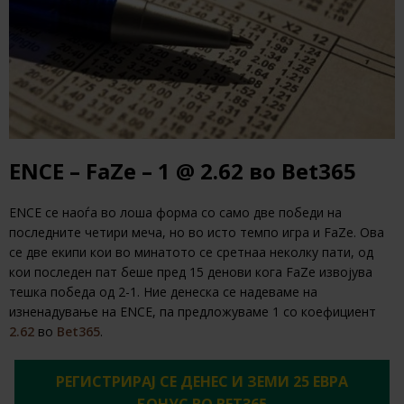
ENCE – FaZe – 1 @ 2.62 во Bet365
ENCE се наоѓа во лоша форма со само две победи на
последните четири меча, но во исто темпо игра и FaZe. Ова
се две екипи кои во минатото се сретнаа неколку пати, од
кои последен пат беше пред 15 денови кога FaZe извојува
тешка победа од 2-1. Ние денеска се надеваме на
изненадување на ENCE, па предложуваме 1 со коефициент
2.62
во
Bet365
.
РЕГИСТРИРАЈ СЕ ДЕНЕС И ЗЕМИ 25 ЕВРА