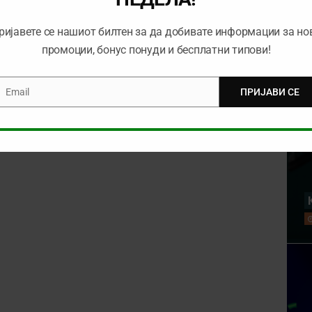
ријавете се нашиот билтен за да добивате информации за но
промоции, бонус понуди и бесплатни типови!
Email
ПРИЈАВИ СЕ
mail