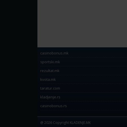
casinobonus.mk
sportski.mk
rezultat.mk
kvota.mk
taratur.com
kladjenje.rs
casinobonus.rs
@ 2026 Copyright KLADENJE.MK