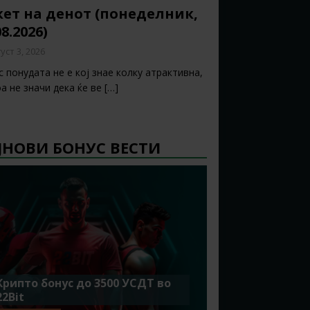
ет на денот (понеделник,
08.2026)
уст 3, 2026
 понудата не е кој знае колку атрактивна,
а не значи дека ќе ве
[…]
ЈНОВИ БОНУС ВЕСТИ
Крипто бонус до 3500 УСДТ во
22Bit