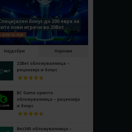
Специјален бонус до 200 евра за
сите нови играчи во 20Bet
ЈУНИ 24, 2026
Најдобри
Најнови
22Bet обложувалница –
рецензија и бонус
BC Game крипто
обложувалница – рецензија
и бонус
Bet365 обложувалница –