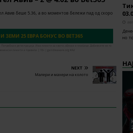
Тик
03.
л Авив беше 5.36, а во моментов бележи пад од скоро
авг
Денес
 И ЗЕМИ 25 ЕВРА БОНУС ВО BET365
но то
. Потребна е регистрација. Има лимити за квоти, облози и плаќање. Добивките не го
ременски лимити и правила. | 18+ | gambleaware.org #Ad
НА
NEXT
Малери и махери на колото