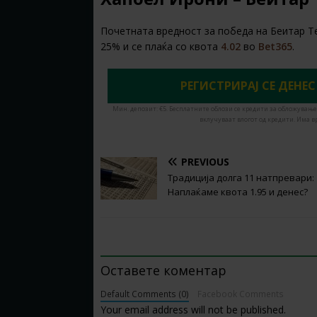
Почетната вредност за победа на Беитар Те
25% и се плаќа со квота
4.02
во
Bet365
.
РЕГИСТРИРАЈ СЕ ДЕНЕС
Мин. депозит: €5. Бесплатните облози се кредити за обложување
вклучуваат влогот од кредити. Има в
PREVIOUS
Традиција долга 11 натпревари:
Наплаќаме квота 1.95 и денес?
BE THE FIRST TO COMMENT
Оставете коментар
Default Comments (0)
Facebook Comments
Your email address will not be published.