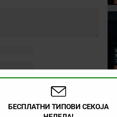
rowser for the next time I comment.
БЕСПЛАТНИ ТИПОВИ СЕКОЈА
НЕДЕЛА!