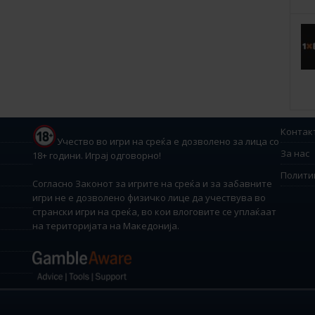
Контак
Учество во игри на среќа е дозволено за лица со
За нас
18+ години. Играј одговорно!
Полити
Согласно Законот за игрите на среќа и за забавните
игри не е дозволено физичко лице да учествува во
странски игри на среќа, во кои влоговите се уплаќаат
на територијата на Македонија.