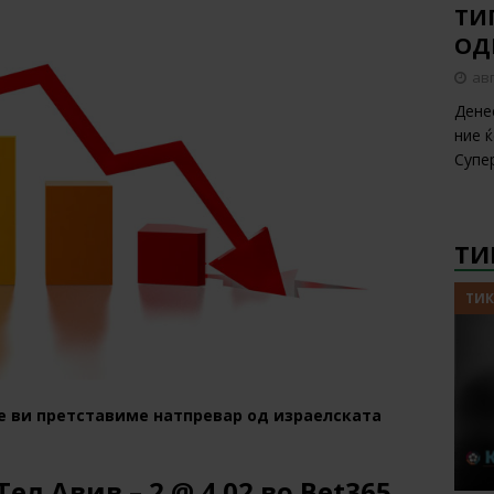
ТИП
ОД
авг
Дене
ние 
Супе
ТИ
ТИК
ќе ви претставиме натпревар од израелската
ел Авив – 2 @ 4.02 во Bet365