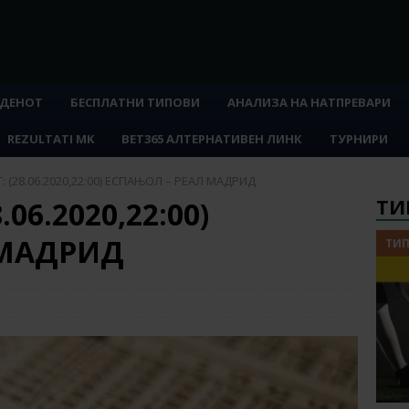
 ДЕНОТ
БЕСПЛАТНИ ТИПОВИ
АНАЛИЗА НА НАТПРЕВАРИ
REZULTATI MK
BET365 АЛТЕРНАТИВЕН ЛИНК
ТУРНИРИ
: (28.06.2020,22:00) EСПАЊОЛ – РЕАЛ МАДРИД
ТИ
06.2020,22:00)
 МАДРИД
ТИП