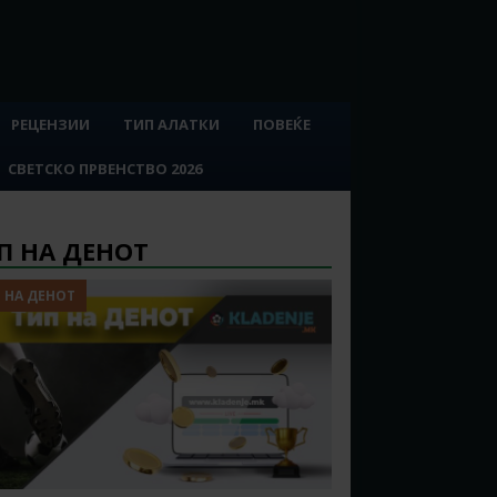
РЕЦЕНЗИИ
ТИП АЛАТКИ
ПОВЕЌЕ
СВЕТСКО ПРВЕНСТВО 2026
П НА ДЕНОТ
 НА ДЕНОТ