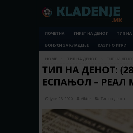
ПОЧЕТНА
ТИКЕТ НА ДЕНОТ
ТИП НА
БОНУСИ ЗА КЛАДЕЊЕ
КАЗИНО ИГРИ
HOME
ТИП НА ДЕНОТ
ТИП НА ДЕНОТ
ТИП НА ДЕНОТ: (28.
EСПАЊОЛ – РЕАЛ
јуни 28, 2020
Viktor
Тип на денот