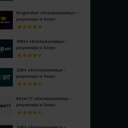
Kingmaker обложувалница –
рецензија и бонус
20Bet обложувалница –
рецензија и бонус
22Bit обложувалница –
рецензија и бонус
Betet77 обложувалница –
рецензија и бонус
1xBit обложувалница –