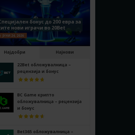
Специјален бонус до 200 евра за
сите нови играчи во 20Bet
ЈУНИ 24, 2026
Најдобри
Најнови
22Bet обложувалница –
рецензија и бонус
BC Game крипто
обложувалница – рецензија
и бонус
Bet365 обложувалница –