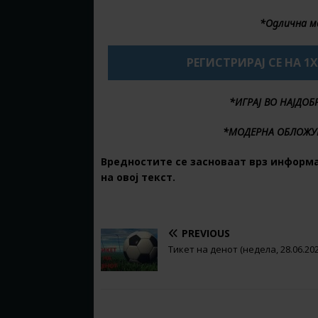
*Одлична м
РЕГИСТРИРАЈ СЕ НА 1
*ИГРАЈ ВО НАЈДО
*МОДЕРНА ОБЛОЖУ
Вредностите се засноваат врз информ
на овој текст.
PREVIOUS
Тикет на денот (недела, 28.06.202
BE THE FIRST TO COMMENT