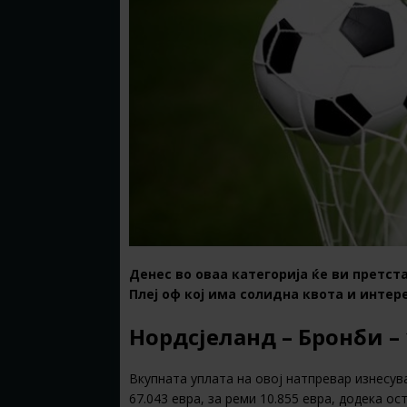
Денес во оваа категорија ќе ви претст
Плеј оф кој има солидна квота и интер
Нордсјеланд – Бронби – 
Вкупната уплата на овој натпревар изнесува
67.043 евра, за реми 10.855 евра, додека ос