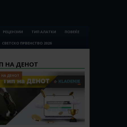
РЕЦЕНЗИИ
ТИП АЛАТКИ
ПОВЕЌЕ
СВЕТСКО ПРВЕНСТВО 2026
П НА ДЕНОТ
 НА ДЕНОТ