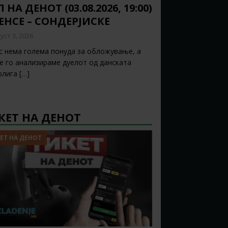
 НА ДЕНОТ (03.08.2026, 19:00)
ЕНСЕ – СОНДЕРЈИСКЕ
уст 3, 2026
с нема голема понуда за обложување, а
ќе го анализираме дуелот од данската
рлига
[…]
КЕТ НА ДЕНОТ
ЕТ НА ДЕНОТ