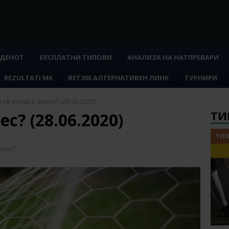
 ДЕНОТ
БЕСПЛАТНИ ТИПОВИ
АНАЛИЗА НА НАТПРЕВАРИ
REZULTATI MK
BET365 АЛТЕРНАТИВЕН ЛИНК
ТУРНИРИ
 се уплаќа денес? (28.06.2020)
ТИ
с? (28.06.2020)
ТИП
енес?