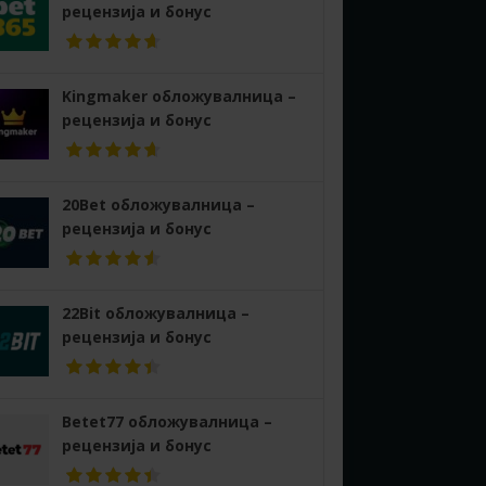
рецензија и бонус
Kingmaker обложувалница –
рецензија и бонус
20Bet обложувалница –
рецензија и бонус
22Bit обложувалница –
рецензија и бонус
Betet77 обложувалница –
рецензија и бонус