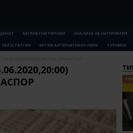
 ДЕНОТ
БЕСПЛАТНИ ТИПОВИ
АНАЛИЗА НА НАТПРЕВАРИ
REZULTATI MK
BET365 АЛТЕРНАТИВЕН ЛИНК
ТУРНИРИ
: (26.06.2020,20:00) БЕШИКТАШ – КОЊАСПОР
ТИ
06.2020,20:00)
ЊАСПОР
ТИП