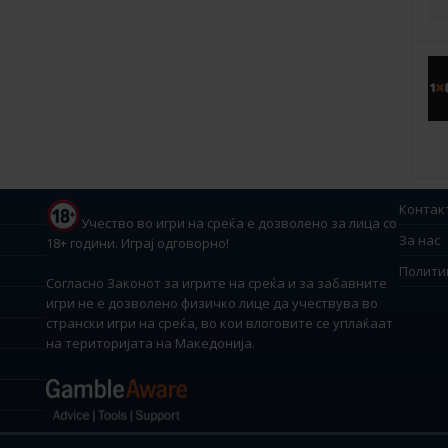
Контак
Учество во игри на среќа е дозволено за лица со
За нас
18+ години. Играј одговорно!
Полити
Согласно Законот за игрите на среќа и за забавните
игри не е дозволено физичко лице да учествува во
странски игри на среќа, во кои влоговите се уплаќаат
на територијата на Македонија.