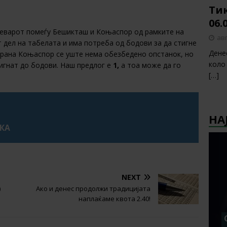
Тик
06.
реварот помеѓу Бешикташ и Коњаспор од рамките на
авг
т дел на табелата и има потреба од бодови за да стигне
Дене
трана Коњаспор се уште нема обезбедено опстанок, но
коло
игнат до бодови. Наш предлог е
1,
а тоа може да го
[…]
НА
УКА
NEXT
)
Ако и денес продолжи традицијата
наплаќаме квота 2.40!