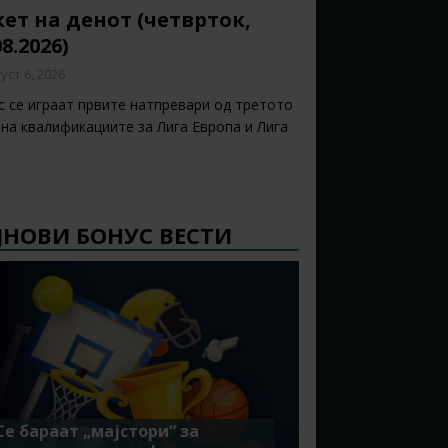
ет на денот (четврток,
08.2026)
уст 6, 2026
с се играат првите натпревари од третото
 на квалификациите за Лига Европа и Лига
ЈНОВИ БОНУС ВЕСТИ
Се бараат „мајстори“ за