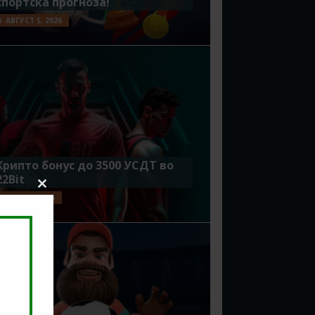
спортска прогноза!
АВГУСТ 5, 2026
Крипто бонус до 3500 УСДТ во
22Bit
Close
ЈУЛИ 29, 2026
this
module