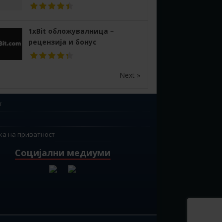
1xBit обложувалница –
рецензија и бонус
Next »
т
ка на приватност
Социјални медиуми