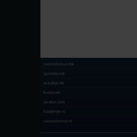
casinobonus.mk
sportski.mk
rezultat.mk
kvota.mk
taratur.com
kladjenje.rs
casinobonus.rs