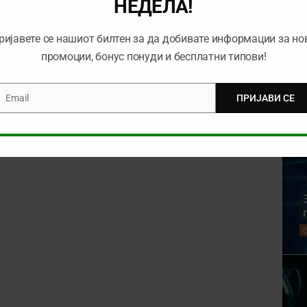
НЕДЕЛА!
rowser for the next time I comment.
ријавете се нашиот билтен за да добивате информации за но
промоции, бонус понуди и бесплатни типови!
Email
ПРИЈАВИ СЕ
mail