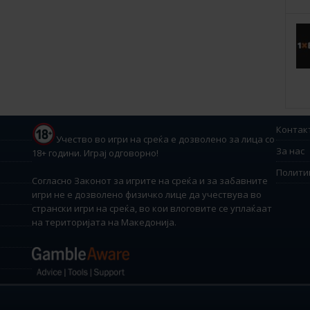
Контак
Учество во игри на среќа е дозволено за лица со
За нас
18+ години. Играј одговорно!
Полити
Согласно Законот за игрите на среќа и за забавните
игри не е дозволено физичко лице да учествува во
странски игри на среќа, во кои влоговите се уплаќаат
на територијата на Македонија.