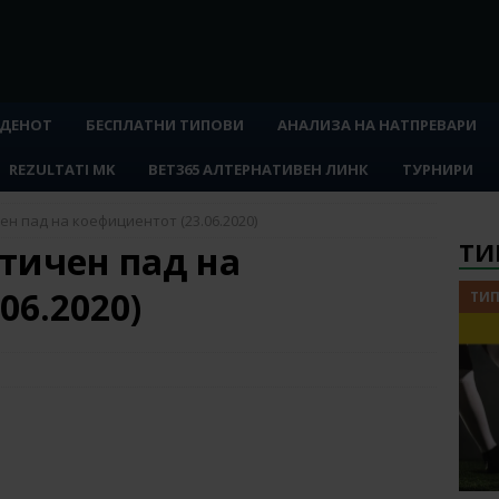
 ДЕНОТ
БЕСПЛАТНИ ТИПОВИ
АНАЛИЗА НА НАТПРЕВАРИ
REZULTATI MK
BET365 АЛТЕРНАТИВЕН ЛИНК
ТУРНИРИ
н пад на коефициентот (23.06.2020)
ТИ
тичен пад на
06.2020)
ТИП