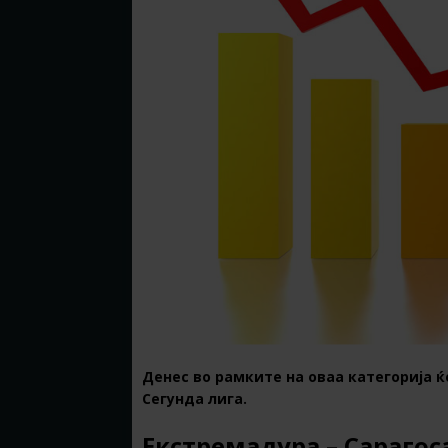
Денес во рамките на оваа категорија 
Сегунда лига.
Екстремадура – Сарагоса 