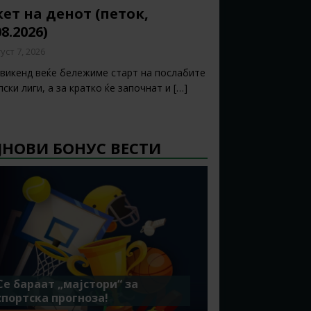
ет на денот (петок,
08.2026)
уст 7, 2026
 викенд веќе бележиме старт на послабите
ски лиги, а за кратко ќе започнат и
[…]
ЈНОВИ БОНУС ВЕСТИ
Се бараат „мајстори“ за
спортска прогноза!