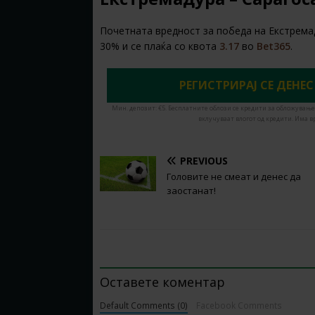
Почетната вредност за победа на Екстрема
30% и се плаќа со квота
3.17
во
Bet365
.
РЕГИСТРИРАЈ СЕ ДЕНЕС
Мин. депозит: €5. Бесплатните облози се кредити за обложување
вклучуваат влогот од кредити. Има в
PREVIOUS
Головите не смеат и денес да
заостанат!
BE THE FIRST TO COMMENT
Оставете коментар
Default Comments (0)
Facebook Comments