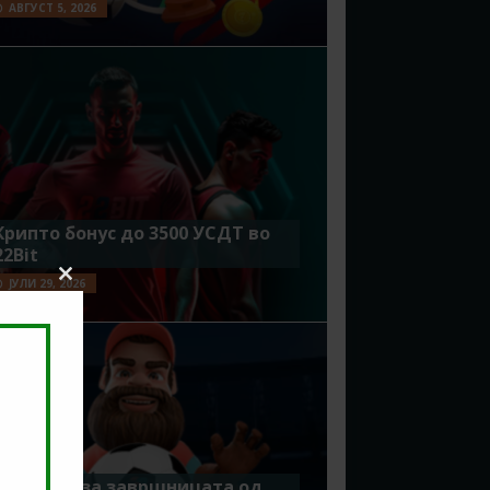
АВГУСТ 5, 2026
Крипто бонус до 3500 УСДТ во
22Bit
ЈУЛИ 29, 2026
Close
this
module
Идеално за завршницата од