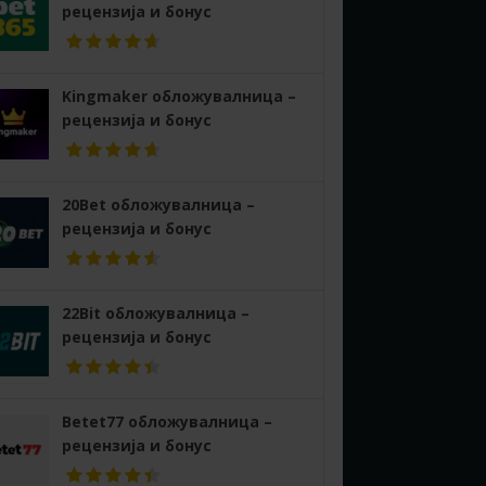
рецензија и бонус
Kingmaker обложувалница –
рецензија и бонус
20Bet обложувалница –
рецензија и бонус
22Bit обложувалница –
рецензија и бонус
Betet77 обложувалница –
рецензија и бонус