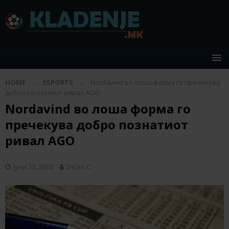
HOME
ESPORTS
Nordavind во лоша форма го пречекува
добро познатиот ривал AGO
Nordavind во лоша форма го
пречекува добро познатиот
ривал AGO
јуни 23, 2020
Dejan C