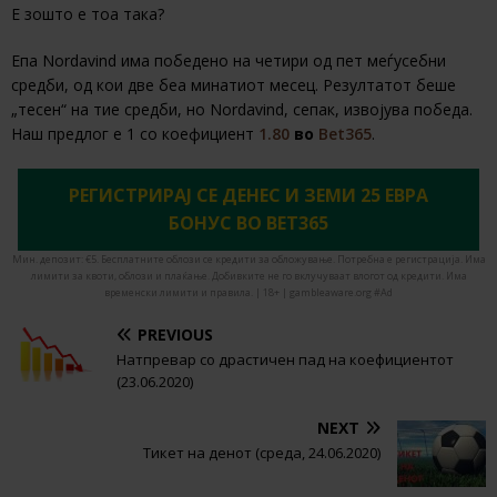
Е зошто е тоа така?
Епа Nordavind има победено на четири од пет меѓусебни
средби, од кои две беа минатиот месец. Резултатот беше
„тесен“ на тие средби, но Nordavind, сепак, извојува победа.
Наш предлог е 1 со коефициент
1.80
во
Bet365
.
РЕГИСТРИРАЈ СЕ ДЕНЕС И ЗЕМИ 25 ЕВРА
БОНУС ВО BET365
Мин. депозит: €5. Бесплатните облози се кредити за обложување. Потребна е регистрација. Има
лимити за квоти, облози и плаќање. Добивките не го вклучуваат влогот од кредити. Има
временски лимити и правила. | 18+ | gambleaware.org #Ad
PREVIOUS
Натпревар со драстичен пад на коефициентот
(23.06.2020)
NEXT
Тикет на денот (среда, 24.06.2020)