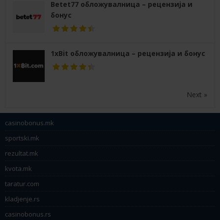
Betet77 обложувалница – рецензија и
бонус
1xBit обложувалница – рецензија и бонус
Next »
casinobonus.mk
sportski.mk
rezultat.mk
kvota.mk
taratur.com
kladjenje.rs
casinobonus.rs