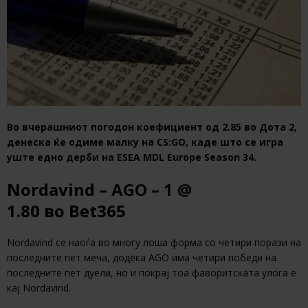
Во вчерашниот погодон коефициент од 2.85 во Дота 2,
денеска ќе одиме малку на CS:GO, каде што се игра
уште едно дерби на ESEA MDL Europe Season 34.
Nordavind – AGO – 1 @
1.80 во
Bet365
Nordavind се наоѓа во многу лоша форма со четири порази на
последните пет меча, додека AGO има четири победи на
последните пет дуели, но и покрај тоа фаворитската улога е
кај Nordavind.