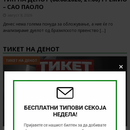
– САО ПАОЛО
август 8, 2026
Денес нема голема понуда за обложување, а ние ќе го
анализираме дуелот од бразилското првенство
[…]
ТИКЕТ НА ДЕНОТ
ТИКЕТ НА ДЕНОТ
Clos
this
modu
БЕСПЛАТНИ ТИПОВИ СЕКОЈА
НЕДЕЛА!
Пријавете се нашиот билтен за да добивате