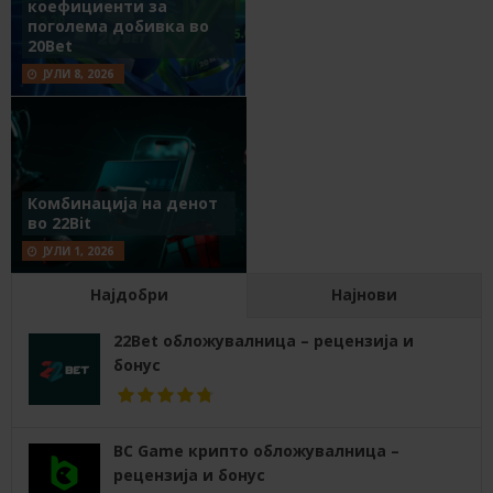
коефициенти за
поголема добивка во
20Bet
ЈУЛИ 8, 2026
Комбинација на денот
во 22Bit
ЈУЛИ 1, 2026
Најдобри
Најнови
22Bet обложувалница – рецензија и
бонус
BC Game крипто обложувалница –
рецензија и бонус