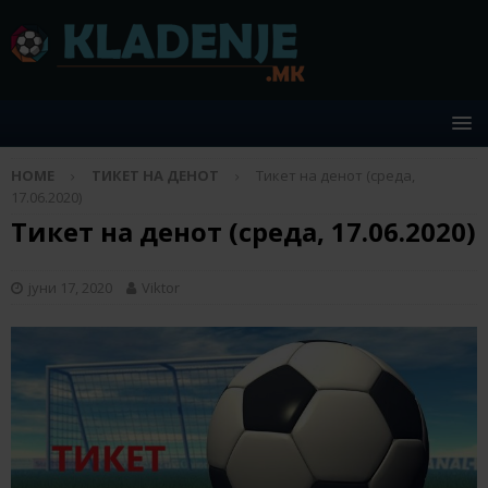
HOME
ТИКЕТ НА ДЕНОТ
Тикет на денот (среда,
17.06.2020)
Тикет на денот (среда, 17.06.2020)
јуни 17, 2020
Viktor