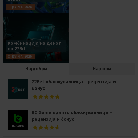
ЈУЛИ 8, 2026
Комбинација на денот
во 22Bit
ЈУЛИ 1, 2026
Најдобри
Најнови
22Bet обложувалница – рецензија и
бонус
BC Game крипто обложувалница –
рецензија и бонус