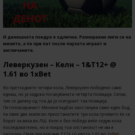
И денешната пондуа е одлична. Разноразни лиги се на
менито, а по прв пат после паузата играат и
англичаните.
Леверкузен – Келн – 1
&T12+ @
1.61
во
1xBet
Во претходните четири кола, Леверкузен победено само
еднаш, но ја задржа посакуваната четврта позиција. Сепак,
тие се далеку од тоа да ја осигураат таа позиција.
Петопласираниот Менхенгладбах заостанува само еден бод,
па овие две екипи во преостанатите три кола грчевито ќе се
борат за виза во ЛШ. Келн е без победа веќе седум кола
последователно, но и покрај тоа опстанокот не им е
загрозен. Овде предлагаме Т12+ со квота
1.61
во
1xBet
.