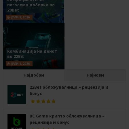
поголема добивка во
20Bet
ЈУЛИ 8, 2026
Комбинација на денот
во 22Bit
ЈУЛИ 1, 2026
Најдобри
Најнови
22Bet обложувалница – рецензија и
бонус
BC Game крипто обложувалница –
рецензија и бонус