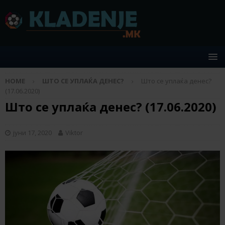
HOME
ШТО СЕ УПЛАЌА ДЕНЕС?
Што се уплаќа денес?
(17.06.2020)
Што се уплаќа денес? (17.06.2020)
јуни 17, 2020
Viktor