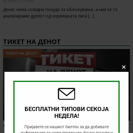
август 7, 2026
Денес нема солидна понуда за обложување, а ние ќе го
анализираме дуелот од норвешката лига
[…]
ТИКЕТ НА ДЕНОТ
ТИКЕТ НА ДЕНОТ
Clos
this
modu
БЕСПЛАТНИ ТИПОВИ СЕКОЈА
НЕДЕЛА!
Тикет на денот (петок, 07.08.2026)
Пријавете се нашиот билтен за да добивате
информации за нови промоции, бонус понуди и