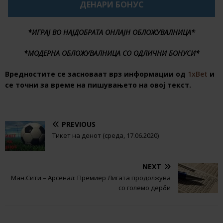
ДЕНАРИ БОНУС
*ИГРАЈ ВО НАЈДОБРАТА ОНЛАЈН ОБЛОЖУВАЛНИЦА*
*МОДЕРНА ОБЛОЖУВАЛНИЦА СО ОДЛИЧНИ БОНУСИ*
Вредностите се засноваат врз информации од
1xBet
и
се точни за време на пишувањето на овој текст.
PREVIOUS
Тикет на денот (среда, 17.06.2020)
NEXT
Ман.Сити – Арсенал: Премиер Лигата продолжува
со големо дерби