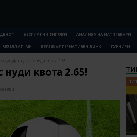
 ДЕНОТ
БЕСПЛАТНИ ТИПОВИ
АНАЛИЗА НА НАТПРЕВАРИ
REZULTATI MK
BET365 АЛТЕРНАТИВЕН ЛИНК
ТУРНИРИ
радицијата денес нуди квота 2.65!
ТИ
 нуди квота 2.65!
ТИП
превари