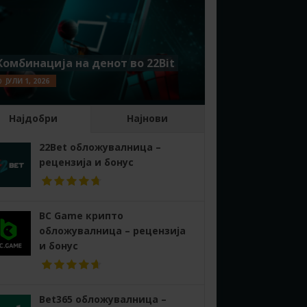
Комбинација на денот во 22Bit
ЈУЛИ 1, 2026
Најдобри
Најнови
22Bet обложувалница –
рецензија и бонус
BC Game крипто
обложувалница – рецензија
и бонус
Bet365 обложувалница –