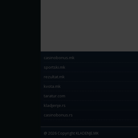
casinobonus.mk
sportski.mk
rezultat.mk
kvota.mk
taratur.com
kladjenje.rs
casinobonus.rs
@ 2026 Copyright KLADENJE.MK