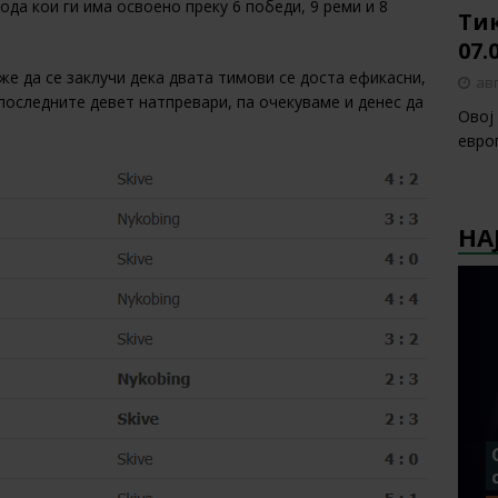
бода кои ги има освоено преку 6 победи, 9 реми и 8
Тик
07.
же да се заклучи дека двата тимови се доста ефикасни,
авг
 последните девет натпревари, па очекуваме и денес да
Овој
европ
НА