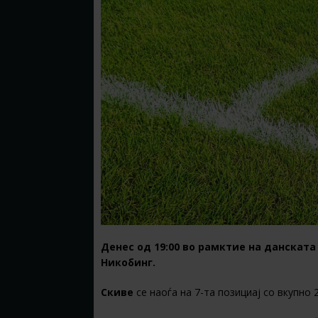
Денес од 19:00 во рамктие на данската
Никобинг.
Скиве
се наоѓа на 7-та позициај со вкупно 