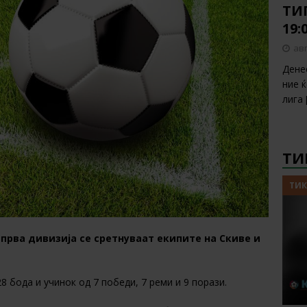
ТИП
19:
авг
Дене
ние 
лига
ТИ
ТИК
 прва дивизија се сретнуваат екипите на Скиве и
28 бода и учинок од 7 победи, 7 реми и 9 порази.