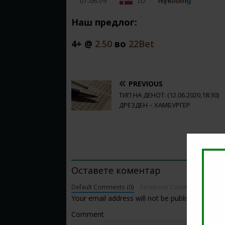
Наш предлог:
4+ @
2.50
во
22Bet
PREVIOUS
ТИП НА ДЕНОТ: (12.06.2020,18:30)
ДРЕЗДЕН – ХАМБУРГЕР
BE THE FIRST TO COMMENT
Оставете коментар
Default Comments (0)
Facebook Comments
Your email address will not be published.
Comment