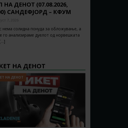
 НА ДЕНОТ (07.08.2026,
00) САНДЕФЈОРД – КФУМ
уст 7, 2026
с нема солидна понуда за обложување, а
ќе го анализираме дуелот од норвешката
[…]
КЕТ НА ДЕНОТ
ЕТ НА ДЕНОТ