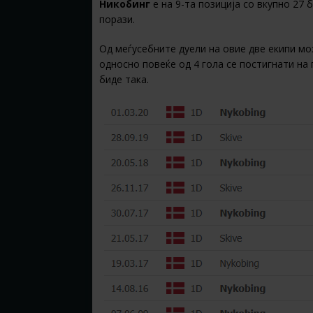
Никобинг
е на 9-та позиција со вкупно 27 
порази.
Од меѓусебните дуели на овие две екипи мо
односно повеќе од 4 гола се постигнати на
биде така.