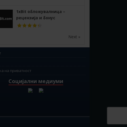
1xBit обложувалница –
рецензија и бонус
Next »
т
ка на приватност
Социјални медиуми