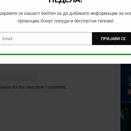
ријавете се нашиот билтен за да добивате информации за но
промоции, бонус понуди и бесплатни типови!
Email
ПРИЈАВИ СЕ
mail
rowser for the next time I comment.