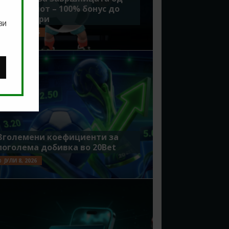
Мундијалот – 100% бонус до
7500 денари
ви
ЈУЛИ 15, 2026
Зголемени коефициенти за
поголема добивка во 20Bet
ЈУЛИ 8, 2026