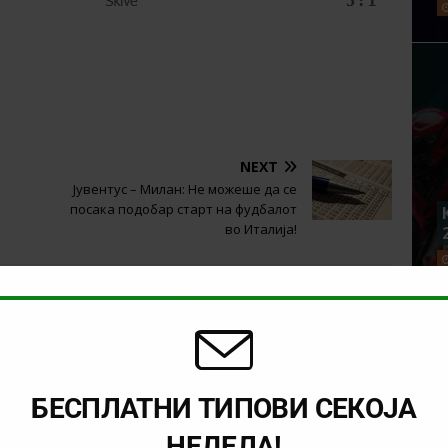
NEXT
Јувентус – Милан: Не можеше да се
посака подобар старт на фудбалот
во Италија!
БЕСПЛАТНИ ТИПОВИ СЕКОЈА
НЕДЕЛА!