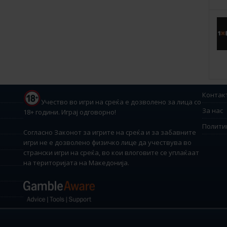
Контак
Учество во игри на среќа е дозволено за лица со
За нас
18+ години. Играј одговорно!
Полити
Согласно Законот за игрите на среќа и за забавните
игри не е дозволено физичко лице да учествува во
странски игри на среќа, во кои влоговите се уплаќаат
на територијата на Македонија.