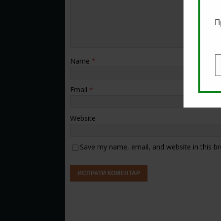
П
Name
*
E
Email
*
Website
Save my name, email, and website in this b