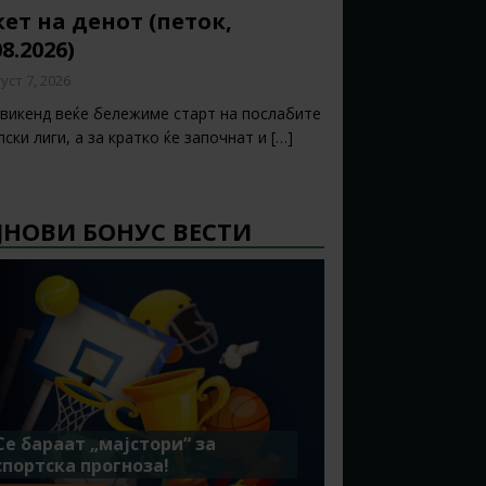
ет на денот (петок,
08.2026)
уст 7, 2026
 викенд веќе бележиме старт на послабите
ски лиги, а за кратко ќе започнат и
[…]
ЈНОВИ БОНУС ВЕСТИ
Се бараат „мајстори“ за
спортска прогноза!