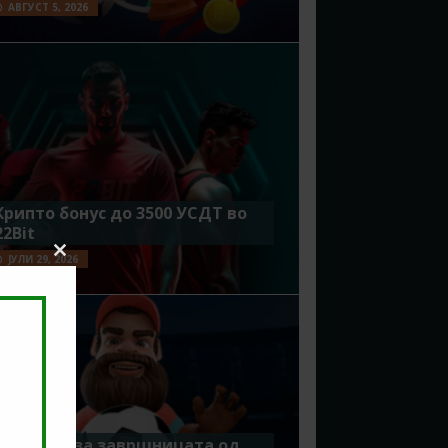
АВГУСТ 5, 2026
Крипто бонус до 3500 УСДТ во
22Bit
ЈУЛИ 29, 2026
Close
this
module
Идеално за завршницата од