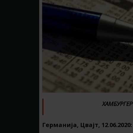
ХАМБУРГЕР
Германија, Цвајт, 12.06.202