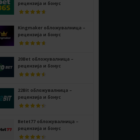
рецензија и бонус
Kingmaker обложувалница –
рецензија и бонус
20Bet обложувалница –
рецензија и бонус
22Bit обложувалница –
рецензија и бонус
Betet77 обложувалница –
рецензија и бонус