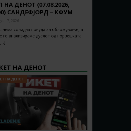
 НА ДЕНОТ (07.08.2026,
00) САНДЕФЈОРД – КФУМ
уст 7, 2026
с нема солидна понуда за обложување, а
ќе го анализираме дуелот од норвешката
[…]
КЕТ НА ДЕНОТ
ЕТ НА ДЕНОТ