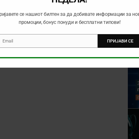
rowser for the next time I comment.
ријавете се нашиот билтен за да добивате информации за но
промоции, бонус понуди и бесплатни типови!
Email
ПРИЈАВИ СЕ
mail