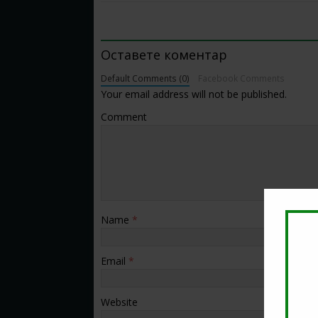
BE THE FIRST TO COMMENT
Оставете коментар
Default Comments (0)
Facebook Comments
Your email address will not be published.
Comment
Name
*
Email
*
Website