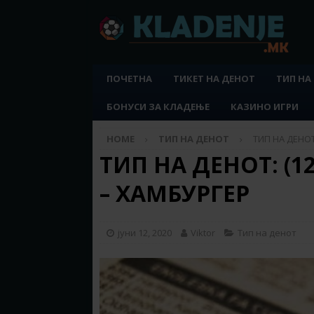
ПОЧЕТНА
ТИКЕТ НА ДЕНОТ
ТИП НА
БОНУСИ ЗА КЛАДЕЊЕ
КАЗИНО ИГРИ
HOME
ТИП НА ДЕНОТ
ТИП НА ДЕНОТ:
ТИП НА ДЕНОТ: (12
– ХАМБУРГЕР
јуни 12, 2020
Viktor
Тип на денот