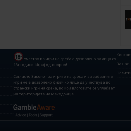
Контак
Учество во игри на среќа е дозволено за лица со
За нас
18+ години. Играј одговорно!
Полити
Согласно Законот за игрите на среќа и за забавните
игри не е дозволено физичко лице да учествува во
странски игри на среќа, во кои влоговите се уплаќаат
на територијата на Македонија.