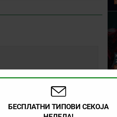
БЕСПЛАТНИ ТИПОВИ СЕКОЈА
НЕДЕЛА!