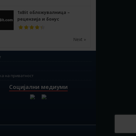
1xBit обложувалница –
рецензија и бонус
Next »
т
ка на приватност
Социјални медиуми