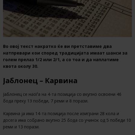
Во овој текст накратко ќе ви претставиме два
натпревари кои според традицијата имаат шанси за
голем прелаз 1/2 или 2/1, а со тоа и да наплатиме
квота околу 30.
Јаблонец – Карвина
Јаблонец се наоѓа на 4-та позиција со вкупно освоени 46
бода преку 13 победи, 7 реми и 8 порази.
Карвина ја има 14-та позиција после изиграни 28 кола и
досега има собрано вкупно 25 бода со учинок од 5 победи 10
реми и 13 порази.