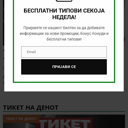
БЕСПЛАТНИ ТИПОВИ СЕКОЈА
НЕДЕЛА!
Пријавете се нашиот билтен за да добивате
информации за нови промоции, бонус понуди и
бесплатни типови!
ТИП НА ДЕНОТ (07.08.2026,
Email
Email
19:00) САНДЕФЈОРД – КФУМ
ПРИЈАВИ СЕ
август 7, 2026
Денес нема солидна понуда за обложување, а ние ќе го
анализираме дуелот од норвешката лига
[…]
ТИКЕТ НА ДЕНОТ
ТИКЕТ НА ДЕНОТ