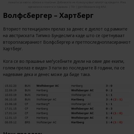
лимити за квоти, облози и плаќање. Добивките не го вклучуваат влогот од кредити. Има
временски лимити и правила. | 18+ | gambleaware.org #Ad
Волфсбергер – Хартберг
Вториот потенцијален прелаз за денес е дуелот од рамките
на австриската Типико Бундеслига каде што се сретнуваат
второпласираниот Волфсбергер и претпоследнопласираниот
Хартберг.
Кога се во прашање меѓусебните дуели на овие две екипи,
голем прелаз е виден 3 пати во последните 8 години, па се
надеваме дека и денес може да биде така.
Наш предлог: