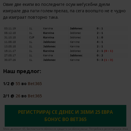
Овие две екипи во последните осум меѓусебни дуели
изиграле два пати голем прелаз, па сега воопшто не е чудно
да изиграат повторно така.
Наш предлог:
1/2 @
55
во
Bet365
2/1 @
26
во
Bet365
РЕГИСТРИРАЈ СЕ ДЕНЕС И ЗЕМИ 25 ЕВРА
БОНУС ВО BET365
Мин. депозит: €5. Бесплатните облози се кредити за обложување. Потребна е регистрација. Има