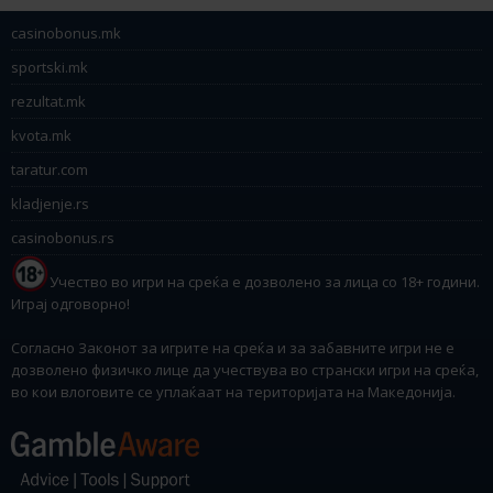
casinobonus.mk
sportski.mk
rezultat.mk
kvota.mk
taratur.com
kladjenje.rs
casinobonus.rs
Учество во игри на среќа е дозволено за лица со 18+ години.
Играј одговорно!
Согласно Законот за игрите на среќа и за забавните игри не е
дозволено физичко лице да учествува во странски игри на среќа,
во кои влоговите се уплаќаат на територијата на Македонија.