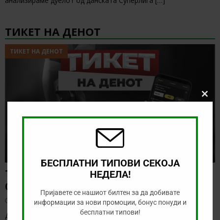
анализираме дуелот од данската Суперлига
[…]
ТИКЕТ НА ДЕНОТ
ТИКЕТ НА ДЕНОТ
Clos
this
modu
БЕСПЛАТНИ ТИПОВИ СЕКОЈА
Тикет на денот (понеделник,
НЕДЕЛА!
03.08.2026)
Пријавете се нашиот билтен за да добивате
август 3, 2026
информации за нови промоции, бонус понуди и
бесплатни типови!
Денес понудата не е кој знае колку атрактивна, но тоа не