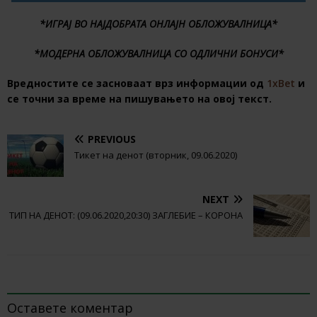
*ИГРАЈ ВО НАЈДОБРАТА ОНЛАЈН ОБЛОЖУВАЛНИЦА*
*МОДЕРНА ОБЛОЖУВАЛНИЦА СО ОДЛИЧНИ БОНУСИ*
Вредностите се засноваат врз информации од
1xBet
и
се точни за време на пишувањето на овој текст.
PREVIOUS
Тикет на денот (вторник, 09.06.2020)
NEXT
ТИП НА ДЕНОТ: (09.06.2020,20:30) ЗАГЛЕБИЕ – КОРОНА
BE THE FIRST TO COMMENT
Оставете коментар