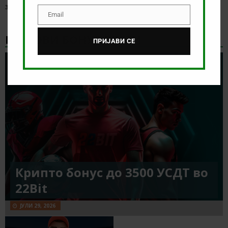
значи дека ќе ве
[…]
Email
Email
НАЈНОВИ БОНУС ВЕСТИ
ПРИЈАВИ СЕ
Крипто бонус до 3500 УСДТ во
22Bit
ЈУЛИ 29, 2026