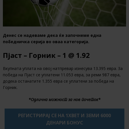
Денес се надеваме дека ќе започнеме една
победничка серија во оваа категорија.
Пјаст – Горник – 1 @ 1.92
Вкупната уплата на овој натпревар изнесува 13.395 евра. За
победа на Пјаст се уплатени 11.053 евра, за реми 987 евра,
додека останатите 1.355 евра се уплатени за победа на
Горник.
*Одлична можност за нов почеток*
РЕГИСТРИРАЈ СЕ НА 1XBET И ЗЕМИ 6000
ДЕНАРИ БОНУС