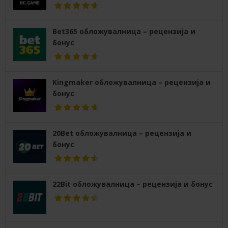
Bet365 обложувалница – рецензија и
бонус
Kingmaker обложувалница – рецензија и
бонус
20Bet обложувалница – рецензија и
бонус
22Bit обложувалница – рецензија и бонус