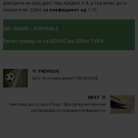
фаворити на овој дуел. Наш предлог е
1
,
а тоа може да го
изиграте во
22Bet
со коефициент од
1.72
.
ЗАГЛЕБИЕ – КОРОНА 2
Регистрирај се за БОНУС во 22Bet ТУКА
PREVIOUS
Што се уплаќа денес? (09.06.2020)
NEXT
Никогаш доста од е-Спорт: Два супер интересни
натпревари со солидни коефициенти
BE THE FIRST TO COMMENT