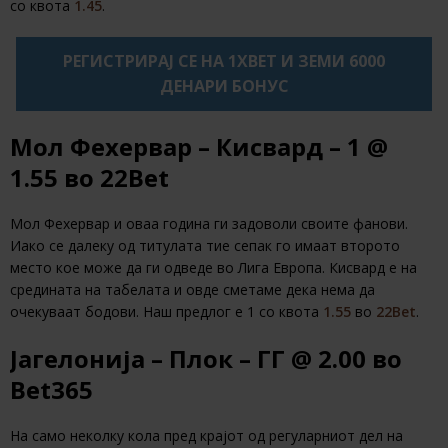
со квота
1.45
.
РЕГИСТРИРАЈ СЕ НА 1XBET И ЗЕМИ 6000
ДЕНАРИ БОНУС
Мол Фехервар – Кисвард – 1 @
1.55 во 22Bet
Мол Фехервар и оваа година ги задоволи своите фанови.
Иако се далеку од титулата тие сепак го имаат второто
место кое може да ги одведе во Лига Европа. Кисвард е на
средината на табелата и овде сметаме дека нема да
очекуваат бодови. Наш предлог е 1 со квота
1.55
во
22Bet
.
Јагелонија – Плок – ГГ @ 2.00 во
Bet365
На само неколку кола пред крајот од регуларниот дел на