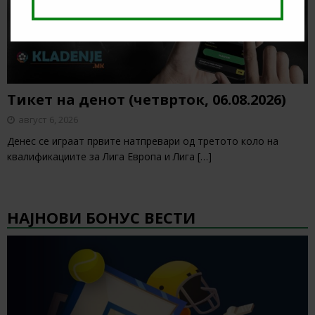
Тикет на денот (четврток, 06.08.2026)
август 6, 2026
Денес се играат првите натпревари од третото коло на
квалификациите за Лига Европа и Лига
[…]
НАЈНОВИ БОНУС ВЕСТИ