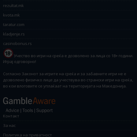
rezultat.mk
kvota.mk
taratur.com
kladjenje.rs
casinobonus.rs
Учество во игри на среќа е дозволено за лица со 18+ години.
Играј одговорно!
Согласно Законот за игрите на среќа и за забавните игри не е
дозволено физичко лице да учествува во странски игри на среќа,
во кои влоговите се уплаќаат на територијата на Македонија.
Контакт
За нас
Политика на приватност