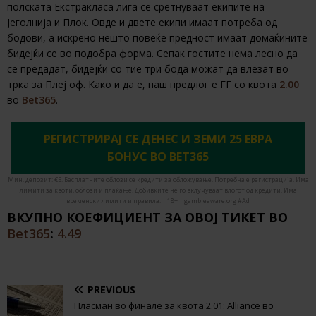
полската Екстракласа лига се сретнуваат екипите на
Јеголнија и Плок. Овде и двете екипи имаат потреба од
бодови, а искрено нешто повеќе предност имаат домаќините
бидејќи се во подобра форма. Сепак гостите нема лесно да
се предадат, бидејќи со тие три бода можат да влезат во
трка за Плеј оф. Како и да е, наш предлог е ГГ со квота
2.00
во
Bet365
.
РЕГИСТРИРАЈ СЕ ДЕНЕС И ЗЕМИ 25 ЕВРА
БОНУС ВО BET365
Мин. депозит: €5. Бесплатните облози се кредити за обложување. Потребна е регистрација. Има
лимити за квоти, облози и плаќање. Добивките не го вклучуваат влогот од кредити. Има
временски лимити и правила. | 18+ | gambleaware.org #Ad
ВКУПНО КОЕФИЦИЕНТ ЗА ОВОЈ ТИКЕТ ВО
Bet365
:
4.49
PREVIOUS
Пласман во финале за квота 2.01: Alliance во