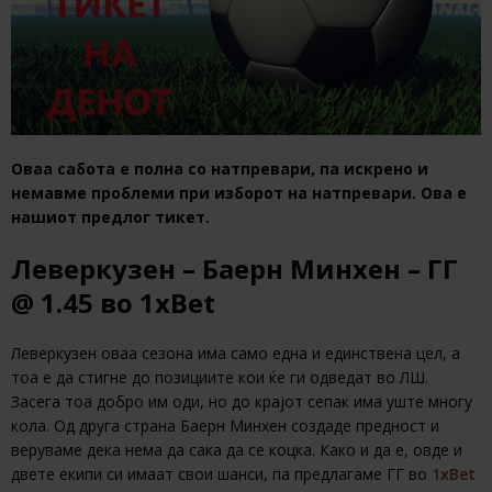
Оваа сабота е полна со натпревари, па искрено и
немавме проблеми при изборот на натпревари. Ова е
нашиот предлог тикет.
Леверкузен – Баерн Минхен – ГГ
@ 1.45 во 1xBet
Леверкузен оваа сезона има само една и единствена цел, а
тоа е да стигне до позициите кои ќе ги одведат во ЛШ.
Засега тоа добро им оди, но до крајот сепак има уште многу
кола. Од друга страна Баерн Минхен создаде предност и
веруваме дека нема да сака да се коцка. Како и да е, овде и
двете екипи си имаат свои шанси, па предлагаме ГГ во
1xBet