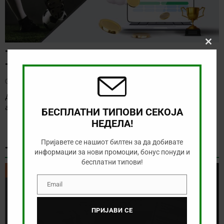
Clos
ТИП НА ДЕНОТ (06.08.2026, 17:00) ИНТЕР
this
modu
ТУРКУ – ВАДУС
август 6, 2026
Денес има солидна понуда за обложување, а ние ќе го
анализираме дуелот од Конференциската лига
[…]
БЕСПЛАТНИ ТИПОВИ СЕКОЈА
НЕДЕЛА!
Пријавете се нашиот билтен за да добивате
ТИКЕТ НА ДЕНОТ
информации за нови промоции, бонус понуди и
бесплатни типови!
ТИКЕТ НА ДЕНОТ
Email
Email
ПРИЈАВИ СЕ