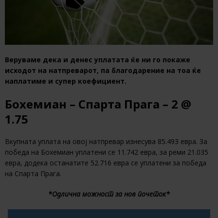
Веруваме дека и денес уплатата ќе ни го покаже
исходот на натпреварот, па благодарение на тоа ќе
наплатиме и супер коефициент.
Бохемиан – Спарта Прага – 2 @
1.75
Вкупната уплата на овој натпревар изнесува 85.493 евра. За
победа на Бохемиан уплатени се 11.742 евра, за реми 21.035
евра, додека останатите 52.716 евра се уплатени за победа
на Спарта Прага.
*Одлична можност за нов почеток*