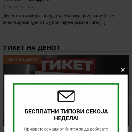
август 6, 2026
Денес има солидна понуда за обложување, а ние ќе го
анализираме дуелот од Конференциската лига
[…]
ТИКЕТ НА ДЕНОТ
ТИКЕТ НА ДЕНОТ
Clos
this
modu
БЕСПЛАТНИ ТИПОВИ СЕКОЈА
НЕДЕЛА!
Пријавете се нашиот билтен за да добивате