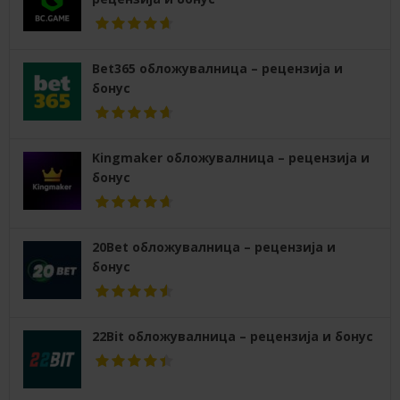
Bet365 обложувалница – рецензија и
бонус
Kingmaker обложувалница – рецензија и
бонус
20Bet обложувалница – рецензија и
бонус
22Bit обложувалница – рецензија и бонус