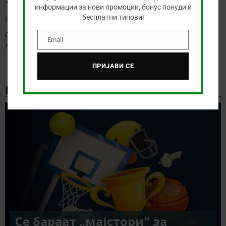
Тикет на денот (петок, 07.08.2026)
информации за нови промоции, бонус понуди и
бесплатни типови!
август 7, 2026
Овој викенд веќе бележиме старт на послабите европски
Email
Email
лиги, а за кратко ќе започнат и
[…]
ПРИЈАВИ СЕ
НАЈНОВИ БОНУС ВЕСТИ
Се бараат „мајстори“ за