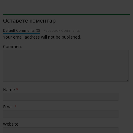
BE THE FIRST TO COMMENT
Оставете коментар
Default Comments (0)
Facebook Comments
Your email address will not be published.
Comment
Name
*
Email
*
Website