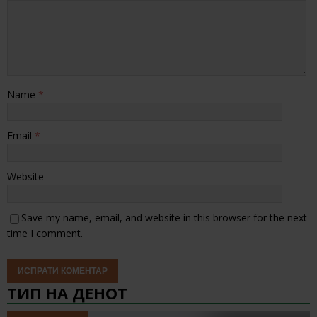
Name
*
Email
*
Website
Save my name, email, and website in this browser for the next
time I comment.
ТИП НА ДЕНОТ