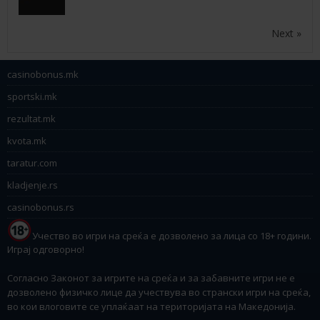
Next »
casinobonus.mk
sportski.mk
rezultat.mk
kvota.mk
taratur.com
kladjenje.rs
casinobonus.rs
Учество во игри на среќа е дозволено за лица со 18+ години.
Играј одговорно!
Согласно Законот за игрите на среќа и за забавните игри не е
дозволено физичко лице да учествува во странски игри на среќа,
во кои влоговите се уплаќаат на територијата на Македонија.