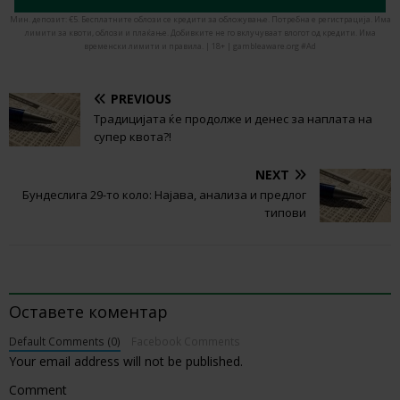
Мин. депозит: €5. Бесплатните облози се кредити за обложување. Потребна е регистрација. Има
лимити за квоти, облози и плаќање. Добивките не го вклучуваат влогот од кредити. Има
временски лимити и правила. | 18+ | gambleaware.org #Ad
PREVIOUS
Традицијата ќе продолже и денес за наплата на
супер квота?!
NEXT
Бундеслига 29-то коло: Најава, анализа и предлог
типови
BE THE FIRST TO COMMENT
Оставете коментар
Default Comments (0)
Facebook Comments
Your email address will not be published.
Comment