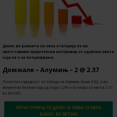
Денес во рамките на оваа ктегорија ќе ви
претставиме пријателски натпревар со одлична квота
која не е за потценување.
Домжале – Алумињ – 2 @ 2.37
Почетната вреднсот за победа на Алумињ беше 3.02, а во
моментов бележи пад од скоро 22% и се плаќа со квота
2.37
во
Bet365
.
РЕГИСТРИРАЈ СЕ ДЕНЕС И ЗЕМИ 25 ЕВРА
БОНУС ВО BET365