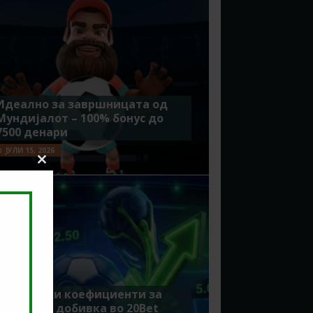
Идеално за завршницата од
Мундијалот – 100% бонус до
7500 денари
ЈУЛИ 15, 2026
Close
this
module
Зголемени коефициенти за
поголема добивка во 20Bet