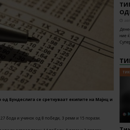
ТИП
ОД
авг
Дене
ние 
Супе
ТИ
ТИК
ло од Бундеслига се сретнуваат екипите на Мајнц и
 27 бода и учинок од 8 победи, 3 реми и 15 порази.
Тик