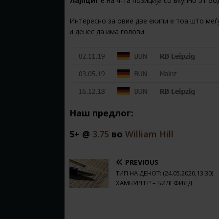
Лајпциг
е на 4-та позиција со вкупно 51 бо
Интересно за овие две екипи е тоа што меѓ
и денес да има голови.
Наш предлог:
5+ @
3.75
во
William Hill
PREVIOUS
ТИП НА ДЕНОТ: (24.05.2020,13:30)
ХАМБУРГЕР – БИЛЕФИЛД