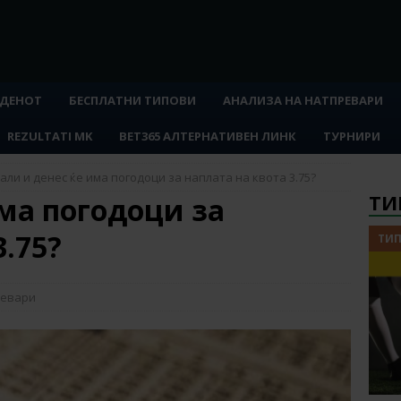
 ДЕНОТ
БЕСПЛАТНИ ТИПОВИ
АНАЛИЗА НА НАТПРЕВАРИ
REZULTATI MK
BET365 АЛТЕРНАТИВЕН ЛИНК
ТУРНИРИ
али и денес ќе има погодоци за наплата на квота 3.75?
ТИ
ма погодоци за
3.75?
ТИП
ревари