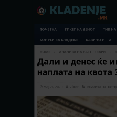
ПОЧЕТНА
ТИКЕТ НА ДЕНОТ
ТИП НА
БОНУСИ ЗА КЛАДЕЊЕ
КАЗИНО ИГРИ
HOME
АНАЛИЗА НА НАТПРЕВАРИ
Д
Дали и денес ќе и
наплата на квота 
мај 24, 2020
Viktor
Анализа на натп