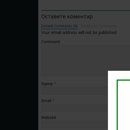
BE THE FIRST TO COMMENT
Оставете коментар
Default Comments (0)
Facebook Comments
Your email address will not be published.
Comment
Name
*
Email
*
Website