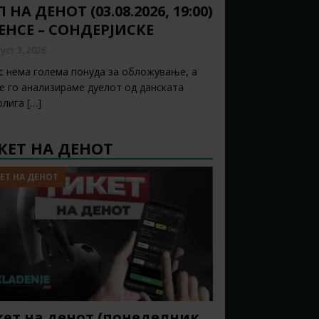
 НА ДЕНОТ (03.08.2026, 19:00)
ЕНСЕ – СОНДЕРЈИСКЕ
уст 3, 2026
с нема голема понуда за обложување, а
ќе го анализираме дуелот од данската
рлига
[…]
КЕТ НА ДЕНОТ
ЕТ НА ДЕНОТ
ет на денот (понеделник,