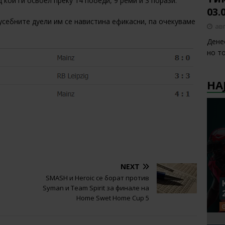
д кои ги освоел преку 14 победи, 9 реми и 3 порази.
03.
усебните дуели им се навистина ефикасни, па очекуваме
авг
Денес
но то
НА
NEXT
SMASH и Heroic се борат против
Syman и Team Spirit за финале на
Home Swet Home Cup 5