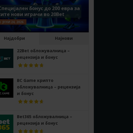
Специјален бонус до 200 евра за
сите нови играчи во 20Bet
ЈУНИ 24, 2026
Најдобри
Најнови
22Bet обложувалница –
рецензија и бонус
BC Game крипто
обложувалница – рецензија
и бонус
Bet365 обложувалница –
рецензија и бонус