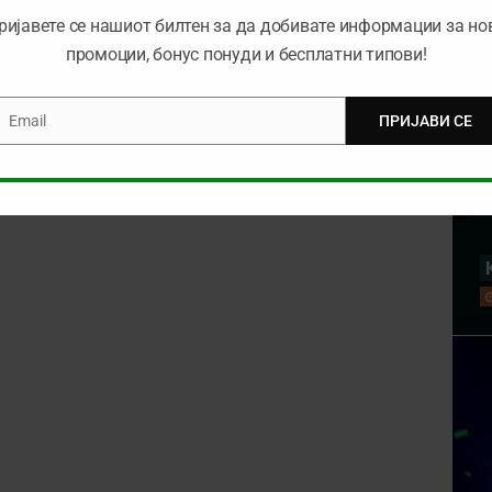
rowser for the next time I comment.
ријавете се нашиот билтен за да добивате информации за но
промоции, бонус понуди и бесплатни типови!
Email
ПРИЈАВИ СЕ
mail