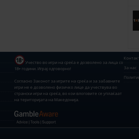
Контак
Учество во игри на среќа е дозволено за лица со
За нас
18+ години. Играј одговорно!
Полити
Согласно Законот за игрите на среќа и за забавните
игри не е дозволено физичко лице да учествува во
странски игри на среќа, во кои влоговите се уплаќаат
на територијата на Македонија.