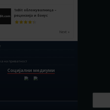
1xBit обложувалница –
рецензија и бонус
Next »
т
ка на приватност
Социјални медиуми