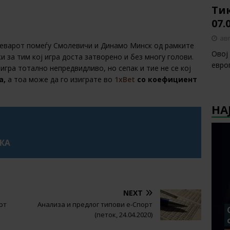
Тик
07.
авг
реварот помеѓу Смолевичи и Динамо Минск од рамките
Овој
 за тим кој игра доста затворено и без многу голови.
европ
игра тотално непредвидливо, но сепак и тие не се кој
а,
а тоа може да го изиграте во
1xBet
со коефициент
НА
УКА
NEXT
рт
Анализа и предлог типови е-Спорт
(петок, 24.04.2020)