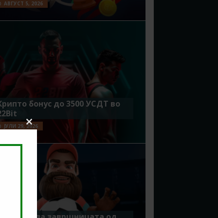
АВГУСТ 5, 2026
Крипто бонус до 3500 УСДТ во
22Bit
ЈУЛИ 29, 2026
Close
this
module
Идеално за завршницата од