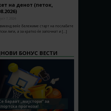
ет на денот (петок,
08.2026)
уст 7, 2026
 викенд веќе бележиме старт на послабите
ски лиги, а за кратко ќе започнат и
[…]
ЈНОВИ БОНУС ВЕСТИ
Се бараат „мајстори“ за
спортска прогноза!