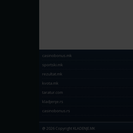
casinobonus.mk
sportski.mk
rezultat.mk
kvota.mk
taratur.com
kladjenje.rs
casinobonus.rs
@ 2026 Copyright KLADENJE.MK