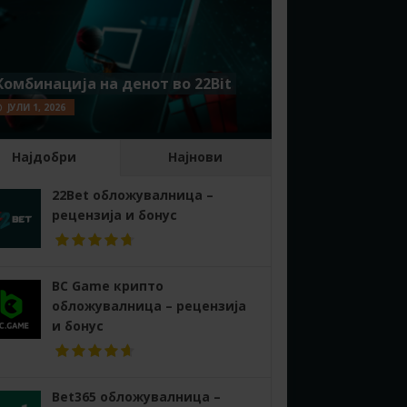
Комбинација на денот во 22Bit
ЈУЛИ 1, 2026
Најдобри
Најнови
22Bet обложувалница –
рецензија и бонус
BC Game крипто
обложувалница – рецензија
и бонус
Bet365 обложувалница –