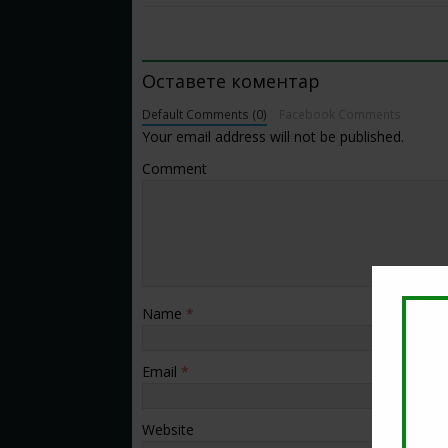
BE THE FIRST TO COMMENT
Оставете коментар
Default Comments (0)
Facebook Comments
Your email address will not be published.
Comment
Name
*
Email
*
Website