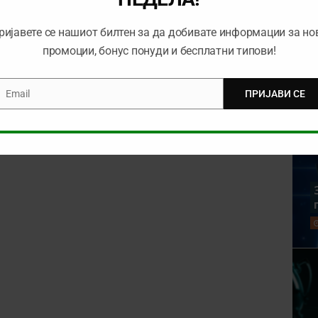
rowser for the next time I comment.
ријавете се нашиот билтен за да добивате информации за но
промоции, бонус понуди и бесплатни типови!
Email
ПРИЈАВИ СЕ
mail