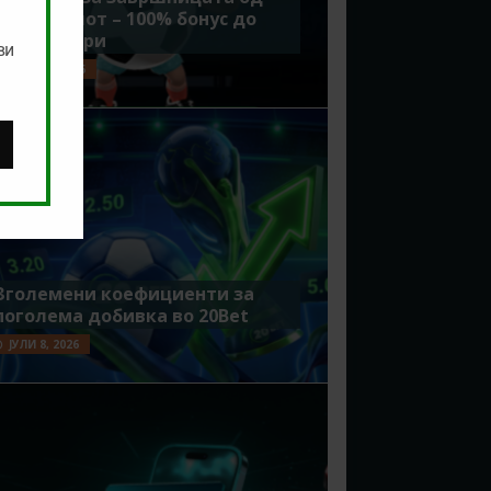
Мундијалот – 100% бонус до
7500 денари
ви
ЈУЛИ 15, 2026
Зголемени коефициенти за
поголема добивка во 20Bet
ЈУЛИ 8, 2026