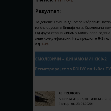
Резултат:
За денешен тип на денот го избравме натп
на белоруската Вишаја лига. Смолевичи важи
Од друга страна Динамо Минск оваа година 
знае колку ефикасни. Наш предлог е
0-2 гол
од
1.45
.
СМОЛЕВИЧИ – ДИНАМО МИНСК 0-2
Регистрирај се за БОНУС во 1xBet Т
PREVIOUS
Анализа и предлог типови е-Спо
(четврток, 23.04.2020)