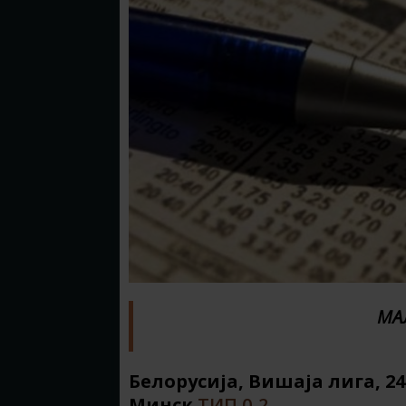
МА
Белорусија, Вишаја лига, 2
Минск
ТИП 0-2