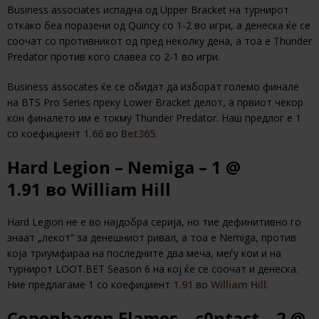
Business associates испадна од Upper Bracket на турнирот
откако беа поразени од Quincy со 1-2 во игри, а денеска ќе се
соочат со противникот од пред неколку дена, а тоа е Thunder
Predator против кого славеа со 2-1 во игри.
Business assocates ќе се обидат да изборат големо финале
на BTS Pro Series преку Lower Bracket делот, а првиот чекор
кон финалето им е токму Thunder Predator. Наш предлог е 1
со коефициент
1.66
во
Bet365
.
Hard Legion – Nemiga – 1 @
1.
91 во
William Hill
Hard Legion не е во најдобра серија, но тие дефинитивно го
знаат „лекот“ за денешниот ривал, а тоа е Nemiga, против
која триумфираа на последните два меча, меѓу кои и на
турнирот LOOT.BET Season 6 на кој ќе се соочат и денеска.
Ние предлагаме 1 со коефициент
1.91
во
William Hill
.
Copenhagen Flames – c0ntact – 2 @