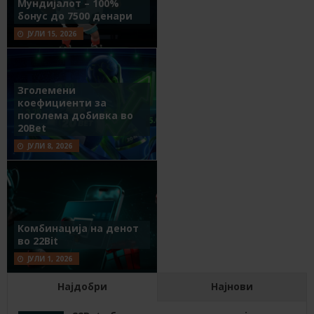
Мундијалот – 100%
бонус до 7500 денари
ЈУЛИ 15, 2026
Зголемени
коефициенти за
поголема добивка во
20Bet
ЈУЛИ 8, 2026
Комбинација на денот
во 22Bit
ЈУЛИ 1, 2026
Најдобри
Најнови