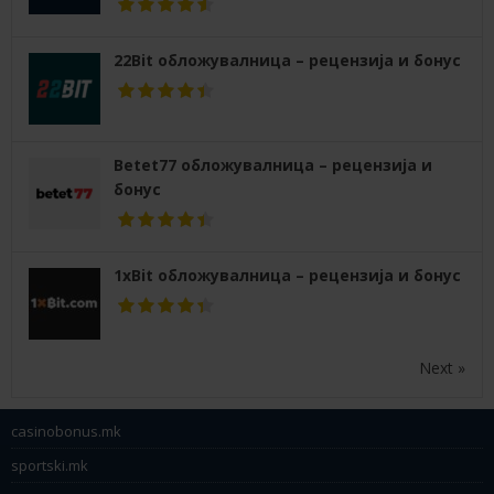
22Bit обложувалница – рецензија и бонус
Betet77 обложувалница – рецензија и
бонус
1xBit обложувалница – рецензија и бонус
Next »
casinobonus.mk
sportski.mk