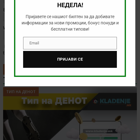
НЕДЕЛА!
Email
*
Пријавете се нашиот билтен за да добивате
информации за нови промоции, бонус понуди и
Website
бесплатни типови!
Email
Save my name, email, and website in this browser for the next
Email
time I comment.
ПРИЈАВИ СЕ
ТИП НА ДЕНОТ
ТИП НА ДЕНОТ