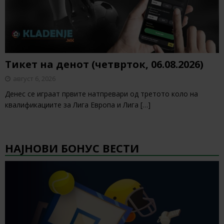
Тикет на денот (четврток, 06.08.2026)
август 6, 2026
Денес се играат првите натпревари од третото коло на
квалификациите за Лига Европа и Лига
[…]
НАЈНОВИ БОНУС ВЕСТИ