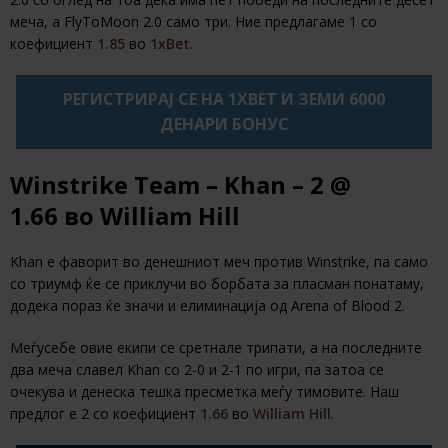
меча, а FlyToMoon 2.0 само три. Ние предлагаме 1 со
коефициент
1.85
во
1xBet
.
РЕГИСТРИРАЈ СЕ НА 1XBET И ЗЕМИ 6000
ДЕНАРИ БОНУС
Winstrike Team – Khan – 2 @
1.66
во
William Hill
Khan e фаворит во денешниот меч против Winstrike, па само
со триумф ќе се приклучи во борбата за пласман понатаму,
додека пораз ќе значи и елиминација од Arena of Blood 2.
Меѓусебе овие екипи се сретнале трипати, а на последните
два меча славел Khan со 2-0 и 2-1 по игри, па затоа се
очекува и денеска тешка пресметка меѓу тимовите. Наш
предлог е 2 со коефициент
1.66
во
William Hill
.