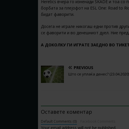
Heretics вчера го изненади SKADE и тоа со п
борбата за плејофот на ESL One: Road to Rio
бидат фаворити.
Досега не играле никогаш едни против други
се фаворити и во денешниот дуел. Ние пре
А ДОКОЛКУ ГИ ИГРАТЕ ЗАЕДНО ВО ТИКЕ
PREVIOUS
Што се уплаќа денес? (23.04.2020
BE THE FIRST TO COMMENT
Оставете коментар
Default Comments (0)
Facebook Comments
Your email address will not be published.