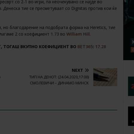
ресврт со 2-1 во игри, па неочекувано се најде во
. Денеска тие се пресметуваат со Dignitas против кои ќе
, но благодарение на подобрата форма на Heretics, тие
длагаме 2 со коефициент
1.73
во
William Hill
.
Т, ТОГАШ ВКУПНО КОЕФИЦИЕНТ ВО
BET365
:
17.28
NEXT
)
ТИП НА ДЕНОТ: (24.04.2020,17:00)
СМОЛЕВИЧИ – ДИНАМО МИНСК