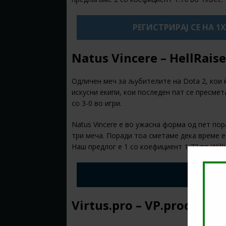
РЕГИСТРИРАЈ СЕ НА 1
Natus Vincere – HellRaise
Одличен меч за љубителите на Dota 2, кои
искусни екипи, кои последен пат се пресмет
со 3-0 во игри.
Natus Vincere е во ужасна форма од пет пор
три меча. Поради тоа сметаме дека време е 
Наш предлог е 1 со коефициент
1.72
во
Will
ЗЕМИ WI
Virtus.pro – VP.prodigy –