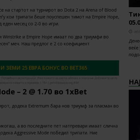
се на стартот на турнирот во Dota 2 на Arena of Blood
Тик
меѓу кои трипати беше поуспешен тимот на Empire Hope,
05.
 еден месец со 2-0 во игри.
авг
 Winstrike и Empire Hope имаат по два триумфи во
Дене
есен“ меч. Наш предлог е 2 со коефициент
веќе
подо
 И ЗЕМИ 25 ЕВРА БОНУС ВО BET365
. Потребна е регистрација. Има лимити за квоти, облози и плаќање. Добивките не го
НА
ременски лимити и правила. | 18+ | gambleaware.org #Ad
ode – 2 @
1.7
0 во
1xBet
нирот, додека Extremum бара нов триумф за пласман во
икогаш, а во последните пет натпревари имаат слична
одека Aggressive Mode победил трипати. Ние