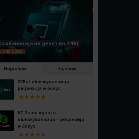
Комбинација на денот во 22Bit
ЈУЛИ 1, 2026
Најдобри
Најнови
22Bet обложувалница –
рецензија и бонус
BC Game крипто
обложувалница – рецензија
и бонус