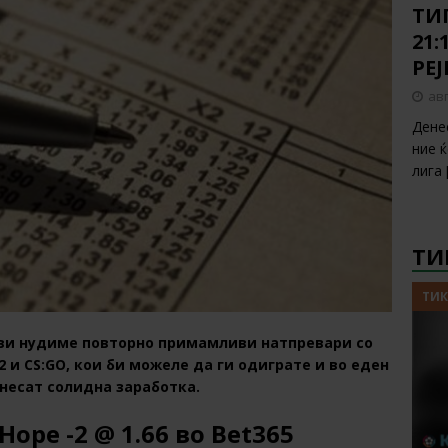
ТИП
21:
РЕ
авг
Дене
ние 
лига
ТИ
ТИК
 ви нудиме повторно примамливи натпревари со
 и CS:GO, кои би можеле да ги одиграте и во еден
онесат солидна заработка.
Hope -2 @ 1.66 во
Bet365