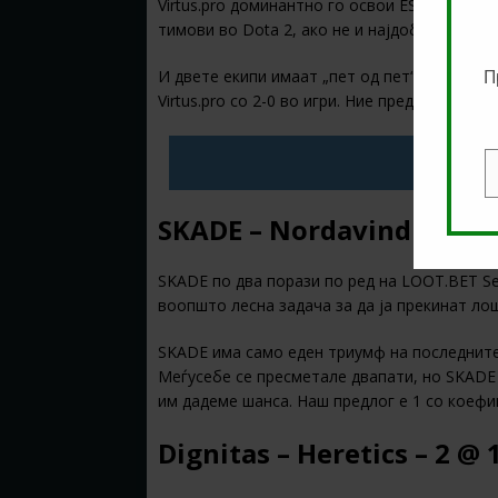
Virtus.pro доминантно го освои ESL One LA
тимови во Dota 2, ако не и најдобар, а за с
И двете екипи имаат „пет од пет“, а досег
П
Virtus.pro со 2-0 во игри. Ние предлагаме 1
ЗЕМИ
E
SKADE – Nordavind – 1 @ 
SKADE по два порази по ред на LOOT.BET Se
воопшто лесна задача за да ја прекинат ло
SKADE има само еден триумф на последните
Меѓусебе се пресметале двапати, но SKADE 
им дадеме шанса. Наш предлог е 1 со коеф
Dignitas – Heretics – 2 @