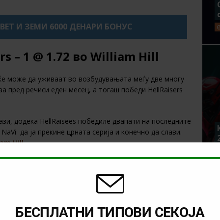
XBET И ЗЕМИ 6000 ДЕНАРИ БОНУС
rs – 1 @
1.72
во
William Hill
 ќе може да уживаат во возбудувањата меѓу две многу
аа пред речиси еден месец, а тогаш победи HellRaisers
ази, додека HellRaisees победиле двапати на последните
NaVi да ја прекине црната серија и конечно да слави.
iam Hill
.
LLIAM HILL БОНУС!
 1 @
1.24
во
1xBet
БЕСПЛАТНИ ТИПОВИ СЕКОЈА