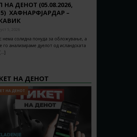
 НА ДЕНОТ (05.08.2026,
15) ХАФНАРФЈАРДАР –
ЈКАВИК
уст 5, 2026
с нема солидна понуда за обложување, а
ќе го анализираме дуелот од исландската
[…]
КЕТ НА ДЕНОТ
ЕТ НА ДЕНОТ