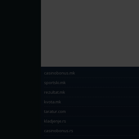
casinobonus.mk
sportski.mk
rezultat.mk
kvota.mk
taratur.com
kladjenje.rs
casinobonus.rs