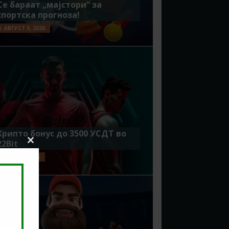
Се бараат „мајстори“ за
спортска прогноза!
АВГУСТ 5, 2026
Крипто бонус до 3500 УСДТ во
22Bit
Close
this
ЈУЛИ 29, 2026
module