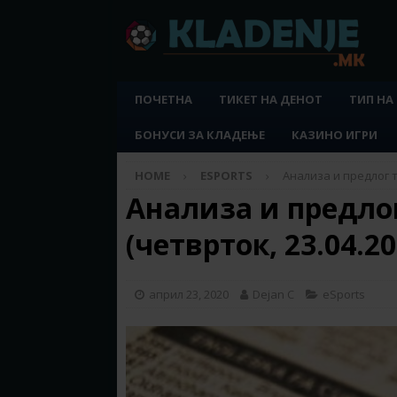
ПОЧЕТНА
ТИКЕТ НА ДЕНОТ
ТИП НА
БОНУСИ ЗА КЛАДЕЊЕ
КАЗИНО ИГРИ
HOME
ESPORTS
Анализа и предлог т
Анализа и предло
(четврток, 23.04.20
април 23, 2020
Dejan C
eSports