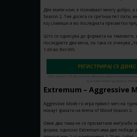
Две екипи коис е познаваат многу добро, а 
Season 2. Тие досега се сретнаа пет пати, 
кој славеше и во последната пресметка пред
Што се однесува до формата на тимовите, и
последните два меча, па така се очекува „т
1.66
во
Bet365
.
РЕГИСТРИРАЈ СЕ ДЕНЕС
Мин. депозит: €5. Бесплатните облози се кредити за обложување
вклучуваат влогот од кредити. Има в
Extremum – Aggressive M
Aggressive Mode го игра првиот меч на тур
нокаут фазата на Arena of Blood Season 2.
Овие два тима не се пресметале меѓусебе н
форма, односно Extremum има две победи д
предлагаме 2 со коефициент
1.70
во
1xBet
.