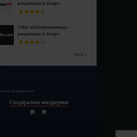
рецензија и бонус
1xBit обложувалница –
рецензија и бонус
Next »
т
ка на приватност
Социјални медиуми