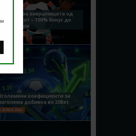
Идеално за завршницата од
Мундијалот – 100% бонус до
ви
7500 денари
ЈУЛИ 15, 2026
Зголемени коефициенти за
поголема добивка во 20Bet
ЈУЛИ 8, 2026