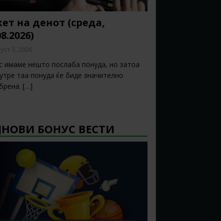
ет на денот (среда,
08.2026)
уст 5, 2026
с имаме нешто послаба понуда, но затоа
 утре таа понуда ќе биде значително
брена.
[…]
ЈНОВИ БОНУС ВЕСТИ