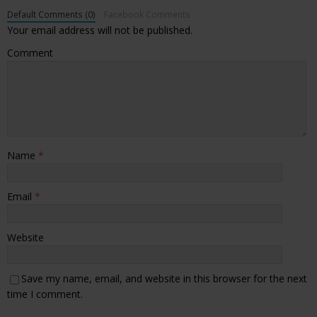
Default Comments (0)
Facebook Comments
Your email address will not be published.
Comment
Name
*
Email
*
Website
Save my name, email, and website in this browser for the next
time I comment.