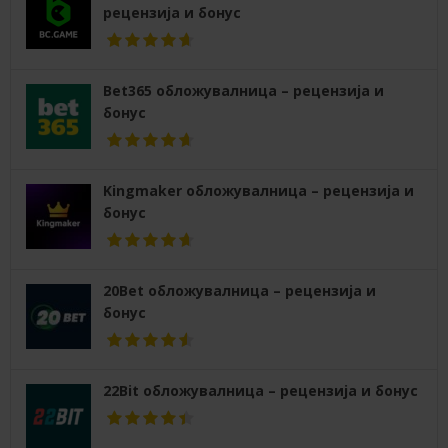
рецензија и бонус
Bet365 обложувалница – рецензија и
бонус
Kingmaker обложувалница – рецензија и
бонус
20Bet обложувалница – рецензија и
бонус
22Bit обложувалница – рецензија и бонус