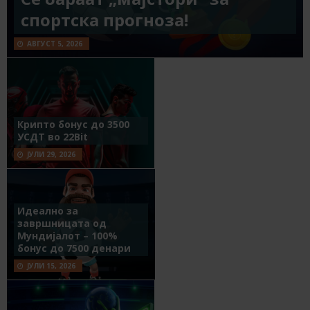
спортска прогноза!
АВГУСТ 5, 2026
Крипто бонус до 3500
УСДТ во 22Bit
ЈУЛИ 29, 2026
Идеално за
завршницата од
Мундијалот – 100%
бонус до 7500 денари
ЈУЛИ 15, 2026