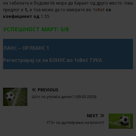
на табелата и бодови ќе мора да бараат од друго место. Наш
предлог е
1,
а тоа може да го изиграте во
1xBet
со
коефициент од
1.55
.
УСПЕШНОСТ МАРТ: 5/8
ЛАНС – ОРЛЕАНС 1
Регистрирај се за БОНУС во 1xBet ТУКА
PREVIOUS
Што се уплаќа денес? (09.03.2020)
NEXT
ГГ3+ за дуплирање на влогот!