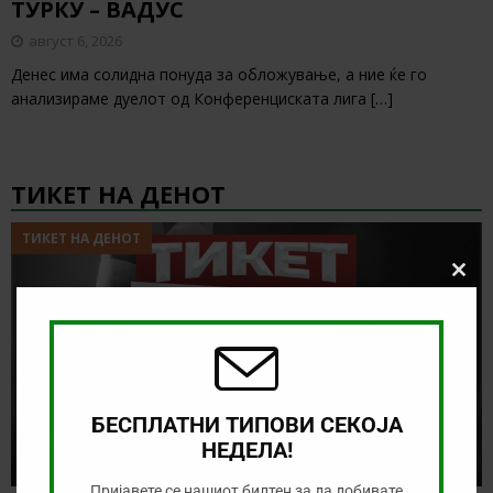
ТУРКУ – ВАДУС
август 6, 2026
Денес има солидна понуда за обложување, а ние ќе го
анализираме дуелот од Конференциската лига
[…]
ТИКЕТ НА ДЕНОТ
ТИКЕТ НА ДЕНОТ
Clos
this
modu
БЕСПЛАТНИ ТИПОВИ СЕКОЈА
НЕДЕЛА!
Пријавете се нашиот билтен за да добивате