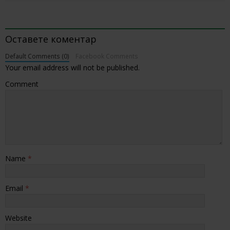
BE THE FIRST TO COMMENT
Оставете коментар
Default Comments (0)
Facebook Comments
Your email address will not be published.
Comment
Name
*
Email
*
Website