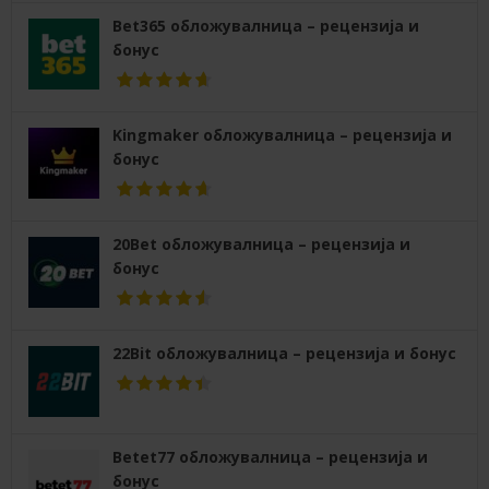
Bet365 обложувалница – рецензија и
бонус
Kingmaker обложувалница – рецензија и
бонус
20Bet обложувалница – рецензија и
бонус
22Bit обложувалница – рецензија и бонус
Betet77 обложувалница – рецензија и
бонус