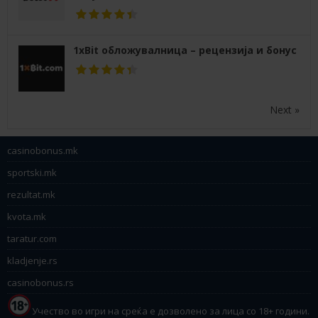
1xBit обложувалница – рецензија и бонус
Next »
casinobonus.mk
sportski.mk
rezultat.mk
kvota.mk
taratur.com
kladjenje.rs
casinobonus.rs
Учество во игри на среќа е дозволено за лица со 18+ години.