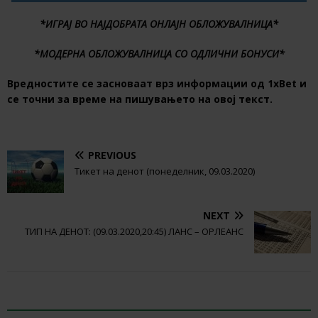
*ИГРАЈ ВО НАЈДОБРАТА ОНЛАЈН ОБЛОЖУВАЛНИЦА*
*МОДЕРНА ОБЛОЖУВАЛНИЦА СО ОДЛИЧНИ БОНУСИ*
Вредностите се засноваат врз информации од 1хBet и
се точни за време на пишувањето на овој текст.
PREVIOUS
Тикет на денот (понеделник, 09.03.2020)
NEXT
ТИП НА ДЕНОТ: (09.03.2020,20:45) ЛАНС – ОРЛЕАНС
BE THE FIRST TO COMMENT