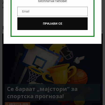
бесплатни типови!
Денес се играат првите натпревари од третото коло на
квалификациите за Лига Европа и Лига
[…]
Email
Email
ПРИЈАВИ СЕ
НАЈНОВИ БОНУС ВЕСТИ
Се бараат „мајстори“ за
спортска прогноза!
АВГУСТ 5, 2026