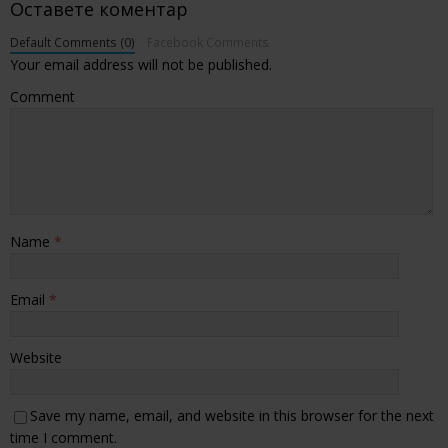
Оставете коментар
Default Comments (0)
Facebook Comments
Your email address will not be published.
Comment
Name
*
Email
*
Website
Save my name, email, and website in this browser for the next
time I comment.