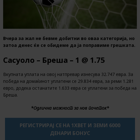
Вчера за жал не бевме добитни во оваа категорија, но
затоа денес ќе се обидеме да ја поправиме грешката.
Сасуоло – Бреша – 1 @ 1.75
Вкупната уплата на овој натпревар изнесува 32.747 евра. За
победа на домаќинот уплатени се 29.834 евра, за реми 1.281
евро, додека останатите 1.633 евра се уплатени за победа на
Бреша.
*Одлична можност за нов почеток*
РЕГИСТРИРАЈ СЕ НА 1XBET И ЗЕМИ 6000
ДЕНАРИ БОНУС