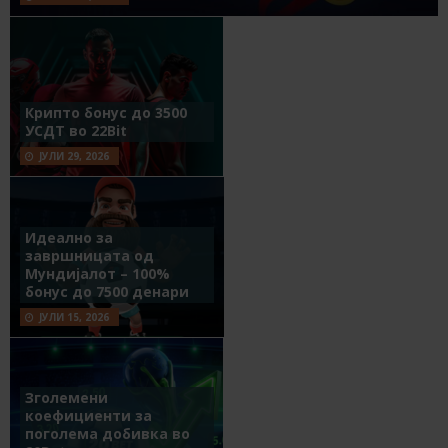
Крипто бонус до 3500
УСДТ во 22Bit
ЈУЛИ 29, 2026
Идеално за
завршницата од
Мундијалот – 100%
бонус до 7500 денари
ЈУЛИ 15, 2026
Зголемени
коефициенти за
поголема добивка во