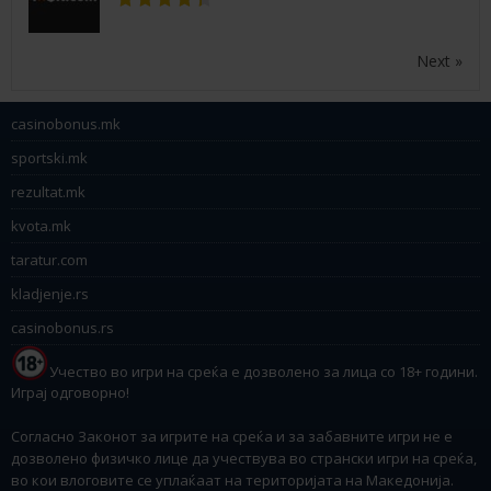
Next »
casinobonus.mk
sportski.mk
rezultat.mk
kvota.mk
taratur.com
kladjenje.rs
casinobonus.rs
Учество во игри на среќа е дозволено за лица со 18+ години.
Играј одговорно!
Согласно Законот за игрите на среќа и за забавните игри не е
дозволено физичко лице да учествува во странски игри на среќа,
во кои влоговите се уплаќаат на територијата на Македонија.