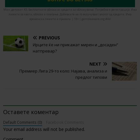
Мин. депозит: €5. Бесплатните облози се кредити за обложување. Потребна е регистрација. Има
лимити за квоти, облози и плаќање. Добивките не го вклучуваат влогот од кредити. Има
временски лимити и правила. | 18+ | gambleaware.org #Ad
PREVIOUS
Ирците ќе ни прикажат мирен и „досаден“
натпревар?
NEXT
Премиер Лига 29-то коло: Најава, анализа и
предлог типови
BE THE FIRST TO COMMENT
Оставете коментар
Default Comments (0)
Facebook Comments
Your email address will not be published.
Comment