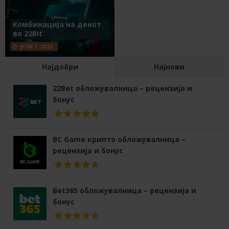
Комбинација на денот
во 22Bit
ЈУЛИ 1, 2026
Најдобри
Најнови
22Bet обложувалница – рецензија и
бонус
BC Game крипто обложувалница –
рецензија и бонус
Bet365 обложувалница – рецензија и
бонус