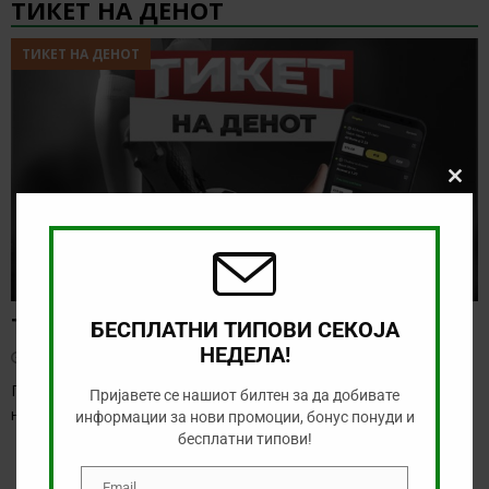
ТИКЕТ НА ДЕНОТ
ТИКЕТ НА ДЕНОТ
Clos
this
modu
Тикет на денот (сабота, 08.08.2026)
БЕСПЛАТНИ ТИПОВИ СЕКОЈА
НЕДЕЛА!
август 8, 2026
Понудата за денес е солидна, а веќе бележиме старт на
Пријавете се нашиот билтен за да добивате
некои европски лиги. Ова е
[…]
информации за нови промоции, бонус понуди и
бесплатни типови!
Email