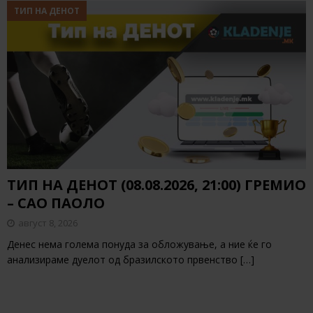
ТИП НА ДЕНОТ
ТИП НА ДЕНОТ (08.08.2026, 21:00) ГРЕМИО
– САО ПАОЛО
август 8, 2026
Денес нема голема понуда за обложување, а ние ќе го
анализираме дуелот од бразилското првенство
[…]