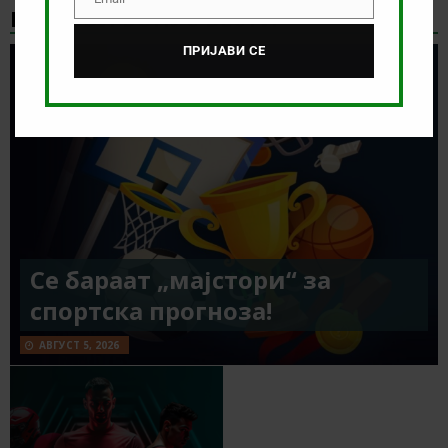
Email
НАЈНОВИ БОНУС ВЕСТИ
ПРИЈАВИ СЕ
Се бараат „мајстори“ за
спортска прогноза!
АВГУСТ 5, 2026