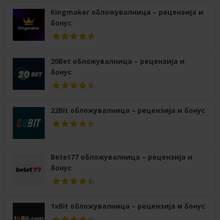
Kingmaker обложувалница – рецензија и
бонус
20Bet обложувалница – рецензија и
бонус
22Bit обложувалница – рецензија и бонус
Betet77 обложувалница – рецензија и
бонус
1xBit обложувалница – рецензија и бонус