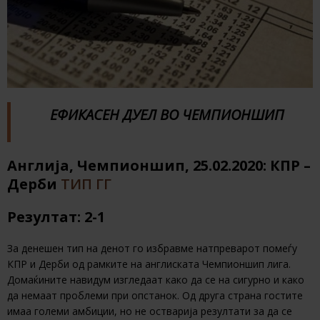
ЕФИКАСЕН ДУЕЛ ВО ЧЕМПИОНШИП
Англија, Чемпионшип, 25.02.2020: КПР –
Дерби
ТИП ГГ
Резултат: 2-1
За денешен тип на денот го избравме натпреварот помеѓу
КПР и Дерби од рамките на англиската Чемпионшип лига.
Домаќините навидум изгледаат како да се на сигурно и како
да немаат проблеми при опстанок. Од друга страна гостите
имаа големи амбиции, но не остварија резултати за да се