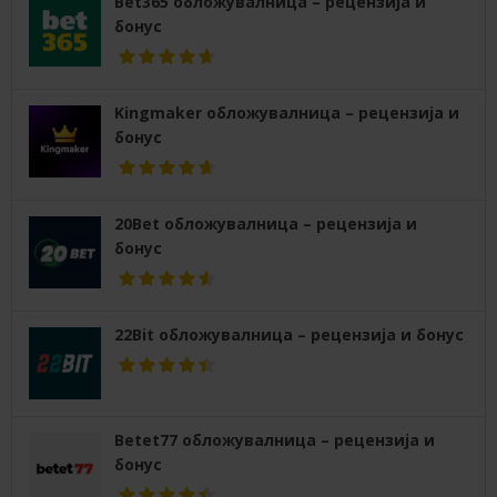
Bet365 обложувалница – рецензија и
бонус
Kingmaker обложувалница – рецензија и
бонус
20Bet обложувалница – рецензија и
бонус
22Bit обложувалница – рецензија и бонус
Betet77 обложувалница – рецензија и
бонус