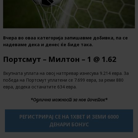
Вчера во оваа категорија запишавме добивка, па се
надеваме дека и денес ќе биде така.
Портсмут – Милтон – 1 @ 1.62
Вкупната уплата на овој натпревар изнесува 9.214 евра. За
победа на Портсмут уплатени се 7.699 евра, за реми 880
евра, додека останатите 634 евра.
*Одлична можност за нов почеток*
РЕГИСТРИРАЈ СЕ НА 1XBET И ЗЕМИ 6000
ДЕНАРИ БОНУС