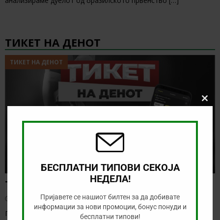
анализираме дуелот од бразилското првенство
[…]
ТИКЕТ НА ДЕНОТ
ТИКЕТ НА ДЕНОТ
Clos
this
modu
БЕСПЛАТНИ ТИПОВИ СЕКОЈА
НЕДЕЛА!
Тикет на денот (сабота, 08.08.2026)
Пријавете се нашиот билтен за да добивате
август 8, 2026
информации за нови промоции, бонус понуди и
Понудата за денес е солидна, а веќе бележиме старт на
бесплатни типови!