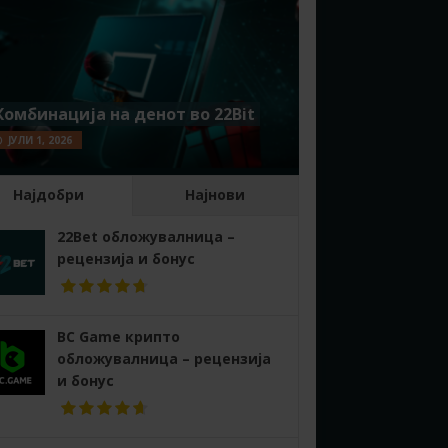
Комбинација на денот во 22Bit
ЈУЛИ 1, 2026
Најдобри
Најнови
22Bet обложувалница –
рецензија и бонус
BC Game крипто
обложувалница – рецензија
и бонус