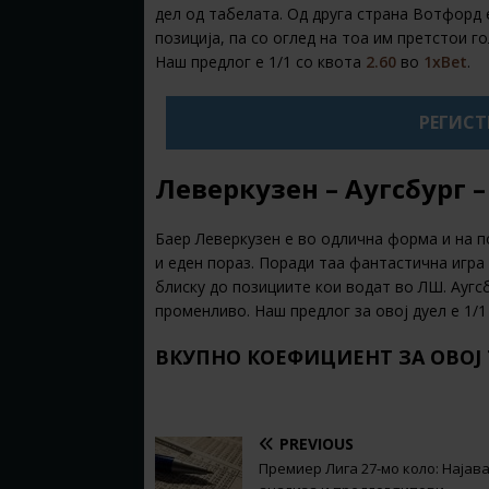
дел од табелата. Од друга страна Вотфорд 
позиција, па со оглед на тоа им претстои 
Наш предлог е 1/1 со квота
2.60
во
1xBet
.
РЕГИСТР
Леверкузен – Аугсбург – 
Баер Леверкузен е во одлична форма и на 
и еден пораз. Поради таа фантастична игра 
блиску до позициите кои водат во ЛШ. Аугс
променливо. Наш предлог за овој дуел е 1/
ВКУПНО КОЕФИЦИЕНТ ЗА ОВОЈ
PREVIOUS
Премиер Лига 27-мо коло: Најава