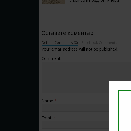
анализа и предлог типови
BE THE FIRST TO COMMENT
Оставете коментар
Default Comments (0)
Facebook Comments
Your email address will not be published.
Comment
Name
*
Email
*