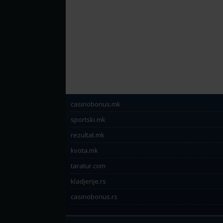
casinobonus.mk
sportski.mk
rezultat.mk
kvota.mk
taratur.com
kladjenje.rs
casinobonus.rs