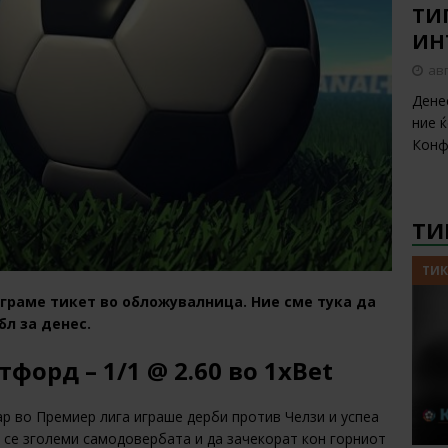
ТИП
ИН
авг
Дене
ние 
Конф
ТИ
ТИК
играме тикет во обложувалница. Ние сме тука да
бл за денес.
тфорд – 1/1 @ 2.60 во 1xBet
р во Премиер лига играше дерби против Челзи и успеа
м се зголеми самодовербата и да зачекорат кон горниот