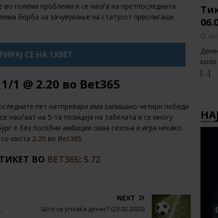
е во големи проблеми и се наоѓа на претпоследната
Тик
голема борба за зачувување на статусот прволигаши.
06.
авг
Дене
ИРАЈ СЕ НА 1XBET
коло
[…]
1/1 @ 2.20 во Bet365
последните пет натпревари има запишано четири победи
НА
се наоѓаат на 5-та позиција на табелата и се многу
бург е без посебни амбиции оваа сезона и игра некако
1 со квота
2.20
во
Bet365
.
 ТИКЕТ ВО
BET365
:
5.72
NEXT
,
Што се уплаќа денес? (23.02.2020)