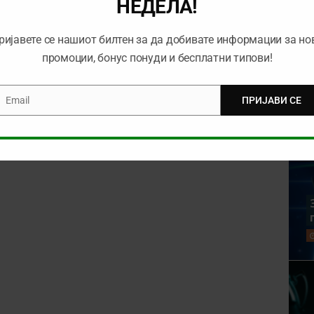
НЕДЕЛА!
ријавете се нашиот билтен за да добивате информации за но
rowser for the next time I comment.
промоции, бонус понуди и бесплатни типови!
Email
ПРИЈАВИ СЕ
mail