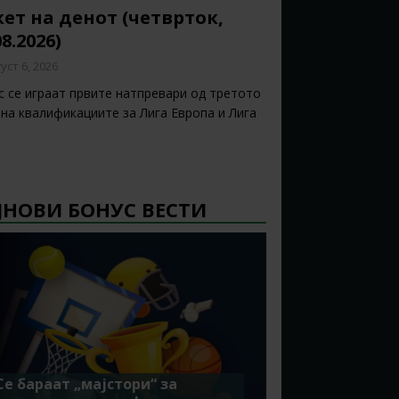
ет на денот (четврток,
08.2026)
уст 6, 2026
с се играат првите натпревари од третото
 на квалификациите за Лига Европа и Лига
ЈНОВИ БОНУС ВЕСТИ
Се бараат „мајстори“ за