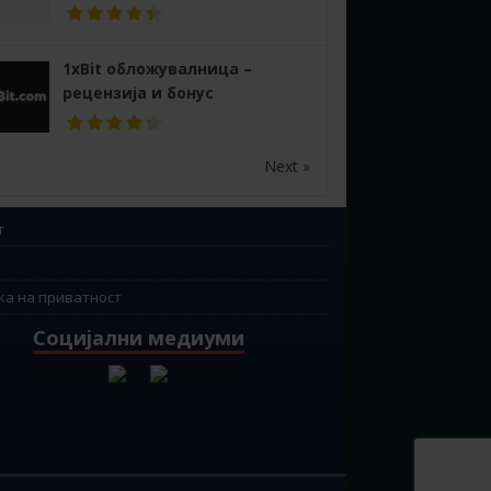
1xBit обложувалница –
рецензија и бонус
Next »
т
ка на приватност
Социјални медиуми