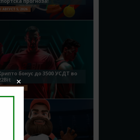
спортска прогноза!
АВГУСТ 5, 2026
Крипто бонус до 3500 УСДТ во
22Bit
Close
ЈУЛИ 29, 2026
this
module