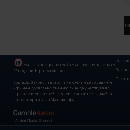
Контак
Учество во игри на среќа е дозволено за лица со
За нас
18+ години. Играј одговорно!
Полити
Согласно Законот за игрите на среќа и за забавните
игри не е дозволено физичко лице да учествува во
странски игри на среќа, во кои влоговите се уплаќаат
на територијата на Македонија.