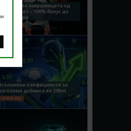
Идеално за завршницата од
Мундијалот – 100% бонус до
ви
7500 денари
ЈУЛИ 15, 2026
Зголемени коефициенти за
поголема добивка во 20Bet
ЈУЛИ 8, 2026