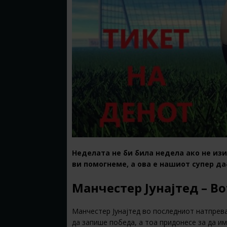
Неделата не би била недела ако не из
ви помогнеме, а ова е нашиот супер да
Манчестер Јунајтед – Во
Манчестер Јунајтед во последниот натпрева
да запише победа, а тоа придонесе за да и