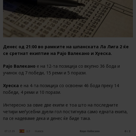
Денес од 21:00 во рамките на шпанската Ла Лига 2 ќе
се сретнат екиптие на Рајо Валекано и Хуеска.
Рајо Валекано
е на 12-та позиција со вкупно 36 бода и
учинок од 7 победи, 15 реми и 5 порази.
Хуеска
е на 4-та позиција со освоени 46 бода преку 14
победи, 4 реми и 10 порази.
Интересно за овие две екипи е тоа што на последните
четири меѓусебни дуели гол постигнува само едната екипа,
па се надеваме дека и денес ќе биде така.