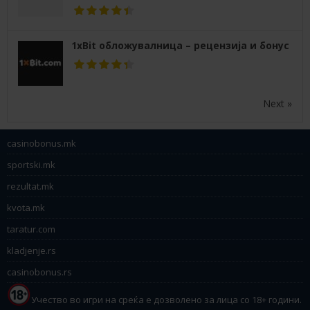
1xBit обложувалница – рецензија и бонус
Next »
casinobonus.mk
sportski.mk
rezultat.mk
kvota.mk
taratur.com
kladjenje.rs
casinobonus.rs
Учество во игри на среќа е дозволено за лица со 18+ години.