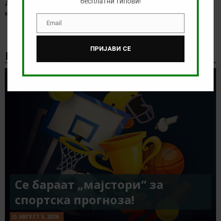
бесплатни типови!
Денес се играат првите натпревари од третото коло на
квалификациите за Лига Европа и Лига
[…]
Email
Email
ПРИЈАВИ СЕ
НАЈНОВИ БОНУС ВЕСТИ
Се бараат „мајстори“ за
спортска прогноза!
АВГУСТ 5, 2026