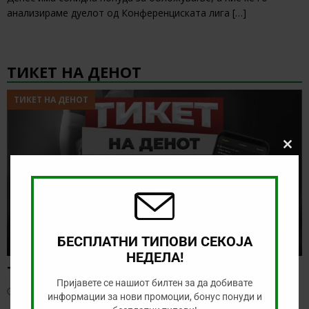
анализираме дуелот од Конференциската лига
[…]
ТИКЕТ НА ДЕНОТ
ТИКЕТ НА ДЕНОТ
Clos
this
modu
БЕСПЛАТНИ ТИПОВИ СЕКОЈА
НЕДЕЛА!
Тикет на денот (четврток, 06.08.2026)
Пријавете се нашиот билтен за да добивате
август 6, 2026
информации за нови промоции, бонус понуди и