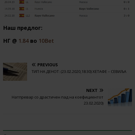
Наш предлог:
НГ @
1.84
во
10Bet
PREVIOUS
ТИП НА ДЕНОТ: (23.02.2020,18:30) ХЕТАФЕ – СЕВИЉА
NEXT
Натпревар со драстичен пад на коефициентот
23.02.2020)
BE THE FIRST TO COMMENT