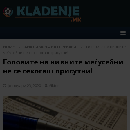
HOME
АНАЛИЗА НА НАТПРЕВАРИ
Головите на нивните
меѓусебни не се секогаш присутни!
Головите на нивните меѓусебни
не се секогаш присутни!
февруари 23, 2020
Viktor