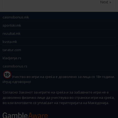
Next »
casinobonus.mk
sportski.mk
rezultat.mk
kvota.mk
taratur.com
kladjenje.rs
casinobonus.rs
Учество во игри на среќа е дозволено за лица со 18+ години.
Играј одговорно!
Согласно Законот за игрите на среќа и за забавните игри не е
дозволено физичко лице да учествува во странски игри на среќа,
во кои влоговите се уплаќаат на територијата на Македонија.