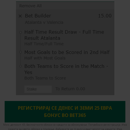
РЕГИСТРИРАЈ СЕ ДЕНЕС И ЗЕМИ 25 ЕВРА
БОНУС ВО BET365
Мин. депозит: €5. Бесплатните облози се кредити за обложување. Потребна е регистрација. Има
лимити за квоти, облози и плаќање. Добивките не го вклучуваат влогот од кредити. Има