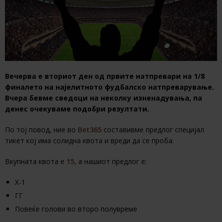
Вечерва е вториот ден од првите натпревари на 1/8
финалето на најелитното фудбалско натпреварување.
Вчера бевме сведоци на неколку изненадувања, па
денес очекуваме подобри резултати.
По тој повод, ние во
Bet365
составивме предлог специјал
тикет кој има солидна квота и вреди да се проба.
Вкупната квота е
15
, а нашиот предлог е:
Х-1
ГГ
Повеќе голови во второ полувреме