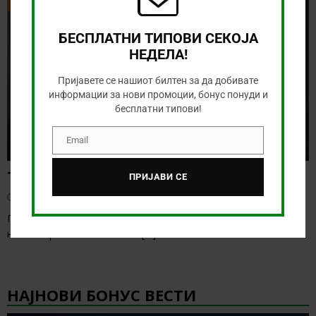
ТИКЕТ НА ДЕНОТ
БЕСПЛАТНИ ТИПОВИ СЕКОЈА
НЕДЕЛА!
Пријавете се нашиот билтен за да добивате
информации за нови промоции, бонус понуди и
бесплатни типови!
Email
Email
Тикет на денот (сабота, 08.08.2026)
ПРИЈАВИ СЕ
август 8, 2026
Понудата за денес е солидна, а веќе бележиме старт на
некои европски лиги. Ова е
[…]
НАЈНОВИ БОНУС ВЕСТИ