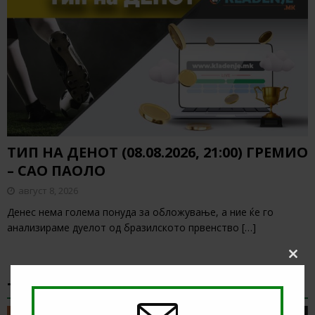
ТИП НА ДЕНОТ (08.08.2026, 21:00) ГРЕМИО
– САО ПАОЛО
август 8, 2026
Денес нема голема понуда за обложување, а ние ќе го
анализираме дуелот од бразилското првенство
[…]
Clos
this
ТИКЕТ НА ДЕНОТ
modu