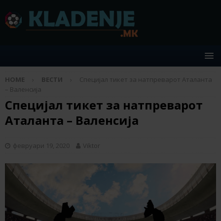
HOME
ВЕСТИ
Специјал тикет за натпреварот Аталанта
– Валенсија
Специјал тикет за натпреварот
Аталанта – Валенсија
февруари 19, 2020
Viktor