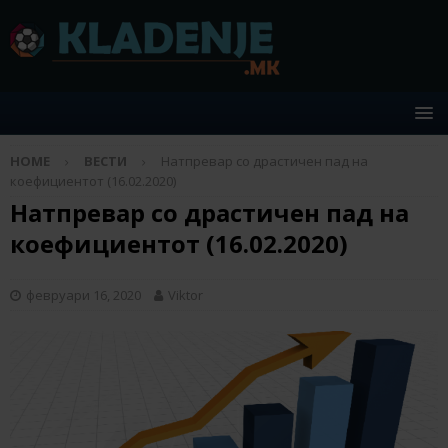
HOME
ВЕСТИ
Натпревар со драстичен пад на
коефициентот (16.02.2020)
Натпревар со драстичен пад на
коефициентот (16.02.2020)
февруари 16, 2020
Viktor