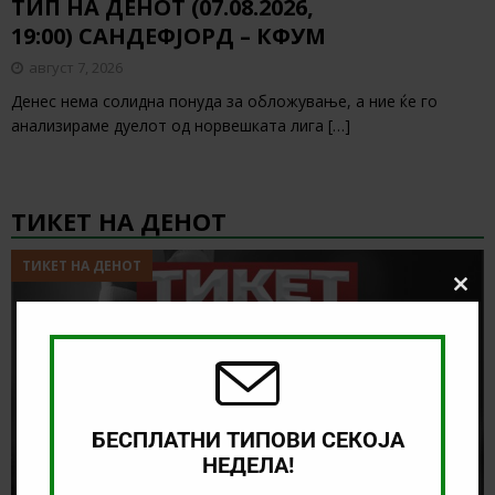
ТИП НА ДЕНОТ (07.08.2026,
19:00) САНДЕФЈОРД – КФУМ
август 7, 2026
Денес нема солидна понуда за обложување, а ние ќе го
анализираме дуелот од норвешката лига
[…]
ТИКЕТ НА ДЕНОТ
ТИКЕТ НА ДЕНОТ
Clos
this
modu
БЕСПЛАТНИ ТИПОВИ СЕКОЈА
НЕДЕЛА!