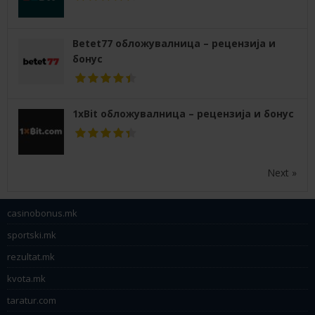
Betet77 обложувалница – рецензија и
бонус
1xBit обложувалница – рецензија и бонус
Next »
casinobonus.mk
sportski.mk
rezultat.mk
kvota.mk
taratur.com