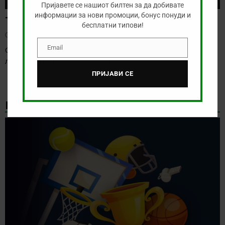
Пријавете се нашиот билтен за да добивате
информации за нови промоции, бонус понуди и
Тикет на денот (петок, 07.08.2026)
бесплатни типови!
август 7, 2026
Email
Овој викенд веќе бележиме старт на послабите европски
Email
лиги, а за кратко ќе започнат и
[…]
ПРИЈАВИ СЕ
НАЈНОВИ БОНУС ВЕСТИ