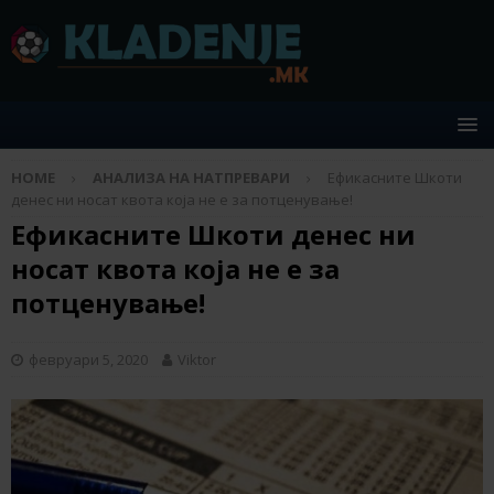
HOME
АНАЛИЗА НА НАТПРЕВАРИ
Ефикасните Шкоти
денес ни носат квота која не е за потценување!
Ефикасните Шкоти денес ни
носат квота која не е за
потценување!
февруари 5, 2020
Viktor