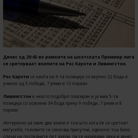
Денес од 20:45 во рамките на шкотската Премиер лига
се сретнуваат екипите на Рос Каунти и Ливингстон.
Рос Каунти
се наоѓа на 9-та позиција со вкупно 22 бода и
учинок од 5 победи, 7 реми и 12 порази.
Ливингстон
е нешто подобро пласиран и ја има 5-та
позиција со освоени 34 бода преку 9 победи, 7 реми и 8
порази.
Интересно за овие две екипи е тоа што кога ќе се сретнат
меѓусебе, головите се секогаш присутни, односно тоа било
случај на последните пет дуели, па се надеваме дека и денес