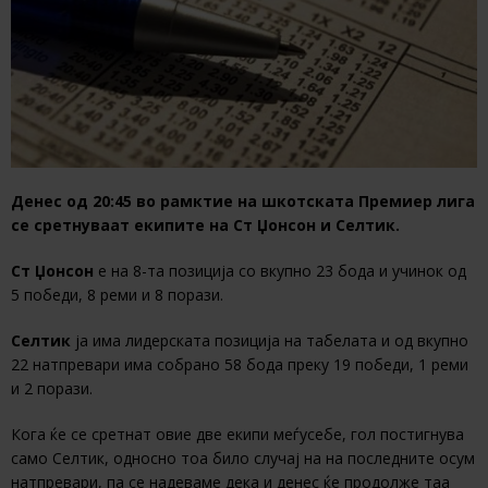
Денес од 20:45 во рамктие на шкотската Премиер лига
се сретнуваат екипите на Ст Џонсон и Селтик.
Ст Џонсон
е на 8-та позиција со вкупно 23 бода и учинок од
5 победи, 8 реми и 8 порази.
Селтик
ја има лидерската позиција на табелата и од вкупно
22 натпревари има собрано 58 бода преку 19 победи, 1 реми
и 2 порази.
Кога ќе се сретнат овие две екипи меѓусебе, гол постигнува
само Селтик, односно тоа било случај на на последните осум
натпревари, па се надеваме дека и денес ќе продолже таа