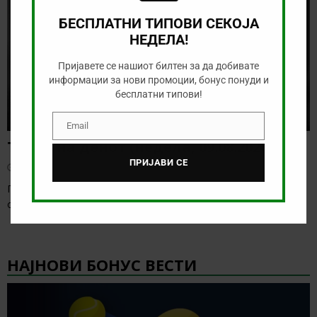
БЕСПЛАТНИ ТИПОВИ СЕКОЈА
НЕДЕЛА!
Пријавете се нашиот билтен за да добивате
информации за нови промоции, бонус понуди и
бесплатни типови!
Email
Email
Тикет на денот (недела, 09.08.2026)
ПРИЈАВИ СЕ
август 9, 2026
Пред нас е ден со одлична понуда, а за многу кратко ќе го
одбележиме официјалниот
[…]
НАЈНОВИ БОНУС ВЕСТИ