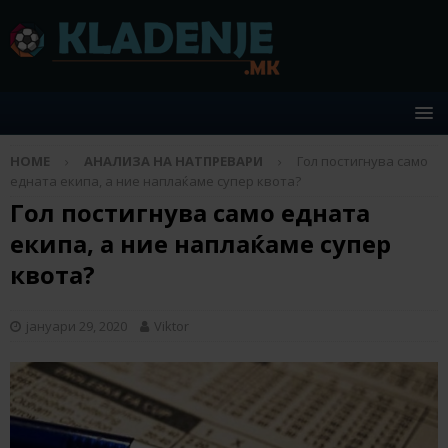
HOME
АНАЛИЗА НА НАТПРЕВАРИ
Гол постигнува само
едната екипа, а ние наплаќаме супер квота?
Гол постигнува само едната
екипа, а ние наплаќаме супер
квота?
јануари 29, 2020
Viktor