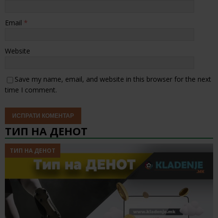
Email
*
Website
Save my name, email, and website in this browser for the next
time I comment.
ТИП НА ДЕНОТ
ТИП НА ДЕНОТ