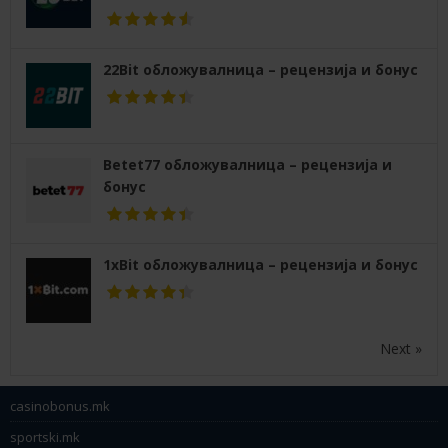
22Bit обложувалница – рецензија и бонус
Betet77 обложувалница – рецензија и
бонус
1xBit обложувалница – рецензија и бонус
Next »
casinobonus.mk
sportski.mk