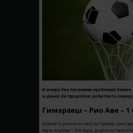
И вчера без поголеми проблеми бевме 
и денес ќе продолже добитната серија
Гимараеш – Рио Аве – 1 
Вкупната уплата на овој натпревар изнесува
евра, за реми 1.266 евра, додека останатите