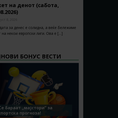
ет на денот (сабота,
08.2026)
уст 8, 2026
дата за денес е солидна, а веќе бележиме
т на некои европски лиги. Ова е
[…]
ЈНОВИ БОНУС ВЕСТИ
Се бараат „мајстори“ за
спортска прогноза!