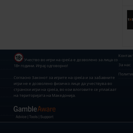
Контак
Учество во игри на среќа е дозволено за лица со
За нас
18+ години. Играј одговорно!
Полити
Согласно Законот за игрите на среќа и за забавните
игри не е дозволено физичко лице да учествува во
странски игри на среќа, во кои влоговите се уплаќаат
на територијата на Македонија.