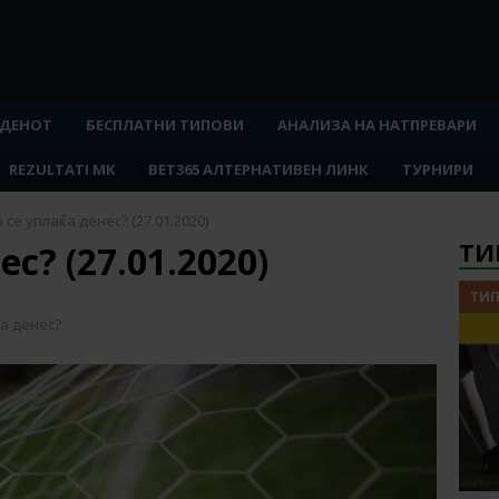
 ДЕНОТ
БЕСПЛАТНИ ТИПОВИ
АНАЛИЗА НА НАТПРЕВАРИ
REZULTATI MK
BET365 АЛТЕРНАТИВЕН ЛИНК
ТУРНИРИ
 се уплаќа денес? (27.01.2020)
ТИ
с? (27.01.2020)
ТИП
а денес?