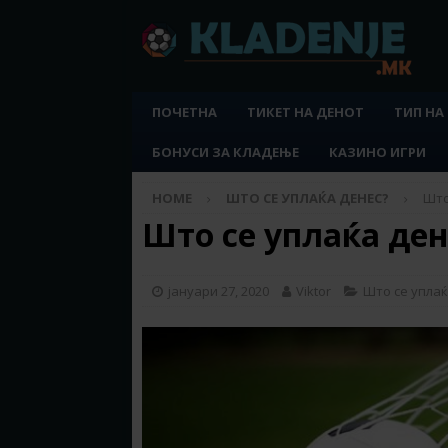
ПОЧЕТНА
ТИКЕТ НА ДЕНОТ
ТИП НА
БОНУСИ ЗА КЛАДЕЊЕ
КАЗИНО ИГРИ
HOME
ШТО СЕ УПЛАЌА ДЕНЕС?
Што
Што се уплаќа дене
јануари 27, 2020
Viktor
Што се уплаќ