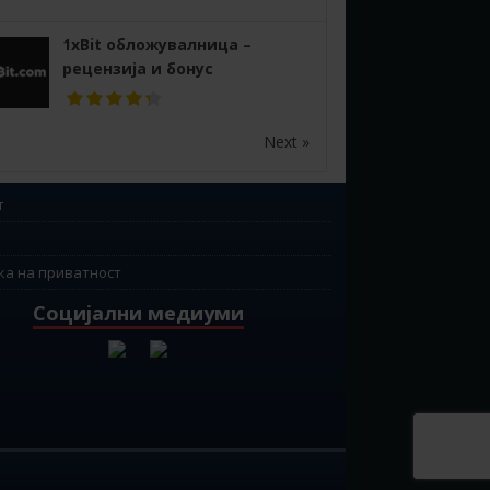
1xBit обложувалница –
рецензија и бонус
Next »
т
ка на приватност
Социјални медиуми