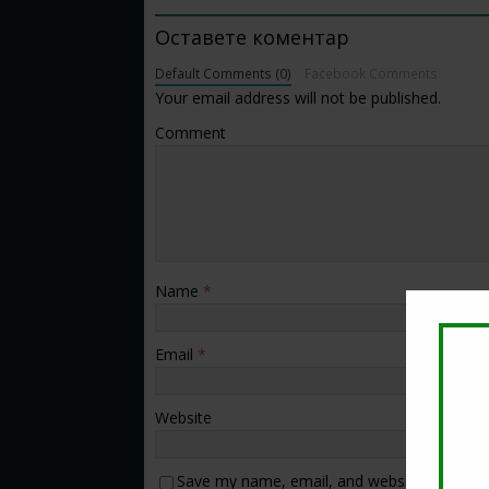
Оставете коментар
Default Comments (0)
Facebook Comments
Your email address will not be published.
Comment
Name
*
Email
*
Website
Save my name, email, and website in this b