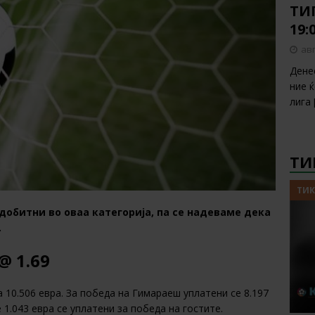
ТИП
19:
авг
Дене
ние 
лига
ТИ
ТИК
добитни во оваа категорија, па се надеваме дека
.
@ 1.69
 10.506 евра. За победа на Гимараеш уплатени се 8.197
 1.043 евра се уплатени за победа на гостите.