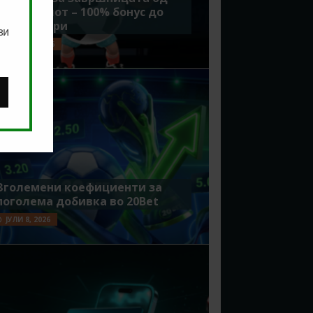
Мундијалот – 100% бонус до
7500 денари
ви
ЈУЛИ 15, 2026
Зголемени коефициенти за
поголема добивка во 20Bet
ЈУЛИ 8, 2026