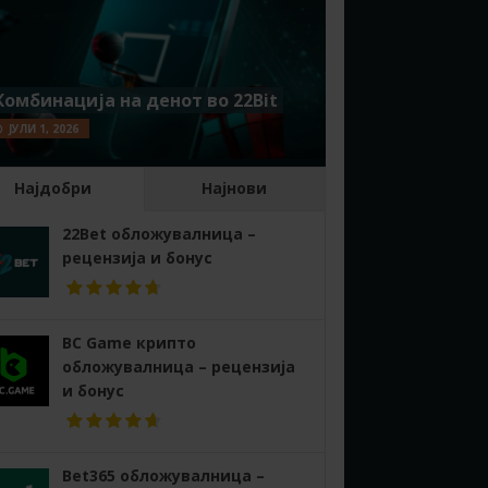
Комбинација на денот во 22Bit
ЈУЛИ 1, 2026
Најдобри
Најнови
22Bet обложувалница –
рецензија и бонус
BC Game крипто
обложувалница – рецензија
и бонус
Bet365 обложувалница –