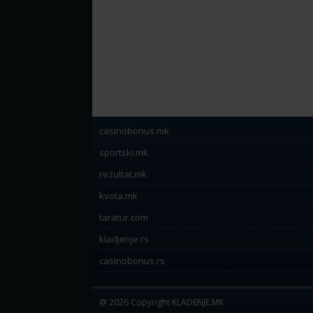
casinobonus.mk
sportski.mk
rezultat.mk
kvota.mk
taratur.com
kladjenje.rs
casinobonus.rs
@ 2026 Copyright KLADENJE.MK