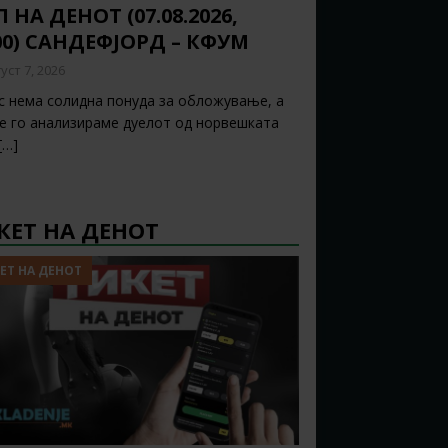
 НА ДЕНОТ (07.08.2026,
00) САНДЕФЈОРД – КФУМ
уст 7, 2026
с нема солидна понуда за обложување, а
ќе го анализираме дуелот од норвешката
[…]
КЕТ НА ДЕНОТ
ЕТ НА ДЕНОТ