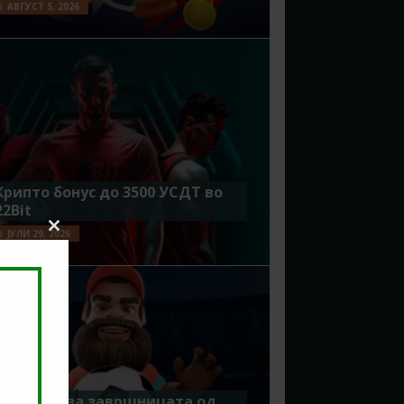
АВГУСТ 5, 2026
Крипто бонус до 3500 УСДТ во
22Bit
ЈУЛИ 29, 2026
Close
this
module
Идеално за завршницата од