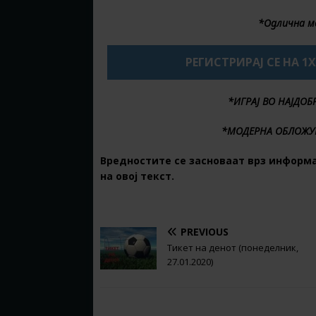
*Одлична м
РЕГИСТРИРАЈ СЕ НА 1
*ИГРАЈ ВО НАЈДО
*МОДЕРНА ОБЛОЖУ
Вредностите се засноваат врз информа
на овој текст.
PREVIOUS
Тикет на денот (понеделник,
27.01.2020)
BE THE FIRST TO COMMENT