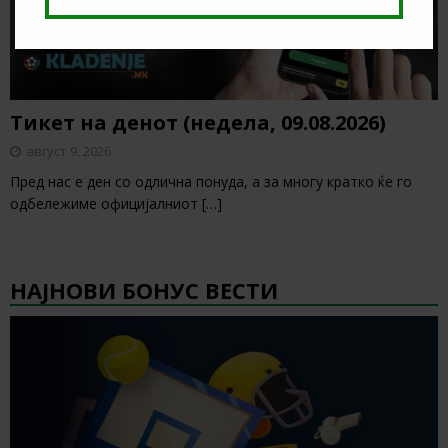
Тикет на денот (недела, 09.08.2026)
август 9, 2026
Пред нас е ден со одлична понуда, а за многу кратко ќе го
одбележиме официјалниот
[…]
НАЈНОВИ БОНУС ВЕСТИ