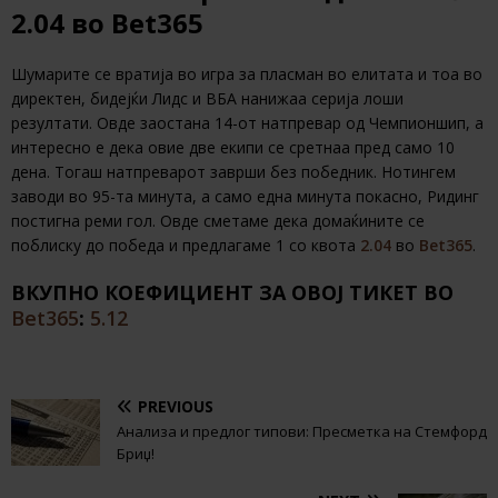
2.04
во
Bet365
Шумарите се вратија во игра за пласман во елитата и тоа во
директен, бидејќи Лидс и ВБА нанижаа серија лоши
резултати. Овде заостана 14-от натпревар од Чемпионшип, а
интересно е дека овие две екипи се сретнаа пред само 10
дена. Тогаш натпреварот заврши без победник. Нотингем
заводи во 95-та минута, а само една минута покасно, Ридинг
постигна реми гол. Овде сметаме дека домаќините се
поблиску до победа и предлагаме 1 со квота
2.04
во
Bet365
.
ВКУПНО КОЕФИЦИЕНТ ЗА ОВОЈ ТИКЕТ ВО
Bet365
:
5.12
PREVIOUS
Анализа и предлог типови: Пресметка на Стемфорд
Бриџ!