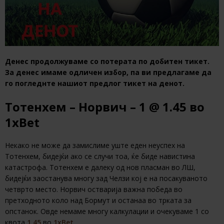
Денес продолжуваме со потерата по добитен тикет.
За денес имаме одличен избор, па ви предлагаме да
го погледнте нашиот предлог тикет на денот.
Тотенхем – Норвич – 1
@ 1.45
во
1xBet
Некако не може да замислиме уште еден неуспех на
Тотенхем, бидејќи ако се случи тоа, ќе биде навистина
катастрофа. Тотенхем е далеку од нов пласман во ЛШ,
бидејќи заостанува многу зад Челзи кој е на посакуваното
четврто место. Норвич остварија важна победа во
претходното коло над Бормут и останаа во трката за
опстанок. Овде немаме многу калкулации и очекуваме 1 со
квота
1.45
во
1xBet
.