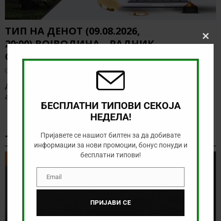
ТИП НА ДЕНОТ (09.08.2026,
20:00) ВОЈВОДИНА – РАДНИК
Clos
this
СУРДУЛИЦА
modu
август 9, 2026
Денес има солидна понуда за обложување, а ние ќе го
анализираме дуелот од српската Суперлига
[…]
БЕСПЛАТНИ ТИПОВИ СЕКОЈА
НЕДЕЛА!
Пријавете се нашиот билтен за да добивате
ТИКЕТ НА ДЕНОТ
информации за нови промоции, бонус понуди и
бесплатни типови!
ТИКЕТ НА ДЕНОТ
Email
Email
ПРИЈАВИ СЕ