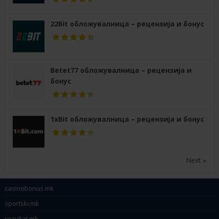
22Bit обложувалница – рецензија и бонус
Betet77 обложувалница – рецензија и
бонус
1xBit обложувалница – рецензија и бонус
Next »
casinobonus.mk
sportski.mk
rezultat.mk