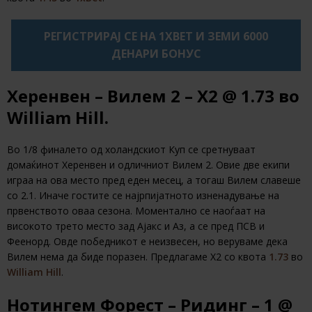
РЕГИСТРИРАЈ СЕ НА 1XBET И ЗЕМИ 6000
ДЕНАРИ БОНУС
Херенвен – Вилем 2 – Х2
@ 1.73
во
William Hill.
Во 1/8 финалето од холандскиот Куп се сретнуваат
домаќинот Херенвен и одличниот Вилем 2. Овие две екипи
играа на ова место пред еден месец, а тогаш Вилем славеше
со 2.1. Иначе гостите се најрпијатното изненадување на
првенството оваа сезона. Моментално се наоѓаат на
високото трето место зад Ајакс и Аз, а се пред ПСВ и
Феенорд. Овде победникот е неизвесен, но веруваме дека
Вилем нема да биде поразен. Предлагаме Х2 со квота
1.73
во
William Hill
.
Нотингем Форест – Ридинг – 1
@