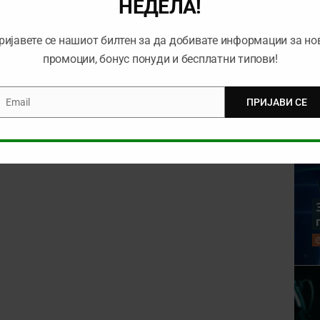
НЕДЕЛА!
rowser for the next time I comment.
ријавете се нашиот билтен за да добивате информации за но
промоции, бонус понуди и бесплатни типови!
Email
ПРИЈАВИ СЕ
mail