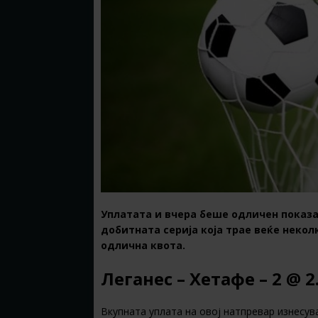
Уплатата и вчера беше одличен показа
добитната серија која трае веќе неколк
одлична квота.
Леганес – Хетафе – 2 @ 2
Вкупната уплата на овој натпревар изнесува