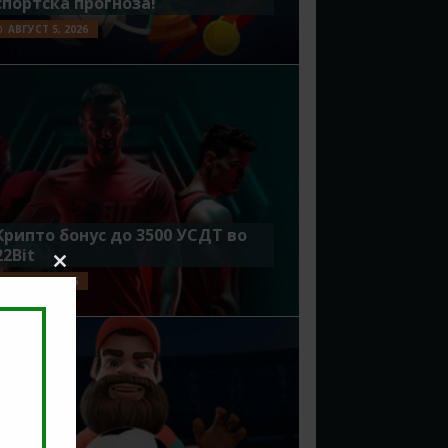
спортска прогноза!
АВГУСТ 5, 2026
Крипто бонус до 3500 УСДТ во
22Bit
Close
ЈУЛИ 29, 2026
this
module