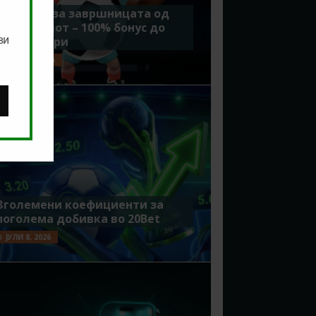
Идеално за завршницата од
Мундијалот – 100% бонус до
ви
7500 денари
ЈУЛИ 15, 2026
Зголемени коефициенти за
поголема добивка во 20Bet
ЈУЛИ 8, 2026