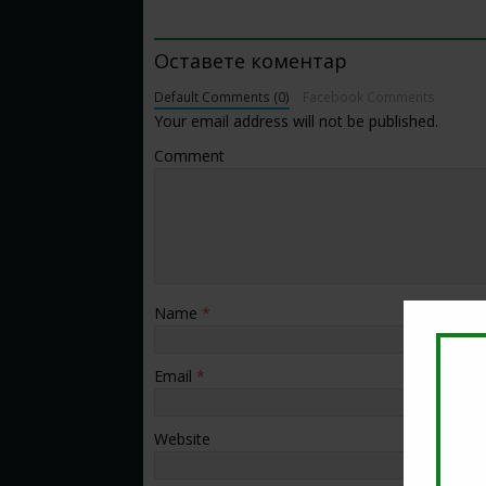
BE THE FIRST TO COMMENT
Оставете коментар
Default Comments (0)
Facebook Comments
Your email address will not be published.
Comment
Name
*
Email
*
Website