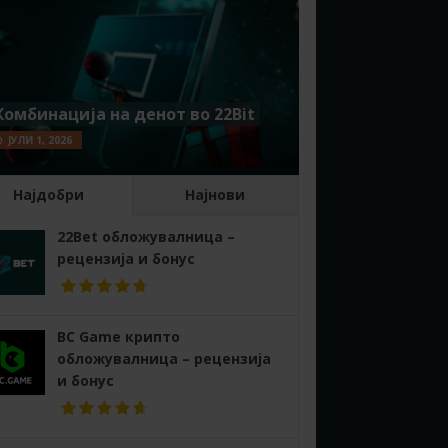
Комбинација на денот во 22Bit
ЈУЛИ 1, 2026
Најдобри
Најнови
22Bet обложувалница –
рецензија и бонус
BC Game крипто
обложувалница – рецензија
и бонус