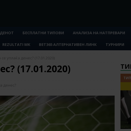
 ДЕНОТ
БЕСПЛАТНИ ТИПОВИ
АНАЛИЗА НА НАТПРЕВАРИ
REZULTATI MK
BET365 АЛТЕРНАТИВЕН ЛИНК
ТУРНИРИ
 се уплаќа денес? (17.01.2020)
ТИ
с? (17.01.2020)
ТИП
а денес?