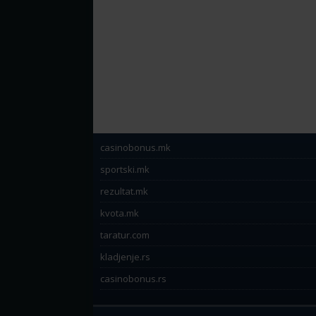
casinobonus.mk
sportski.mk
rezultat.mk
kvota.mk
taratur.com
kladjenje.rs
casinobonus.rs