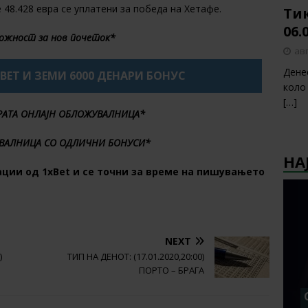
е 48.428 евра се уплатени за победа на Хетафе.
Тик
06.
ожност за нов почеток*
авг
Дене
XBET И ЗЕМИ 6000 ДЕНАРИ БОНУС
коло
[…]
БРАТА ОНЛАЈН ОБЛОЖУВАЛНИЦА*
ВАЛНИЦА СО ОДЛИЧНИ БОНУСИ*
НА
ции од 1хBet и се точни за време на пишувањето
NEXT
)
ТИП НА ДЕНОТ: (17.01.2020,20:00)
ПОРТО – БРАГА