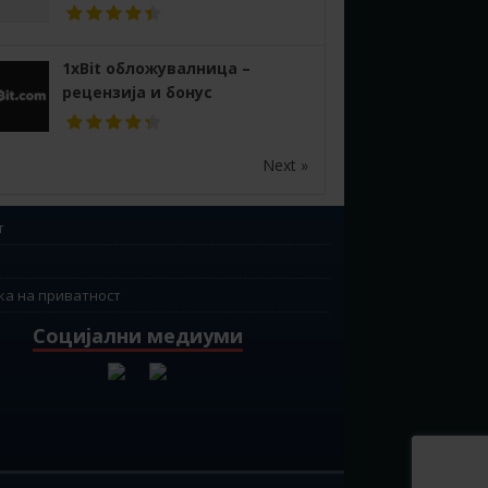
1xBit обложувалница –
рецензија и бонус
Next »
т
ка на приватност
Социјални медиуми