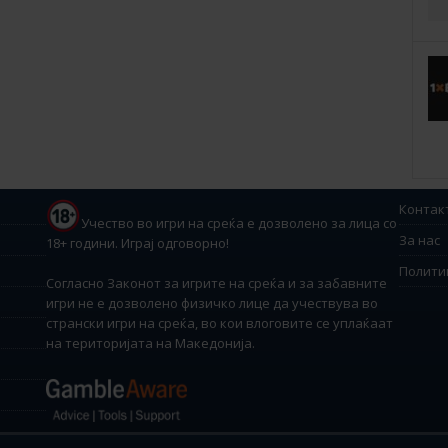
Контак
Учество во игри на среќа е дозволено за лица со
За нас
18+ години. Играј одговорно!
Полити
Согласно Законот за игрите на среќа и за забавните
игри не е дозволено физичко лице да учествува во
странски игри на среќа, во кои влоговите се уплаќаат
на територијата на Македонија.