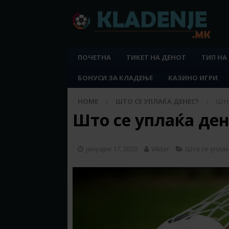
ПОЧЕТНА
ТИКЕТ НА ДЕНОТ
ТИП НА
БОНУСИ ЗА КЛАДЕЊЕ
КАЗИНО ИГРИ
HOME
ШТО СЕ УПЛАЌА ДЕНЕС?
Што
Што се уплаќа дене
јануари 17, 2020
Viktor
Што се уплаќ