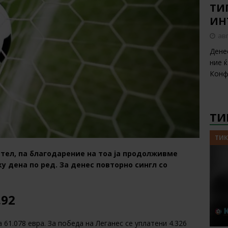
ТИП
ИН
авг
Дене
ние 
Конф
ТИ
ТИК
тел, па благодарение на тоа ја продолживме
у дена по ред. За денес повторно сингл со
.92
 61.078 евра. За победа на Леганес се уплатени 4.326