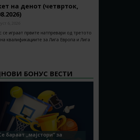
ет на денот (четврток,
08.2026)
уст 6, 2026
с се играат првите натпревари од третото
 на квалификациите за Лига Европа и Лига
ЈНОВИ БОНУС ВЕСТИ
Се бараат „мајстори“ за