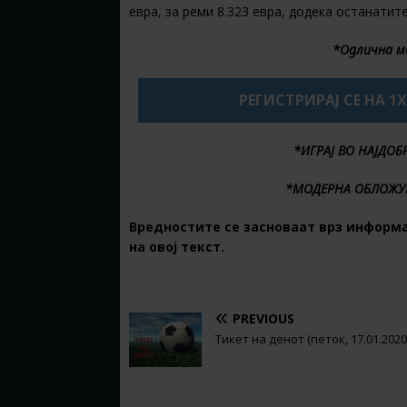
евра, за реми 8.323 евра, додека останатит
*Одлична м
РЕГИСТРИРАЈ СЕ НА 1
*ИГРАЈ ВО НАЈДО
*МОДЕРНА ОБЛОЖУ
Вредностите се засноваат врз информа
на овој текст.
PREVIOUS
Тикет на денот (петок, 17.01.2020