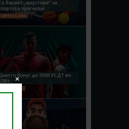
Се бараат „мајстори“ за
спортска прогноза!
АВГУСТ 5, 2026
Крипто бонус до 3500 УСДТ во
22Bit
Close
this
ЈУЛИ 29, 2026
module