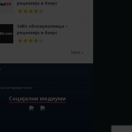
рецензија и бонус
1xBit обложувалница –
рецензија и бонус
Next »
т
ка на приватност
Социјални медиуми