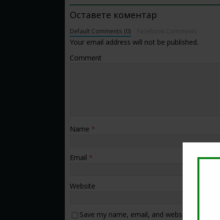
Оставете коментар
Default Comments (0)
Facebook Comments
Your email address will not be published.
Comment
Name
*
Email
*
Website
Save my name, email, and website in this b