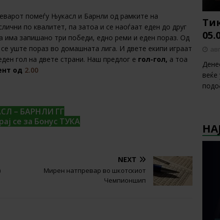
реварот помеѓу Њукасл и Барнли од рамките на
Тик
слични по квалитет, па затоа и се наоѓаат еден до друг
05.
а има запишано три победи, едно реми и еден пораз. Од
 се уште пораз во домашната лига. И двете екипи играат
авг
еден гол на двете страни. Наш предлог е
гол-гол,
а тоа
Дене
ент од
2.00
веќе
подо
СЛ – БАРНЛИ ГГ
рај се за Бонус ТУКА
НА
NEXT
)
Мирен натпревар во шкотскиот
Чемпионшип