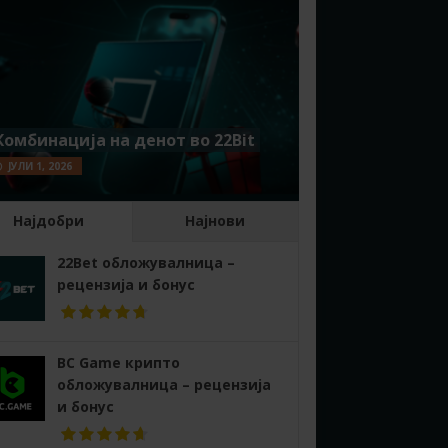
Комбинација на денот во 22Bit
ЈУЛИ 1, 2026
Најдобри
Најнови
22Bet обложувалница –
рецензија и бонус
BC Game крипто
обложувалница – рецензија
и бонус