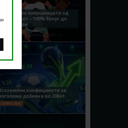
Идеално за завршницата од
Мундијалот – 100% бонус до
ви
7500 денари
ЈУЛИ 15, 2026
Зголемени коефициенти за
поголема добивка во 20Bet
ЈУЛИ 8, 2026