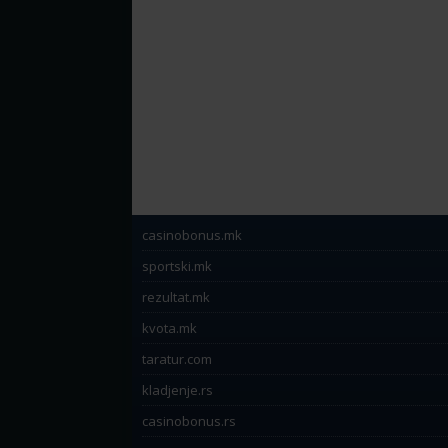
casinobonus.mk
sportski.mk
rezultat.mk
kvota.mk
taratur.com
kladjenje.rs
casinobonus.rs