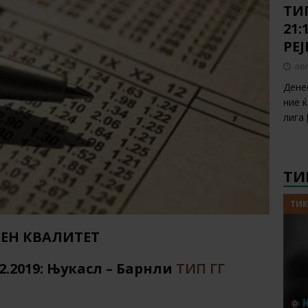
ТИП
21:
РЕ
авг
Дене
ние 
лига
ТИ
ТИК
ЕН КВАЛИТЕТ
2.2019: Њукасл – Барнли
ТИП ГГ