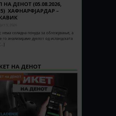
 НА ДЕНОТ (05.08.2026,
15) ХАФНАРФЈАРДАР –
ЈКАВИК
уст 5, 2026
с нема солидна понуда за обложување, а
ќе го анализираме дуелот од исландската
[…]
КЕТ НА ДЕНОТ
ЕТ НА ДЕНОТ