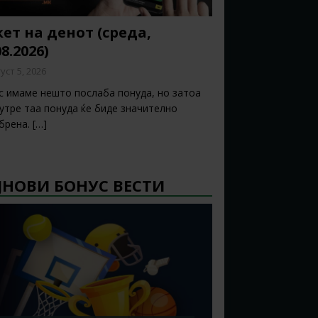
ет на денот (среда,
08.2026)
уст 5, 2026
с имаме нешто послаба понуда, но затоа
 утре таа понуда ќе биде значително
брена.
[…]
ЈНОВИ БОНУС ВЕСТИ