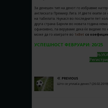
За денешен тип на денот го избравме натп
англиската Премиер Лига. И двете екипи се 
на табелата. Њукасл во последните пет кол
друга страна Барнли во новата година нема
офанзивно, па веруваме дека ќе видеме по 
може да го изиграте во
1xBet
со коефици
УСПЕШНОСТ ФЕВРУАРИ: 20/25
ЊУКА
Регистри
PREVIOUS
Што се уплаќа денес? (26.02.2019
BE THE FIRST TO COMMENT