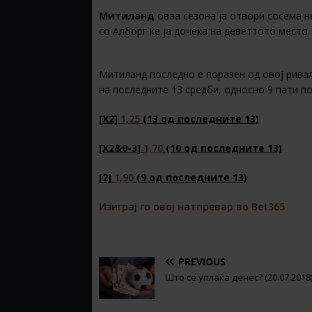
Митиланд
оваа сезона ја отвори сосема н
со Алборг ќе ја дочека на деветтото место.
Митиланд последно е поразен од овој ривал
на последните 13 средби, односно 9 пати по
[X2]
1,25
(13 од последните 13)
[X2&0-3]
1,70
(10 од последните 13)
[2]
1,90
(9 од последните 13)
Изиграј го овој натпревар во Bet365
PREVIOUS
Што се уплаќа денес? (20.07.2018