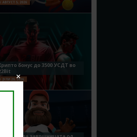
АВГУСТ 5, 2026
Крипто бонус до 3500 УСДТ во
22Bit
ЈУЛИ 29, 2026
Close
this
module
Идеално за завршницата од