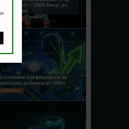
Мундијалот – 100% бонус до
7500 денари
ви
ЈУЛИ 15, 2026
Зголемени коефициенти за
поголема добивка во 20Bet
ЈУЛИ 8, 2026