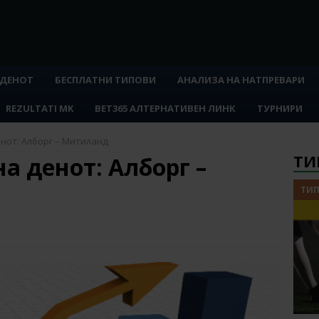
 ДЕНОТ
БЕСПЛАТНИ ТИПОВИ
АНАЛИЗА НА НАТПРЕВАРИ
REZULTATI MK
BET365 АЛТЕРНАТИВЕН ЛИНК
ТУРНИРИ
енот: Алборг – Митиланд
ТИ
а денот: Алборг –
ТИП