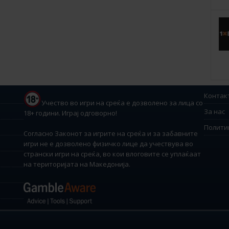
Контак
Учество во игри на среќа е дозволено за лица со
За нас
18+ години. Играј одговорно!
Полити
Согласно Законот за игрите на среќа и за забавните
игри не е дозволено физичко лице да учествува во
странски игри на среќа, во кои влоговите се уплаќаат
на територијата на Македонија.