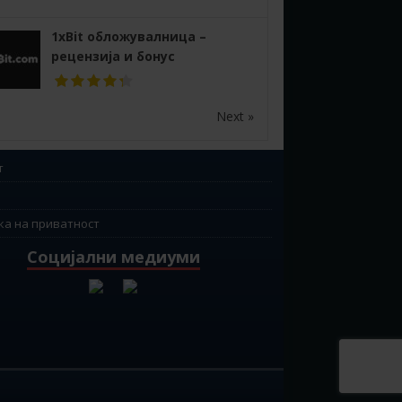
1xBit обложувалница –
рецензија и бонус
Next »
т
ка на приватност
Социјални медиуми