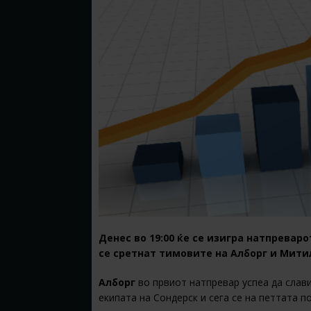
Денес во 19:00 ќе се изигра натпреваро
се сретнат тимовите на Алборг и Мити
Алборг
во првиот натпревар успеа да слави
екипата на Сондерск и сега се на петтата п