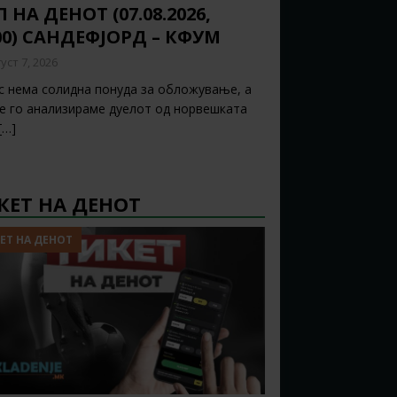
 НА ДЕНОТ (07.08.2026,
00) САНДЕФЈОРД – КФУМ
уст 7, 2026
с нема солидна понуда за обложување, а
ќе го анализираме дуелот од норвешката
[…]
КЕТ НА ДЕНОТ
ЕТ НА ДЕНОТ