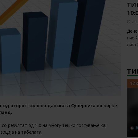
ТИП
19:
авг
Дене
ние 
лига
ТИ
ТИК
т од второт коло на данската Суперлига во кој ќе
ланд.
 со резултат од 1-0 на многу тешко гостување кај
озиција на табелата.