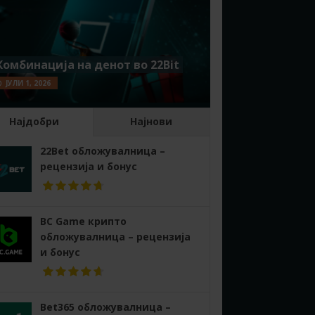
Комбинација на денот во 22Bit
ЈУЛИ 1, 2026
Најдобри
Најнови
22Bet обложувалница –
рецензија и бонус
BC Game крипто
обложувалница – рецензија
и бонус
Bet365 обложувалница –