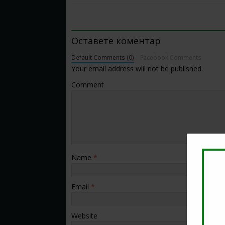
BE THE FIRST TO COMMENT
Оставете коментар
Default Comments (0)
Facebook Comments
Your email address will not be published.
Comment
Name
*
Email
*
Website