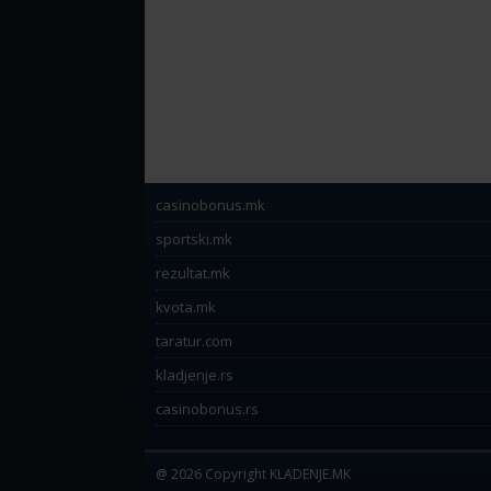
casinobonus.mk
sportski.mk
rezultat.mk
kvota.mk
taratur.com
kladjenje.rs
casinobonus.rs
@ 2026 Copyright KLADENJE.MK