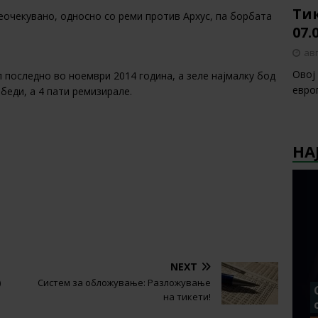
Тик
еочекувано, односно со реми против Архус, па борбата
07.
авг
Овој
 последно во ноември 2014 година, а зеле најмалку бод
европ
беди, а 4 пати ремизирале.
НА
NEXT
)
Систем за обложување: Разложување
на тикети!