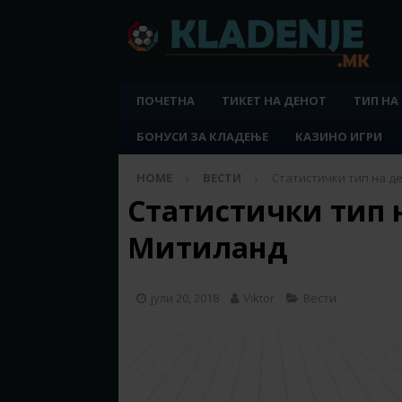
ПОЧЕТНА
ТИКЕТ НА ДЕНОТ
ТИП НА
БОНУСИ ЗА КЛАДЕЊЕ
КАЗИНО ИГРИ
HOME
ВЕСТИ
Статистички тип на д
Статистички тип н
Митиланд
јули 20, 2018
Viktor
Вести