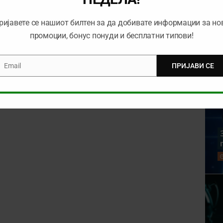
rowser for the next time I comment.
ријавете се нашиот билтен за да добивате информации за но
промоции, бонус понуди и бесплатни типови!
Email
ПРИЈАВИ СЕ
mail