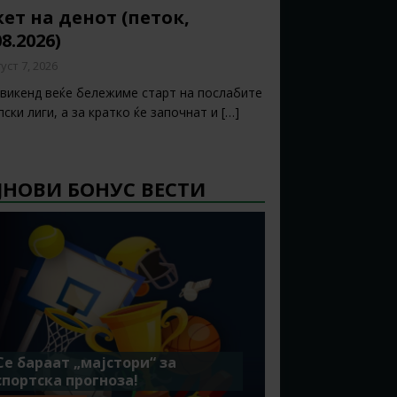
ет на денот (петок,
08.2026)
уст 7, 2026
 викенд веќе бележиме старт на послабите
ски лиги, а за кратко ќе започнат и
[…]
ЈНОВИ БОНУС ВЕСТИ
Се бараат „мајстори“ за
спортска прогноза!