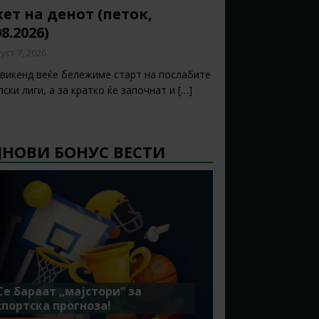
ет на денот (петок,
08.2026)
уст 7, 2026
 викенд веќе бележиме старт на послабите
ски лиги, а за кратко ќе започнат и
[…]
ЈНОВИ БОНУС ВЕСТИ
Се бараат „мајстори“ за
спортска прогноза!