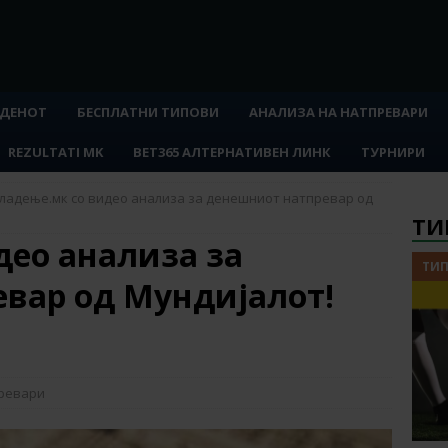
 ДЕНОТ
БЕСПЛАТНИ ТИПОВИ
АНАЛИЗА НА НАТПРЕВАРИ
REZULTATI MK
BET365 АЛТЕРНАТИВЕН ЛИНК
ТУРНИРИ
ладење.мк со видео анализа за денешниот натпревар од
ТИ
део анализа за
ТИП
вар од Мундијалот!
превари