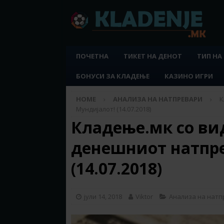
ПОЧЕТНА
ТИКЕТ НА ДЕНОТ
ТИП НА
БОНУСИ ЗА КЛАДЕЊЕ
КАЗИНО ИГРИ
HOME
АНАЛИЗА НА НАТПРЕВАРИ
К
Мундијалот! (14.07.2018)
Кладење.мк со ви
денешниот натпре
(14.07.2018)
јули 14, 2018
Viktor
Анализа на нат