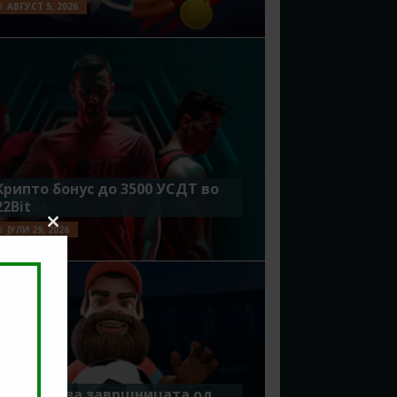
АВГУСТ 5, 2026
Крипто бонус до 3500 УСДТ во
22Bit
ЈУЛИ 29, 2026
Close
this
module
Идеално за завршницата од