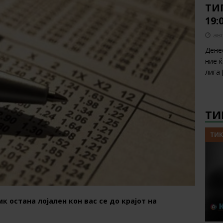
ТИП
19:
авг
Дене
ние 
лига
ТИ
ТИК
к остана лојален кон вас се до крајот на