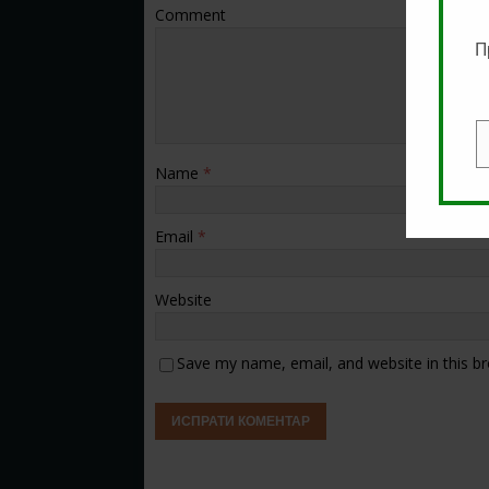
Comment
П
E
Name
*
Email
*
Website
Save my name, email, and website in this b