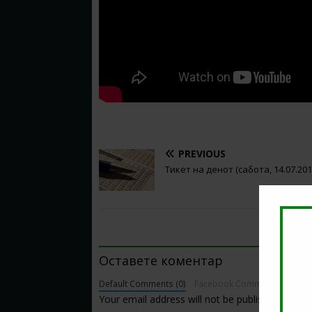
PREVIOUS
Тикет на денот (сабота, 14.07.201
BE THE FIRST TO COMMENT
Оставете коментар
Default Comments (0)
Facebook Comments
Your email address will not be published.