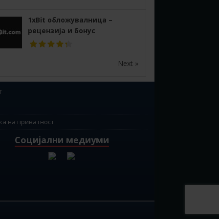
1xBit обложувалница –
рецензија и бонус
Next »
т
ка на приватност
Социјални медиуми