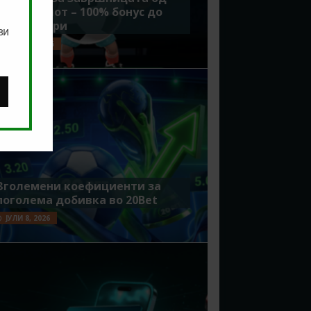
Мундијалот – 100% бонус до
7500 денари
ви
ЈУЛИ 15, 2026
Зголемени коефициенти за
поголема добивка во 20Bet
ЈУЛИ 8, 2026