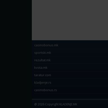
casinobonus.mk
sportski.mk
rezultat.mk
kvota.mk
taratur.com
kladjenje.rs
casinobonus.rs
@ 2026 Copyright KLADENJE.MK