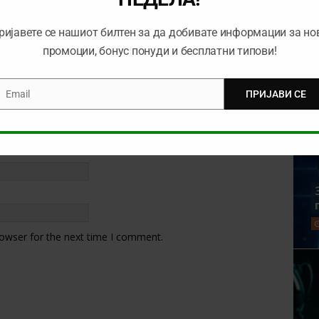
ријавете се нашиот билтен за да добивате информации за но
промоции, бонус понуди и бесплатни типови!
Email
ПРИЈАВИ СЕ
mail
rowser for the next time I comment.