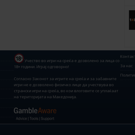
Контак
Учество во игри на среќа е дозволено за лица со
За нас
18+ години. Играј одговорно!
Полити
Согласно Законот за игрите на среќа и за забавните
игри не е дозволено физичко лице да учествува во
странски игри на среќа, во кои влоговите се уплаќаат
на територијата на Македонија.