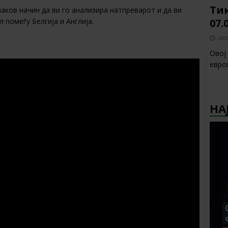
Тик
инаков начин да ви го анализира натпреварот и да ви
07.
 помеѓу Белгија и Англија.
авг
Овој
европ
НА