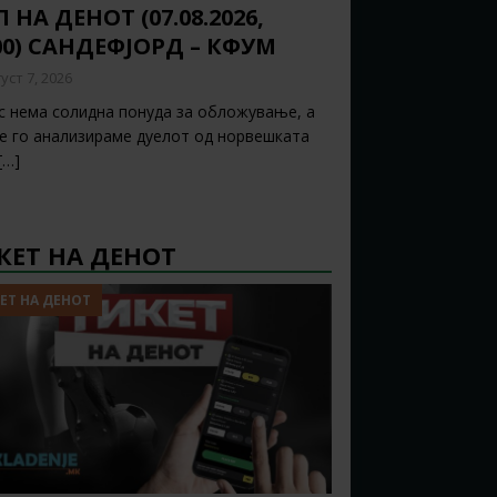
 НА ДЕНОТ (07.08.2026,
00) САНДЕФЈОРД – КФУМ
уст 7, 2026
с нема солидна понуда за обложување, а
ќе го анализираме дуелот од норвешката
[…]
КЕТ НА ДЕНОТ
ЕТ НА ДЕНОТ