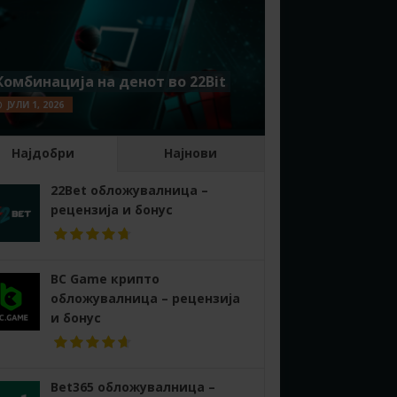
Комбинација на денот во 22Bit
ЈУЛИ 1, 2026
Најдобри
Најнови
22Bet обложувалница –
рецензија и бонус
BC Game крипто
обложувалница – рецензија
и бонус
Bet365 обложувалница –