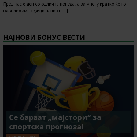
Пред нас е ден со одлична понуда, а за многу кратко ќе го
одбележиме официјалниот
[…]
НАЈНОВИ БОНУС ВЕСТИ
Се бараат „мајстори“ за
спортска прогноза!
АВГУСТ 5, 2026