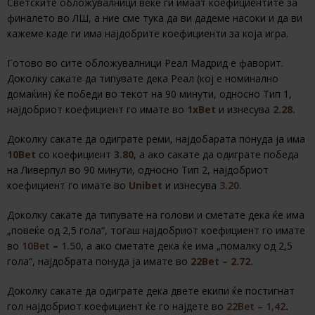
Светските обложувалници веќе ги имаат коефициентите за
финалето во ЛШ, а ние сме тука да ви дадеме насоки и да ви
кажеме каде ги има најдобрите коефициенти за која игра.
Готово во сите обложувалници Реал Мадрид е фаворит.
Доколку сакате да типувате дека Реал (кој е номинално
домаќин) ќе победи во текот на 90 минути, односно Тип 1,
најдобриот коефициент го имате во
1xBet
и изнесува
2.28.
Доколку сакате да одиграте реми, најдобарата понуда ја има
10Bet
со коефициент
3.80
, а ако сакате да одиграте победа
на Ливерпул во 90 минути, односно Тип 2, најдобриот
коефициент го имате во
Unibet
и изнесува
3.20.
Доколку сакате да типувате на голови и сметате дека ќе има
„повеќе од 2,5 гола“, тогаш најдобриот коефициент го имате
во
10Bet
–
1.50
, а ако сметате дека ќе има „помалку од 2,5
гола“, најдобрата понуда ја имате во
22Bet – 2.72.
Доколку сакате да одиграте дека двете екипи ќе постигнат
гол најдобриот коефициент ќе го најдете во
22Bet – 1,42
.