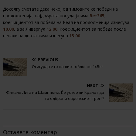
Доколку сметате дека некој од тимовите ќе победи на
продолженија, најдобрата понуда ја има
Вet365,
коефициентот за победа на Реал на продолженија изнесува
10.00
, а за Ливерпул
12.00
. Коефициентот за победа после
пенали за двата тима изнесува
15.00
PREVIOUS
Осигурајте го вашиот облог во 1xBet
NEXT
Финале Лига на Шампиони: Ќе успее ли Кралот да
го одбрани европскиот трон!?
BE THE FIRST TO COMMENT
Оставете коментар