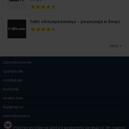
1xBit обложувалница – рецензија и бонус
Next »
casinobonus.mk
sportski.mk
rezultat.mk
kvota.mk
taratur.com
kladjenje.rs
casinobonus.rs
Учество во игри на среќа е дозволено за лица со 18+ години.