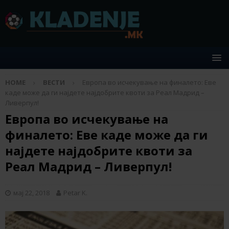
HOME
ВЕСТИ
Европа во исчекување на финалето: Еве
каде може да ги најдете најдобрите квоти за Реал Мадрид –
Ливерпул!
Европа во исчекување на
финалето: Еве каде може да ги
најдете најдобрите квоти за
Реал Мадрид – Ливерпул!
мај 22, 2018
Petar K.