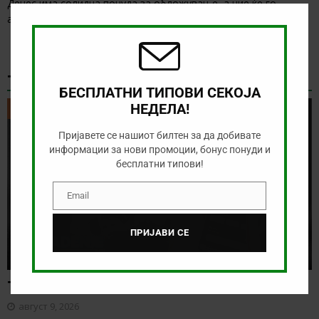
Clos
Денес има солидна понуда за обложување, а ние ќе го
this
анализираме дуелот од српската Суперлига
[…]
modu
ТИКЕТ НА ДЕНОТ
БЕСПЛАТНИ ТИПОВИ СЕКОЈА
НЕДЕЛА!
ТИКЕТ НА ДЕНОТ
Пријавете се нашиот билтен за да добивате
информации за нови промоции, бонус понуди и
бесплатни типови!
Email
Email
ПРИЈАВИ СЕ
Тикет на денот (недела, 09.08.2026)
август 9, 2026