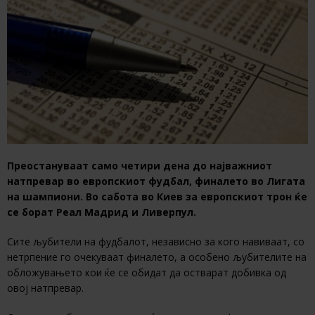
Преостануваат само четири дена до најважниот
натпревар во европскиот фудбал, финалето во Лигата
на шампиони. Во сабота во Киев за европскиот трон ќе
се борат Реал Мадрид и Ливерпул.
Сите љубители на фудбалот, независно за кого навиваат, со
нетрпение го очекуваат финалето, а особено љубителите на
обложувањето кои ќе се обидат да остварат добивка од
овој натпревар.