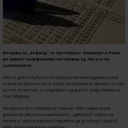
Вечерва на „Енфилд“ се сретнуваат Ливерпул и Рома
во првиот полуфинален натпревар од Лигата на
шампионите.
Ова се двата клуба кои се најпријатни изненадувања оваа
сезона во Европа и ќе се борат за пласман во финалето каде
што ќе се сретнат со подобриот од дуелот Баерн Минхен и
Реал Мадрид.
Интересно што Ливерпул и Рома во 1984 година играа
финале во Лигата на шампионите, „црвените“ славеа на
пенали и така ги спречија Римјаните да ја освојат својата
прва титула европски шампион.