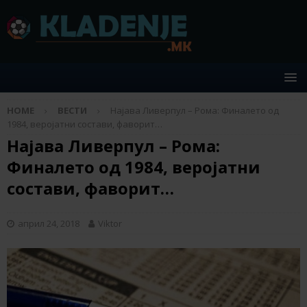
HOME
ВЕСТИ
Најава Ливерпул – Рома: Финалето од
1984, веројатни состави, фаворит…
Најава Ливерпул – Рома:
Финалето од 1984, веројатни
состави, фаворит…
април 24, 2018
Viktor