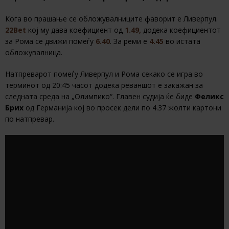
Кога во прашање се обложувалниците фаворит е Ливерпул.
22Bet
кој му дава коефициент од
1.49,
додека коефициентот
за Рома се движи помеѓу
6.40
. За реми е
4.45
во истата
обложувалница.
Натпреварот помеѓу Ливерпул и Рома секако се игра во
терминот од 20:45 часот додека реваншот е закажан за
следната среда на „Олимпико“. Главен судија ќе биде
Феликс
Брих
од Германија кој во просек дели по 4.37 жолти картони
по натпревар.