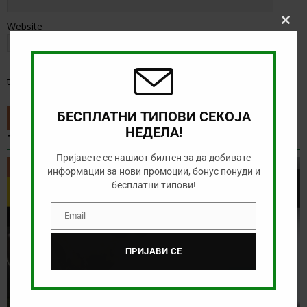
Website
Clos
this
modu
Save my name, email, and website in this browser for the next
time I comment.
БЕСПЛАТНИ ТИПОВИ СЕКОЈА
НЕДЕЛА!
ТИП НА ДЕНОТ
Пријавете се нашиот билтен за да добивате
ТИП НА ДЕНОТ
информации за нови промоции, бонус понуди и
бесплатни типови!
Email
Email
ПРИЈАВИ СЕ