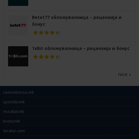
Betet77 обложувалница – рецензија и
бонус
1xBit обложувалница – рецензија и бонус
Next »
casinobonus.mk
sportski.mk
rezultat.mk
kvota.mk
taratur.com