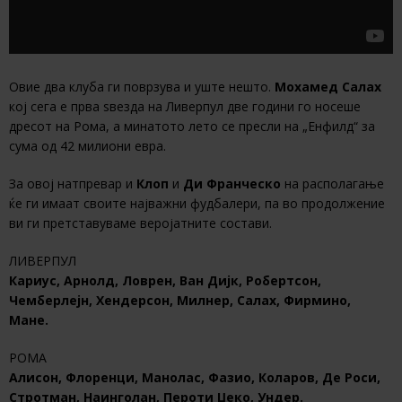
Овие два клуба ги поврзува и уште нешто.
Мохамед Салах
кој сега е прва ѕвезда на Ливерпул две години го носеше
дресот на Рома, а минатото лето се пресли на „Енфилд“ за
сума од 42 милиони евра.
За овој натпревар и
Клоп
и
Ди Франческо
на располагање
ќе ги имаат своите најважни фудбалери, па во продолжение
ви ги претставуваме веројатните состави.
ЛИВЕРПУЛ
Кариус, Арнолд, Ловрен, Ван Дијк, Робертсон,
Чемберлејн, Хендерсон, Милнер, Салах, Фирмино,
Мане.
РОМА
Алисон, Флоренци, Манолас, Фазио, Коларов, Де Роси,
Стротман, Наинголан, Пероти Џеко, Ундер.