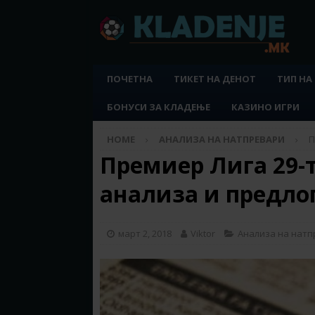
ПОЧЕТНА
ТИКЕТ НА ДЕНОТ
ТИП НА
БОНУСИ ЗА КЛАДЕЊЕ
КАЗИНО ИГРИ
HOME
АНАЛИЗА НА НАТПРЕВАРИ
П
Премиер Лига 29-т
анализа и предло
март 2, 2018
Viktor
Анализа на нат