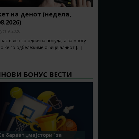
ет на денот (недела,
08.2026)
уст 9, 2026
нас е ден со одлична понуда, а за многу
ко ќе го одбележиме официјалниот
[…]
ЈНОВИ БОНУС ВЕСТИ
Се бараат „мајстори“ за