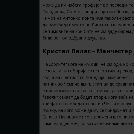
може да им избега трофејот во последните 
Гвардиола, Сити е фаворит против Челзи, н
Тимот на Антонио Конте има пеколен распор
да обезбедат место во Лигата на шампиони,
се тимовите на кои Сити не им даде барем д
биде во тоа одбрано друштво.
Кристал Палас – Манчестер Ј
На „орлите“ кога не им оди, не им оди, но к
сезоната ги соборија сите негативни рекор
гол, а на шестиот го победија шампионот. П
патник во Чемпионшип, стигнаа до средина
е вистинскиот против кого може да се соб
ѓаволи“ сакаат да бидат втори, кога веќе н
крилјата на победата против Челзи и верув
Лукаку, на кого може да му се придружат и
Санчез. Навивачиет се загрижени што нивн
само на еден меч, па затоа веруваме дека с