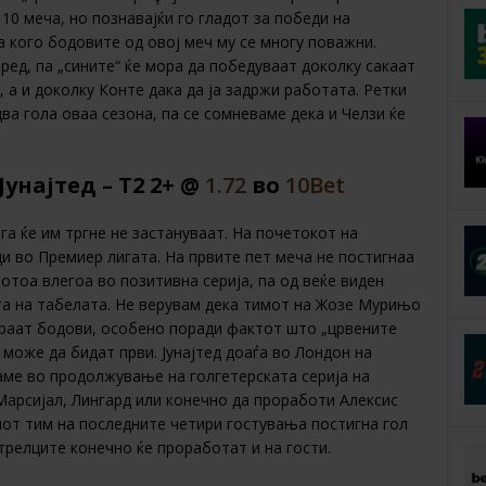
10 меча, но познавајќи го гладот за победи на
а кого бодовите од овој меч му се многу поважни.
ед, па „сините“ ќе мора да победуваат доколку сакаат
 а и доколку Конте дака да ја задржи работата. Ретки
ва гола оваа сезона, па се сомневаме дека и Челзи ќе
унајтед – Т2 2+ @
1.72
во
10Bet
ога ќе им тргне не застануваат. На почетокот на
ди во Премиер лигата. На првите пет меча не постигнаа
отоа влегоа во позитивна серија, па од веќе виден
та на табелата. Не верувам дека тимот на Жозе Мурињо
ираат бодови, особено поради фактот што „црвените
е може да бидат први. Јунајтед доаѓа во Лондон на
аме во продолжување на голгетерската серија на
 Марсијал, Лингард или конечно да проработи Алексис
иот тим на последните четири гостувања постигна гол
трелците конечно ќе проработат и на гости.