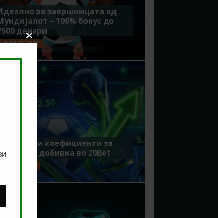
Идеално за завршницата од
Мундијалот – 100% бонус до
7500 денари
Close
ЈУЛИ 15, 2026
this
module
Зголемени коефициенти за
поголема добивка во 20Bet
ви
ЈУЛИ 8, 2026