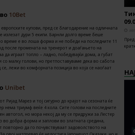
Тик
во
10Bet
09.
о европските купови, пред се благодарение на одличната
авг
е излезат дури 5 екипи. Барнли долго време беше
Пред 
но време е во лоша форма и не победи на последните 11
крат
од после промената на тренерот и доаѓањето на
а да играат топло – ладно, победувајќи дома, а губат
ри со малку голови, но претпоставуваме дека во сабота
д се, лежи во комфорната позиција во која се наоѓаат
НА
о
Unibet
т Ријад Марез и тој сигурно до крајот на сезоната ќе
ер нема триумф веќе 4 кола. Сите голови на последните
ен автогол, но мора некој да му се придружи за Лестер
во во добра форма и заплови во златната средина,
т повторно да го почувствуваат задоволството на
а овој натпревар ќе недостига Јапонецот Оказаки, но и