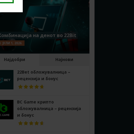
Комбинација на денот во 22Bit
ЈУЛИ 1, 2026
Најдобри
Најнови
22Bet обложувалница –
рецензија и бонус
BC Game крипто
обложувалница – рецензија
и бонус