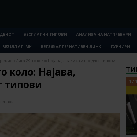
 ДЕНОТ
БЕСПЛАТНИ ТИПОВИ
АНАЛИЗА НА НАТПРЕВАРИ
REZULTATI MK
BET365 АЛТЕРНАТИВЕН ЛИНК
ТУРНИРИ
ремиер Лига 29-то коло: Најава, анализа и предлог типови
ТИ
о коло: Најава,
г типови
ТИП
превари