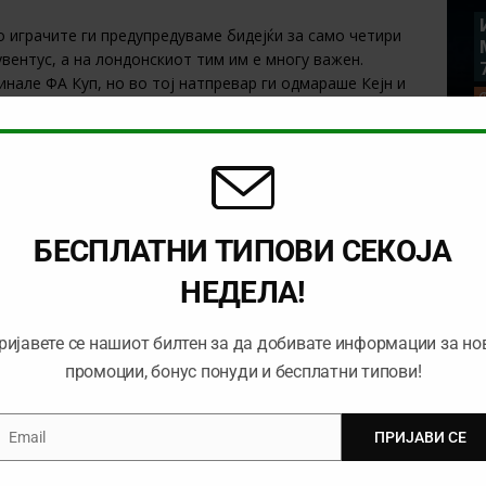
о играчите ги предупредуваме бидејќи за само четири
вентус, а на лондонскиот тим им е многу важен.
нале ФА Куп, но во тој натпревар ги одмараше Кејн и
ив Хадерсфилд. Покетино сигурно ќе се обиде да
преварот им е доста важен поради пласман во
 во наредната сезона. Коефициентот не е гол, но може
+ @
2.15
во
Unibet
БЕСПЛАТНИ ТИПОВИ СЕКОЈА
 третиот премиерлигаш. Вест Бромивч минатата недела
НЕДЕЛА!
 опстанок, кога беше поразен од Хадерсфилд. Тој
ѓу навивачите, но и меѓу фудбалерите, па се зборува за
ријавете се нашиот билтен за да добивате информации за но
рачите. Гостувањето кај Ватфорд може да биде последна
аков приклучок со останатите „давеници“ иако се
промоции, бонус понуди и бесплатни типови!
 биде надмината. Веруваме дека двата тима ќе играат
 едните ниту на другите.
Email
ПРИЈАВИ СЕ
mail
@
1.55
во
10Bet