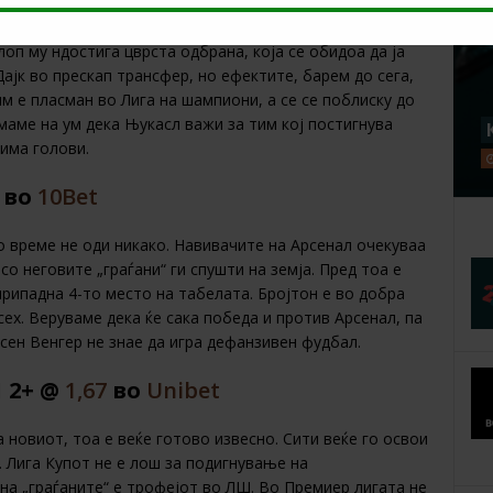
еноменалниот Еѓипќанец Мохамед Салах нема намера да
лоп му ндостига цврста одбрана, која се обидоа да ја
јк во прескап трансфер, но ефектите, барем до сега,
м е пласман во Лига на шампиони, а се се поблиску до
маме на ум дека Њукасл важи за тим кој постигнува
 има голови.
во
10Bet
 време не оди никако. Навивачите на Арсенал очекуваа
со неговите „граѓани“ ги спушти на земја. Пред тоа е
припадна 4-то место на табелата. Бројтон е во добра
ех. Веруваме дека ќе сака победа и против Арсенал, па
рсен Венгер не знае да игра дефанзивен фудбал.
1 2+ @
1,67
во
Unibet
 новиот, тоа е веќе готово извесно. Сити веќе го освои
. Лига Купот не е лош за подигнување на
 на „граѓаните“ е трофејот во ЛШ. Во Премиер лигата не