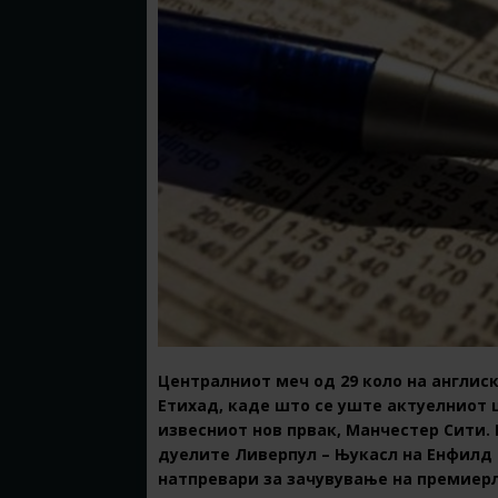
Централниот меч од 29 коло на англис
Етихад, каде што се уште актуелниот 
извесниот нов првак, Манчестер Сити. 
дуелите Ливерпул – Њукасл на Енфилд и
натпревари за зачувување на премиерл