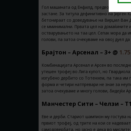
Гол машината од Енфилд, предводена од ф
застане. За титула дефинитивно на Јирген К
бетонираат со доведување на Вирџил Ван Да
се мминимални. Првата цел на домаќините и
остварувањето на таа цел. Сепак мора да и
голови, па затоа очекуваме на овој дуел да
Брајтон – Арсенал – 3+ @
1.75
Комбинацијата Арсенал и Арсен во последно
утешен трофеј во Лига купот, но Гвардиола 
изгубено дербито со Тотенхем, па така им 
форма и четири натпревари не знае за неупс
затоа очекуваме и многу голови, бидејќи А
Манчестер Сити – Челзи – Т
Еве и дерби. Стариот шампион му гостува на
првиот трофеј, од трите на кои се надеваат
самодовербата, но јасно е дека во мислите