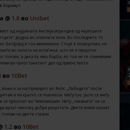
в Борнмут.
ла @
1.8
во
Unibet
мот од најјужната Англија игра една од најлошите
етците“ дојдоа во опасната зона. Во последните 15
мо Ватфорд и тоа минимално. Стоук е позагрозен, но
наоѓа во зоната на испаѓање, што не е пријатно
г голови, а дека ќе има борба, во тоа не се сомневаме.
блеми во преостанатиот дел од првенството.
3
во
10Bet
 важи и зa натпреварот во Велс. „Лебедите“ после
ритам и на кратко се повлекоа. Меѓутоа, уште се меѓу
е се преселат во Чемпниошип. Ниту „чеканите“ не се
да врзат неколку добри резултати. Двете екипи играат
 голови на двете страни.
 @
1.2
во
10Bet