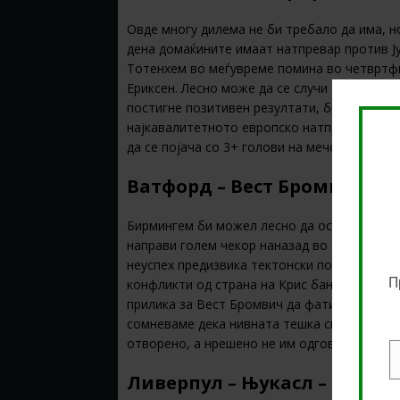
Овде многу дилема не би требало да има, н
дена домаќините имаат натпревар против Ју
Тотенхем во меѓувреме помина во четвртфи
Ериксен. Лесно може да се случи тоа и прот
постигне позитивен резултати, бидејќи нат
најкавалитетното европско натпреварување
да се појача со 3+ голови на мечот.
Ватфорд – Вест Бромвич – 3
Бирмингем би можел лесно да остане и без
направи голем чекор наназад во борбата за
неуспех предизвика тектонски потреси поме
П
конфликти од страна на Крис бант со соиг
прилика за Вест Бромвич да фати каков – т
сомневаме дека нивната тешка ситуација ќе
отворено, а нрешено не им одговара ниту на
E
Ливерпул – Њукасл – 1 и 3+ 