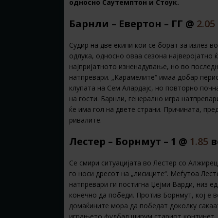
односно Саутемптон и Стоук.
Барнли – Евертон – ГГ @
2.05
Судир на две екипи кои се борат за излез в
одлука, односно оваа сезона најверојатно ќ
најпријатното изненадување, но во послед
натпревари. „Карамелите“ имаа добар пери
клупата на Сем Алардајс, но повторно почна
на гости. Барнли, генерално игра натпрева
ќе има гол на двете страни. Причината, пре
ривалите.
Лестер – Борнмут – 1 @
1.85
в
Се смири ситуацијата во Лeстер со Алжирецо
го носи дресот на „лисиците“. Меѓутоа Лест
натпревари ги постигна Џејми Варди, низ ед
конечно да победи. Против Борнмут, кој е 
домаќините мора да победат доколку сакаа
играњето фудбал ширум стариот континет. З