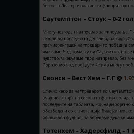
без него Лестер е вистински фаворит проти
Саутемптон – Стоук – 0-2 го
Многу незгоден натпревар за типоување. Ти
сезони во последната деценија, па така „Св
премиерлигашки натпревари го победија са
има само бод помалку од Саутемтон, но се 
чувство. Очекуваме тврд натпревар, без мно
Поразениот од овој дуел ќе има многу про
Свонси – Вест Хем – Г.Г @
1.9
Слично како за натпреварот во Саутемптон,
очајниот старт на сезоната фатија солиден 
последните на таблеата, кои најверојатно ќ
обезбедени со егзистенција бидејќи никако 
офанзивен фудбал, па веруваме дека ќе има
Тотенхем – Хадерсфилд – 1