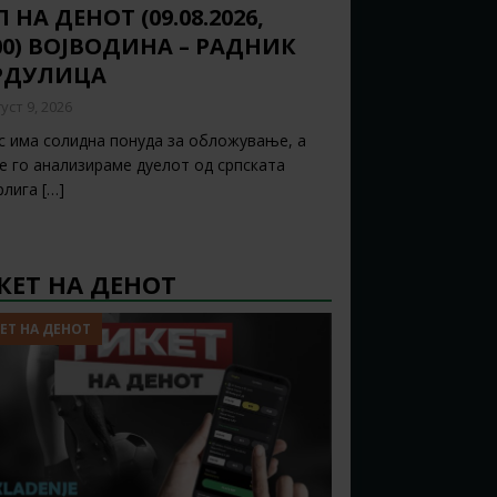
 НА ДЕНОТ (09.08.2026,
:00) ВОЈВОДИНА – РАДНИК
РДУЛИЦА
уст 9, 2026
с има солидна понуда за обложување, а
ќе го анализираме дуелот од српската
рлига
[…]
КЕТ НА ДЕНОТ
ЕТ НА ДЕНОТ