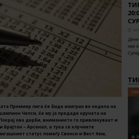
ТИП
20
СУ
авг
Дене
ние 
Супе
ТИ
ТИК
ката Премиер лига ќе биде изигран во недела на
шампион Челси, ќе му ја предаде круната на
Покрај ова дерби, вниманието го привлекуваат и
 Брајтон – Арсенал, а тука се клучните
игашкиот статус помеѓу Свонси и Вест Хем,