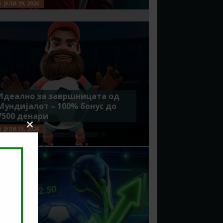
ЈУЛИ 29, 2026
Идеално за завршницата од
Мундијалот – 100% бонус до
7500 денари
ЈУЛИ 15, 2026
Close
this
module