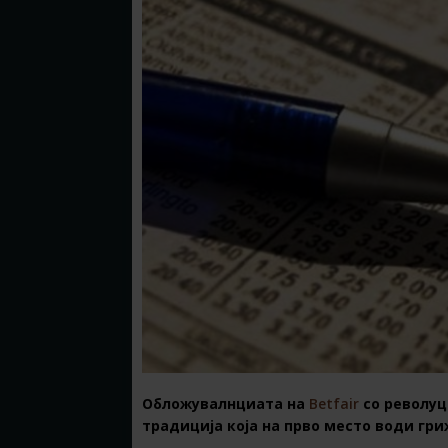
Обложувалнциата на
Betfair
со револуц
традиција која на прво место води гри