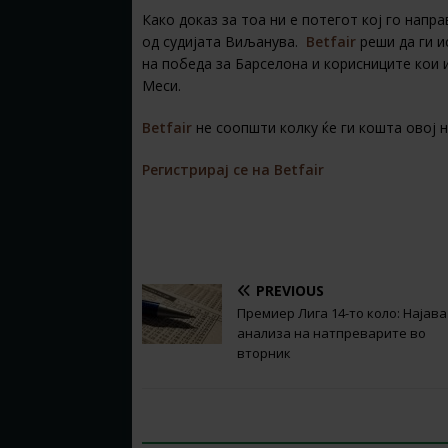
Како доказ за тоа ни е потегот кој го напр
од судијата Виљанува.
Betfair
реши да ги и
на победа за Барселона и корисниците кои 
Меси.
Betfair
не соопшти колку ќе ги кошта овој н
Регистрирај се на Betfair
PREVIOUS
Премиер Лига 14-то коло: Најава
анализа на натпреварите во
вторник
BE THE FIRST TO COMMENT