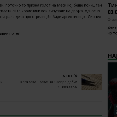
Тик
ави, поточно го призна голот на Меси кој беше поништен
03.
сплати сите корисници кои типувале на двојка, односно
изиграле дека прв стрелец ќе биде аргентинецот Лионел
авг
Денес
но то
ивни потег!
НА
NEXT
 и
Кога сака – сака: За 10 евра добил
10.000 евра!