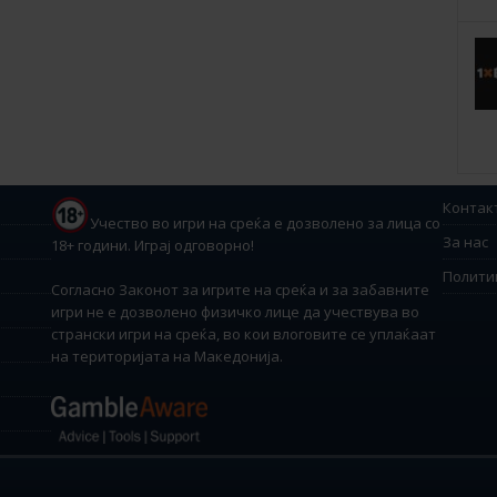
Контак
Учество во игри на среќа е дозволено за лица со
За нас
18+ години. Играј одговорно!
Полити
Согласно Законот за игрите на среќа и за забавните
игри не е дозволено физичко лице да учествува во
странски игри на среќа, во кои влоговите се уплаќаат
на територијата на Македонија.