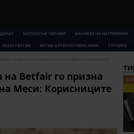
 ДЕНОТ
БЕСПЛАТНИ ТИПОВИ
АНАЛИЗА НА НАТПРЕВАРИ
REZULTATI MK
BET365 АЛТЕРНАТИВЕН ЛИНК
ТУРНИРИ
etfair го призна поништениот гол на Меси: Корисниците
ТИ
на Betfair го призна
ТИП
на Меси: Корисниците