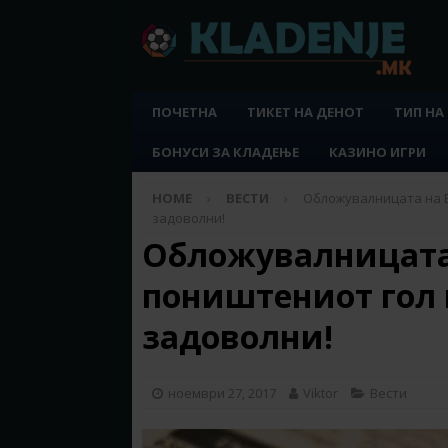
ПОЧЕТНА
ТИКЕТ НА ДЕНОТ
ТИП НА
БОНУСИ ЗА КЛАДЕЊЕ
КАЗИНО ИГРИ
HOME
ВЕСТИ
Обложувалницата на B
задоволни!
Обложувалницата 
поништениот гол 
задоволни!
ноември 27, 2017
Viktor
Вести