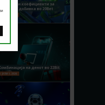
Зголемени коефициенти за
поголема добивка во 20Bet
ви
ЈУЛИ 8, 2026
Комбинација на денот во 22Bit
ЈУЛИ 1, 2026