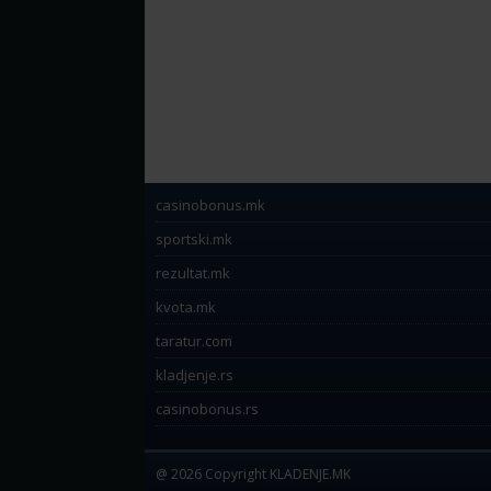
casinobonus.mk
sportski.mk
rezultat.mk
kvota.mk
taratur.com
kladjenje.rs
casinobonus.rs
@ 2026 Copyright KLADENJE.MK