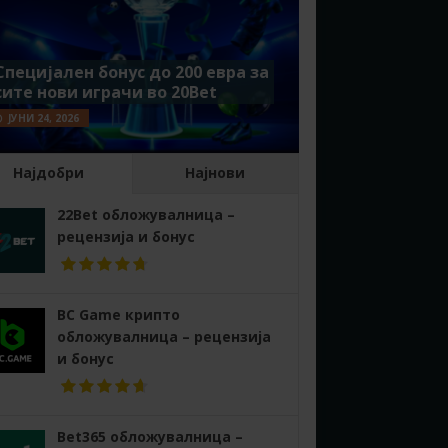
Специјален бонус до 200 евра за
сите нови играчи во 20Bet
ЈУНИ 24, 2026
Најдобри
Најнови
22Bet обложувалница –
рецензија и бонус
BC Game крипто
обложувалница – рецензија
и бонус
Bet365 обложувалница –