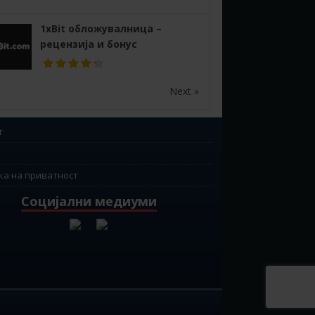
1xBit обложувалница –
рецензија и бонус
Next »
т
ка на приватност
Социјални медиуми