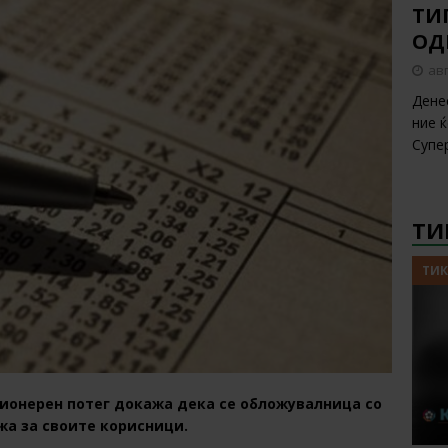
ТИП
ОД
авг
Дене
ние 
Супе
ТИ
ТИК
ионерен потег докажа дека се обложувалница со
жа за своите корисници.