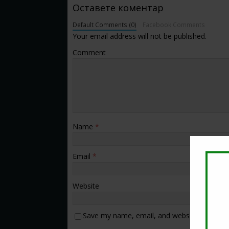
Оставете коментар
Default Comments (0)
Facebook Comments
Your email address will not be published.
Comment
Name
*
Email
*
Website
Save my name, email, and website in this b